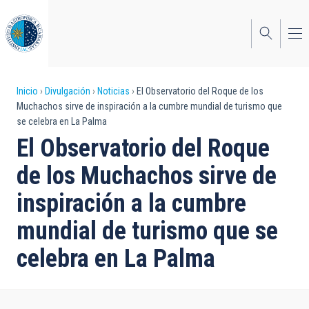
Pasar
al
contenido
principal
Sobrescribir
Inicio
Divulgación
Noticias
El Observatorio del Roque de los
Muchachos sirve de inspiración a la cumbre mundial de turismo que
enlaces
se celebra en La Palma
de
El Observatorio del Roque
ayuda
de los Muchachos sirve de
a
inspiración a la cumbre
la
mundial de turismo que se
navegación
celebra en La Palma