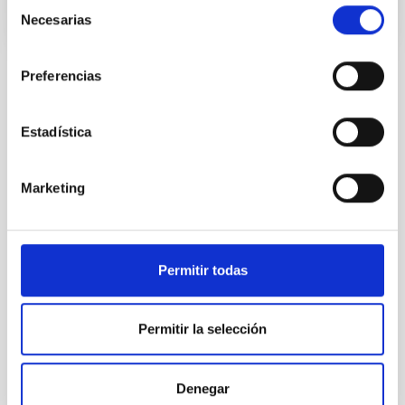
Selección
Necesarias
PÁGINA DEL CONGRESO
de
consentimiento
Preferencias
Instalación
Estadística
Marketing
Permitir todas
Permitir la selección
GTC
Gran Telescopio CANARIAS
Denegar
Telescopio
Imagen
Espectrógrafo
Polarímetro