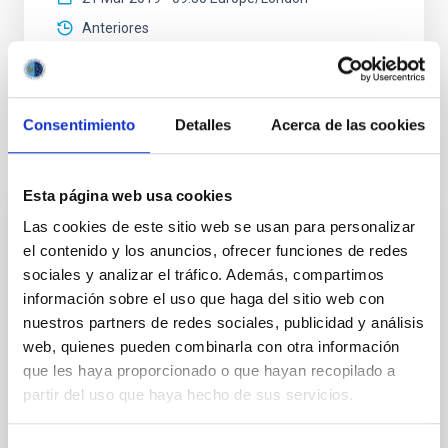
Anteriores
VÍDEO DE LA CHARLA
Consentimiento
Detalles
Acerca de las cookies
Congreso
Esta página web usa cookies
Las cookies de este sitio web se usan para personalizar
CONGRESO
el contenido y los anuncios, ofrecer funciones de redes
sociales y analizar el tráfico. Además, compartimos
Preserving the Skies - 10th Anniversary of
información sobre el uso que haga del sitio web con
the La Palma Declaration
nuestros partners de redes sociales, publicidad y análisis
La Palma
España
web, quienes pueden combinarla con otra información
Fecha
18/04/2017
-
21/04/2017
que les haya proporcionado o que hayan recopilado a
partir del uso que haya hecho de sus servicios.
Anteriores