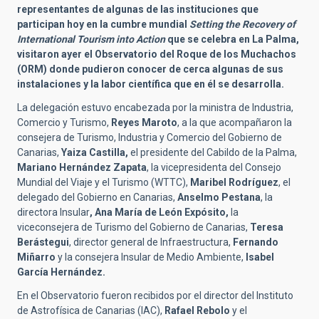
representantes de algunas de las instituciones que
participan hoy en la cumbre mundial
Setting the Recovery of
International Tourism into Action
que se celebra en La Palma,
visitaron ayer el Observatorio del Roque de los Muchachos
(ORM) donde pudieron conocer de cerca algunas de sus
instalaciones y la labor científica que en él se desarrolla.
La delegación estuvo encabezada por la ministra de Industria,
Comercio y Turismo,
Reyes Maroto
, a la que acompañaron la
consejera de Turismo, Industria y Comercio del Gobierno de
Canarias,
Yaiza Castilla,
el presidente del Cabildo de la Palma,
Mariano Hernández Zapata
, la vicepresidenta del Consejo
Mundial del Viaje y el Turismo (WTTC),
Maribel Rodríguez
, el
delegado del Gobierno en Canarias,
Anselmo Pestana
, la
directora Insular
, Ana María de León Expósito,
la
viceconsejera de Turismo del Gobierno de Canarias,
Teresa
Berástegui
, director general de Infraestructura,
Fernando
Miñarro
y la consejera Insular de Medio Ambiente,
Isabel
García Hernández.
En el Observatorio fueron recibidos por el director del Instituto
de Astrofísica de Canarias (IAC),
Rafael Rebolo
y el