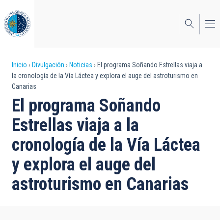
Pasar
al
contenido
principal
Sobrescribir
Inicio
Divulgación
Noticias
El programa Soñando Estrellas viaja a
la cronología de la Vía Láctea y explora el auge del astroturismo en
enlaces
Canarias
de
El programa Soñando
ayuda
Estrellas viaja a la
a
cronología de la Vía Láctea
la
y explora el auge del
navegación
astroturismo en Canarias