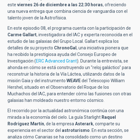
este
viernes 26 de diciembre a las 22:30 horas
, ofreciendo
una nueva entrega que combina ciencia de vanguardia con el
talento joven de la Astrofísica.
En este episodio 08, el programa cuenta con la participación de
Carme Gallart
, investigadora del IAC y experta reconocida en el
estudio de las galaxias del Grupo Local. Gallart explica los
detalles de su proyecto
ChronoGal
, una iniciativa pionera que
ha recibido la prestigiosa ayuda del Consejo Europeo de
Investigación (
ERC Advanced Grant
). Durante la entrevista, se
ahonda en cómo se está construyendo un "reloj galáctico" para
reconstruir la historia de la Vía Láctea, utilizando datos de la
misión Gaia y del instrumento
WEAVE
del Telescopio William
Hershel, situado en el Observatorio del Roque de los
Muchachos del IAC, para entender cómo las fusiones con otras
galaxias han moldeado nuestro entorno cósmico.
El recorrido por la actualidad astronómica continúa con una
mirada a la economía del cielo. La guía Starlight
Raquel
Rodríguez Martín
, de la empresa
Asterark
, comparte su
experiencia en el sector del
astroturismo
. En esta sección, se
analiza cómo Canarias se ha consolidado como un destino