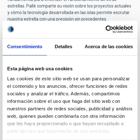
estrellas. Pallé comparte su visión sobre los proyectos actuales
y cómo la tecnología desarrollada en las islas permite escrutar
nuestra estrella con una precisión sin precedentes.
Consentimiento
Detalles
Acerca de las cookies
Esta página web usa cookies
Las cookies de este sitio web se usan para personalizar
el contenido y los anuncios, ofrecer funciones de redes
El investigador Pere Pallá en el momento de
sociales y analizar el tráfico. Además, compartimos
la entrevista en el programa 07 de Soñando
Estrellas, junto al resto del equipo / IAC
información sobre el uso que haga del sitio web con
nuestros partners de redes sociales, publicidad y análisis
La sección divulgativa
"El Cosmos como aula"
contará con la
web, quienes pueden combinarla con otra información
intervención de
Raquel Conde
, quien aborda la Astronomía
que les haya proporcionado o que hayan recopilado a
desde una perspectiva pedagógica a través del Premio
partir del uso que haya hecho de sus servicios.
Cosmos.