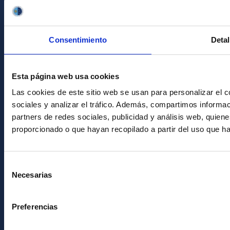
Imagen institucional
RSS
Sede electrónica
Consentimiento
Detal
Canal ético
Condolencias Francisco Sánchez
Esta página web usa cookies
Las cookies de este sitio web se usan para personalizar el c
PostFooter > Newsletter link
sociales y analizar el tráfico. Además, compartimos informac
partners de redes sociales, publicidad y análisis web, quie
proporcionado o que hayan recopilado a partir del uso que h
Únete a nuestra
Newsletter
Selección
Necesarias
de
consentimiento
Preferencias