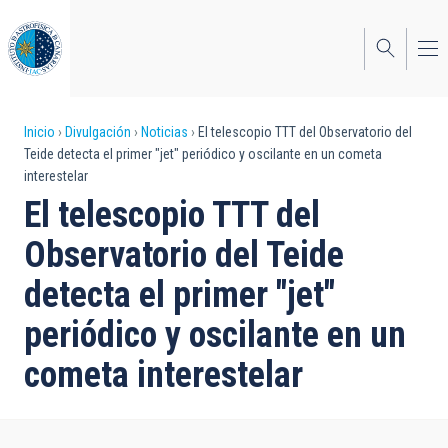
Pasar
al
contenido
principal
Sobrescribir
Inicio
Divulgación
Noticias
El telescopio TTT del Observatorio del
Teide detecta el primer "jet" periódico y oscilante en un cometa
enlaces
interestelar
de
El telescopio TTT del
ayuda
Observatorio del Teide
a
detecta el primer "jet"
la
periódico y oscilante en un
navegación
cometa interestelar