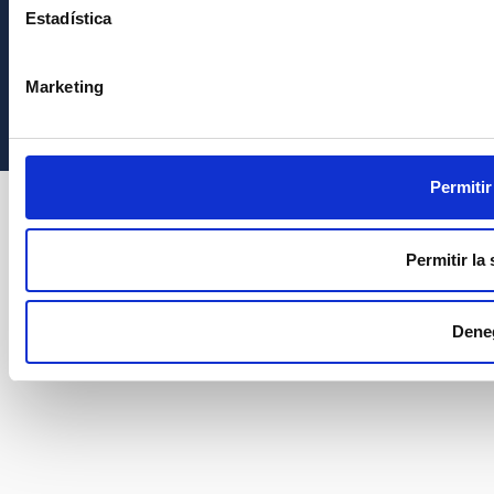
Estadística
Instituto de Astrofísica de Canarias • IAC
Marketing
Permitir
Permitir la
Dene