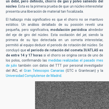
un débil, pero definido, chorro de gas y polvo saliendo del
núcleo
. Esta es la primera prueba de que un núcleo interestelar
presenta una liberación de material tan focalizada.
El hallazgo más significativo es que el chorro no se mantuvo
estático. Un análisis detallado de su posición reveló una
pequeña, pero significativa,
modulación periódica
alrededor
del eje de giro del núcleo. Esta oscilación del
jet
, siendo la
primera de su tipo detectada en un cometa interestelar,
permitió al equipo deducir el periodo de rotación del núcleo. Se
concluyó que
el periodo de rotación del cometa 3I/ATLAS es
de entre 14 y 17 horas
si el chorro se origina cerca de uno de
los polos, confirmando las
medidas realizadas el pasado mes
de julio
también con datos del TTT por personal investigador
del IAC, el
Gran Telescopio Canarias
(GTC o Grantecan) y la
Universidad Complutense de Madrid
.