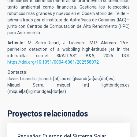
conocimiento científico mientras se promueve la sostenibilidad
tanto ambiental como financiera. Gestiona los telescopios
robóticos más grandes y nuevos en el Observatorio del Teide —
administrado por el Instituto de Astrofísica de Canarias (IAC)—
junto con Centros de Computación de Alto Rendimiento (HPC)
para Astronomía.
Artículo:
M. Serra-Ricart, J. Licandro, M.R. Alarcon. “Pre-
perihelion detection of a wobbling high-latitude jet in the
interstellar comet 3I/ATLAS”,
A&A, 2025. DOI:
https://doi.org/10.1051/0004-6361/202558072
Contacto:
Javier Licandro,
jlicandr
[at]
iac.es
(jlicandr[at]iac[dot]es)
Miquel Serra,
miquel
[at]
lightbridges.es
(miquel[at]lightbridges[dot]es)
Proyectos relacionados
Pequeños Cuerpos del Sistema Solar