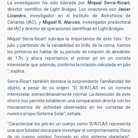
La investigación ha sido liderada por
Miquel Serra-Ricart
,
director científico de Light Bridges. Los coautores son
Javier
Licandro
, investigador en el Instituto de Astrofísica de
Canarias (IAC), y
Miguel R. Alarcon
, investigador predoctoral
del IAC y director de operaciones científicas en Light Bridges.
Miquel Serra-Ricart subraya la importancia de este hito: "En
julio y partiendo de la variabilidad en brillo de la coma, fuimos
los primeros en hablar de su periodo de rotación de alrededor
de 17h, y ahora reportamos el primer jet en un cometa
interestelar que además, confirma la rotación calculada en julio
", explica.
Serra-Ricart también destaca la sorprendente familiaridad del
objeto, a pesar de su origen: "El 3I/ATLAS es un cometa
interestelar extraordinariamente normal. La detección de este
chorro nos permite establecer una comparación directa con los
mecanismos de actividad observados en los cometas de
nuestro propio Sistema Solar", señala.
"Caracterizar los
jets
en un cuerpo como 3I/ATLAS representa
una oportunidad única para investigar el comportamiento físico
de un cuerpo prístino formado en otro sistema planetario",