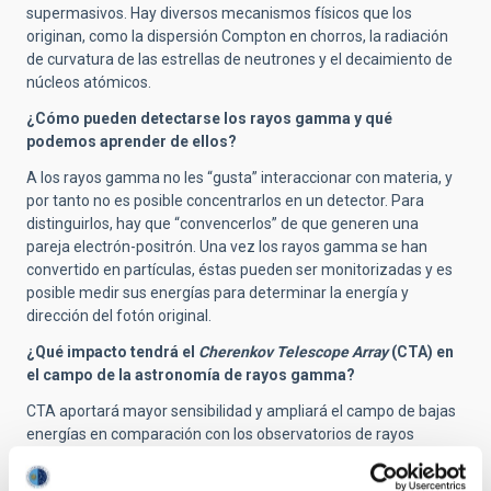
supermasivos. Hay diversos mecanismos físicos que los
originan, como la dispersión Compton en chorros, la radiación
de curvatura de las estrellas de neutrones y el decaimiento de
núcleos atómicos.
¿Cómo pueden detectarse los rayos gamma y qué
podemos aprender de ellos?
A los rayos gamma no les “gusta” interaccionar con materia, y
por tanto no es posible concentrarlos en un detector. Para
distinguirlos, hay que “convencerlos” de que generen una
pareja electrón-positrón. Una vez los rayos gamma se han
convertido en partículas, éstas pueden ser monitorizadas y es
posible medir sus energías para determinar la energía y
dirección del fotón original.
¿Qué impacto tendrá el
Cherenkov Telescope Array
(CTA) en
el campo de la astronomía de rayos gamma?
CTA aportará mayor sensibilidad y ampliará el campo de bajas
energías en comparación con los observatorios de rayos
gamma que hay actualmente en tierra. Se superpondrán los
detectores de rayos gamma en tierra y en el espacio. Este