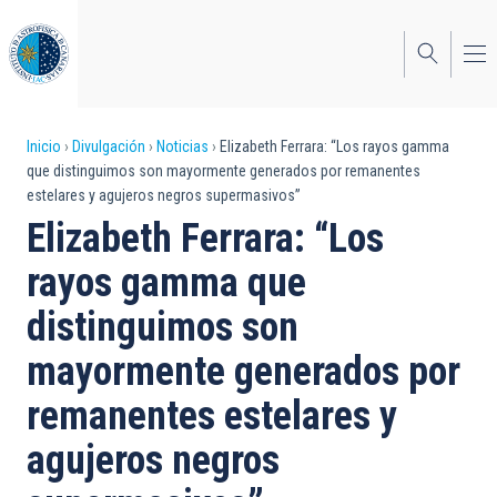
Pasar
al
contenido
principal
Sobrescribir
Inicio
Divulgación
Noticias
Elizabeth Ferrara: “Los rayos gamma
que distinguimos son mayormente generados por remanentes
enlaces
estelares y agujeros negros supermasivos”
de
Elizabeth Ferrara: “Los
ayuda
rayos gamma que
a
distinguimos son
la
mayormente generados por
navegación
remanentes estelares y
agujeros negros