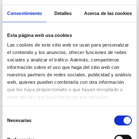
rango de energías que se superpone es con frecuencia una
región de transición en los procesos físicos que generan rayos
Consentimiento
Detalles
Acerca de las cookies
gamma.
Ser capaces de detectar fuentes de rayos gamma en un rango
tan amplio de frecuencias debería aportar una gran mejora en
Esta página web usa cookies
nuestra comprensión de la naturaleza de estas fuentes.
Las cookies de este sitio web se usan para personalizar
¿Qué física singular puede ser estudiada con binarias de
el contenido y los anuncios, ofrecer funciones de redes
rayos gamma?
sociales y analizar el tráfico. Además, compartimos
En los últimos años, ha habido una revolución en nuestra
información sobre el uso que haga del sitio web con
comprensión de las binarias de rayos gamma. La relación entre
nuestros partners de redes sociales, publicidad y análisis
binarias de rayos X poco masivas y la evolución/formación de
web, quienes pueden combinarla con otra información
púlsares de milisegundo ha sido claramente demostrada. El
que les haya proporcionado o que hayan recopilado a
descubrimiento de púlsares de milisegundo más y más veloces
partir del uso que haya hecho de sus servicios.
ayuda a determinar la ecuación de estado de la materia nuclear
que forma las estrellas de neutrones.
Selección
Necesarias
de
Annia Domènech
consentimiento