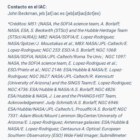
Contacto en el IAC:
John Beckman,
jeb
[at]
iac.es
(jeb[at]iac[dot]es)
*Créditos: M51: (NASA, the SOFIA science team, A. Borlaff;
NASA, ESA, S. Beckwith (STScI) and the Hubble Heritage Team
(STScI/AURA)); M82: NASA/SOFIA/E. Lopez-Rodriguez;
NASA/Spitzer/J. Moustakas et al.; M83: NASA/JPL-Caltech/E.
Lopez-Rodriguez; NGC 253: ESO/A.S. Borlaff; NGC 1068:
NASA/SOFIA; NASA/JPL-Caltech/Roma Tre Univ.; NGC 1097:
NASA, the SOFIA science team, E. Lopez-Rodriguez et al.;
ESO/Prieto et al.; NGC 2146: ESA/Hubble & NASA/E. Lopez-
Rodriguez; NGC 3627: NASA/JPL-Caltech/R. Kennicutt
(University of Arizona) and the SINGS Team/E. Lopez-Rodriguez;
NGC 4736: ESA/Hubble & NASA/A.S. Borlaff; NGC 4826:
ESA/Hubble & NASA, J. Lee and the PHANGS-HST Team,
Acknowledgement: Judy Schmidt/A.S. Borlaff; NGC 6946:
ESA/Hubble/NASA/JPL-Caltech/L.Proudfit/A.S. Borlaff; NGC
7331: Adam Block/Mount Lemmon SkyCenter/University of
Arizona/E. Lopez-Rodriguez; Antennae galaxies: ESA/Hubble &
NASA/E. Lopez-Rodriguez; Centaurus A: Optical: European
Southern Observatory (ESO) Wide Field Imager; Submillimeter: