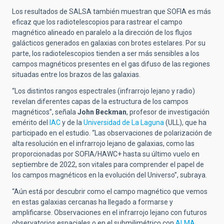
Los resultados de SALSA también muestran que SOFIA es más
eficaz que los radiotelescopios para rastrear el campo
magnético alineado en paralelo a la dirección de los flujos
galácticos generados en galaxias con brotes estelares. Por su
parte, los radiotelescopios tienden a ser más sensibles a los
campos magnéticos presentes en el gas difuso de las regiones
situadas entre los brazos de las galaxias.
“Los distintos rangos espectrales (infrarrojo lejano y radio)
revelan diferentes capas de la estructura de los campos
magnéticos”, señala
John Beckman
, profesor de investigación
emérito del
IAC
y de la
Universidad de La Laguna
(ULL), que ha
participado en el estudio. “Las observaciones de polarización de
alta resolución en el infrarrojo lejano de galaxias, como las
proporcionadas por SOFIA/HAWC+ hasta su último vuelo en
septiembre de 2022, son vitales para comprender el papel de
los campos magnéticos en la evolución del Universo”, subraya.
“Aún está por descubrir como el campo magnético que vemos
en estas galaxias cercanas ha llegado a formarse y
amplificarse. Observaciones en el infrarrojo lejano con futuros
observatorios espaciales o en el submilimétrico con
ALMA