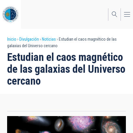
Pasar
al
contenido
principal
Sobrescribir
Inicio
Divulgación
Noticias
Estudian el caos magnético de las
galaxias del Universo cercano
enlaces
Estudian el caos magnético
de
de las galaxias del Universo
ayuda
cercano
a
la
navegación