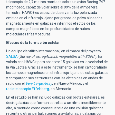
telescopio de 2,7 metros montado sobre un avión Boeing 747
modificado, capaz de volar sobre el 99% de la atmósfera
terrestre. HAWC+ es capaz de observar la luz polarizada
emitida en el infrarrojo lejano por granos de polvo alineados
magnéticamente en galaxias e inferir los efectos de los
campos magnéticos en las profundidades de nubes
moleculares frías y oscuras.
Efectos de la formación estelar
Un equipo científico internacional, en el marco del proyecto
SALSA
(
Survey of extragALactic magnetiSm with SOFIA
), ha
volado con HAWC+ para observar 15 galaxias en la vecindad de
la Vía Láctea. Gracias a este instrumento, se han cartografiado
los campos magnéticos en el infrarrojo lejano de estas galaxias
y comparado sus estructuras con las obtenidas en ondas de
radio con el
Very Large Array
, en Nuevo México, y el
radiotelescopio Effelsberg
, en Alemania.
En el estudio se han incluido galaxias con brotes estelares, es
decir, galaxias que forman estrellas a un ritmo increíblemente
alto, a menudo como consecuencia de una colisión galáctica
reciente u otras perturbaciones gravitatorias, y galaxias con