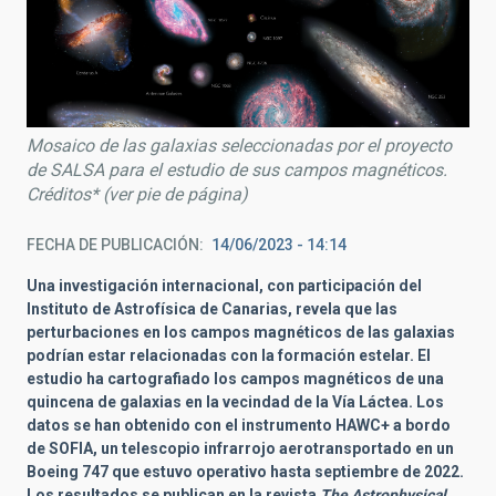
Mosaico de las galaxias seleccionadas por el proyecto
de SALSA para el estudio de sus campos magnéticos.
Créditos* (ver pie de página)
FECHA DE PUBLICACIÓN
14/06/2023 - 14:14
Una investigación internacional, con participación del
Instituto de Astrofísica de Canarias,
revela que las
perturbaciones en los campos magnéticos de las galaxias
podrían estar relacionadas con la formación estelar
. El
estudio ha cartografiado los campos magnéticos de una
quincena de galaxias en la vecindad de la Vía Láctea. Los
datos se han obtenido con el instrumento HAWC+ a bordo
de SOFIA, un telescopio infrarrojo aerotransportado en un
Boeing 747 que estuvo operativo hasta septiembre de 2022.
Los resultados se publican en la revista
The Astrophysical