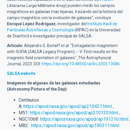
(
Atacama Large Millimetre Array
) pueden medir los campos
magnéticos en galaxias mas lejanas, trazando así la historia del
campo magnético con la evolución de galaxias”, concluye
Enrique López Rodríguez
, investigador del
Instituto Kavli de
Partículas Astrofísicas y Cosmología
(KIPAC) en la Universidad
de Stanford e investigador principal de SALSA.
Artículo
: Alejandro S. Borlaff et al: "Extragalactic magnetism
with SOFIA (SALSA Legacy Program) -- V: First results on the
magnetic field orientation of galaxies".
The Astrophysical
Journal, 2023. DOI:
https://doi.org/10.48550/arXiv.2303.13586
SALSA website
Imágenes de algunas de las galaxias estudiadas
(
Astronomy Picture of the Day)
:
Centaurus
A:
https://apod.nasa.gov/apod/ap210421.html
,
M51:
https://apod.nasa.gov/apod/ap210120.html
,
NGC1068:
https://apod.nasa.gov/apod/ap191216.html
M82:
https://apod.nasa.gov/apod/ap190311.html