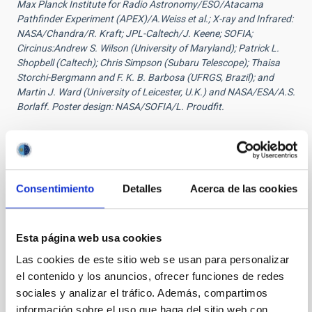
Max Planck Institute for Radio Astronomy/ESO/Atacama
Pathfinder Experiment (APEX)/A.Weiss et al.; X-ray and Infrared:
NASA/Chandra/R. Kraft; JPL-Caltech/J. Keene; SOFIA;
Circinus:Andrew S. Wilson (University of Maryland); Patrick L.
Shopbell (Caltech); Chris Simpson (Subaru Telescope); Thaisa
Storchi-Bergmann and F. K. B. Barbosa (UFRGS, Brazil); and
Martin J. Ward (University of Leicester, U.K.) and NASA/ESA/A.S.
Borlaff. Poster design: NASA/SOFIA/L. Proudfit.
Noticias relacionadas
Consentimiento
Detalles
Acerca de las cookies
NOTA DE PRENSA
Un caos magnético escondido en la galaxia
Esta página web usa cookies
del Remolino
Las cookies de este sitio web se usan para personalizar
En lo más profundo de la estructura espiral de las
el contenido y los anuncios, ofrecer funciones de redes
galaxias hay una fuerza escondida: los campos
sociales y analizar el tráfico. Además, compartimos
magnéticos. Pese a ser invisibles a los telescopios
información sobre el uso que haga del sitio web con