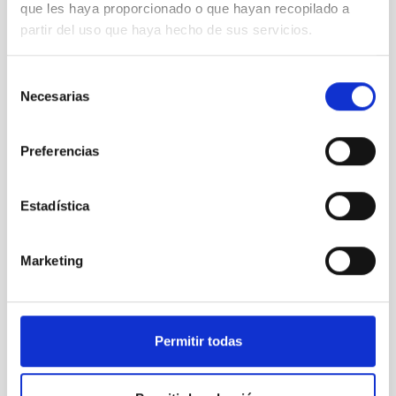
que les haya proporcionado o que hayan recopilado a
partir del uso que haya hecho de sus servicios.
Selección
VER GALERÍA
Necesarias
de
consentimiento
Preferencias
Estadística
Marketing
Astrofísica
Divulgación
Permitir todas
Público general
Medios de comunicación
PETeR
STEAM