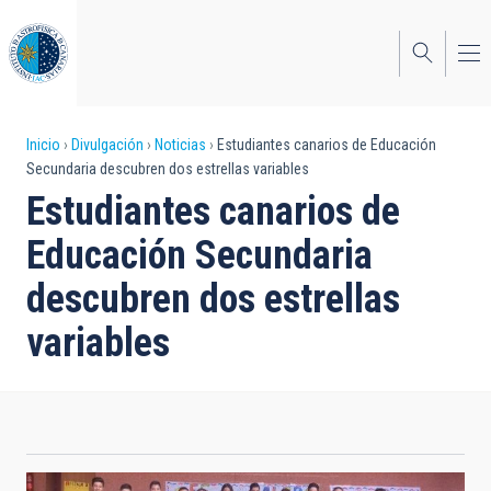
Pasar
al
contenido
principal
Sobrescribir
Inicio
Divulgación
Noticias
Estudiantes canarios de Educación
Secundaria descubren dos estrellas variables
enlaces
Estudiantes canarios de
de
Educación Secundaria
ayuda
descubren dos estrellas
a
variables
la
navegación