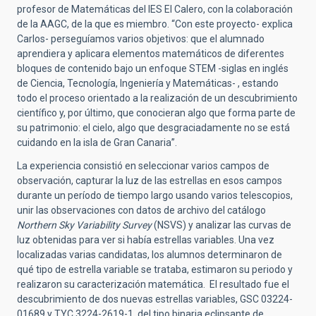
profesor de Matemáticas del IES El Calero, con la colaboración
de la AAGC, de la que es miembro. “Con este proyecto- explica
Carlos- perseguíamos varios objetivos: que el alumnado
aprendiera y aplicara elementos matemáticos de diferentes
bloques de contenido bajo un enfoque STEM -siglas en inglés
de Ciencia, Tecnología, Ingeniería y Matemáticas- , estando
todo el proceso orientado a la realización de un descubrimiento
científico y, por último, que conocieran algo que forma parte de
su patrimonio: el cielo, algo que desgraciadamente no se está
cuidando en la isla de Gran Canaria”.
La experiencia consistió en seleccionar varios campos de
observación, capturar la luz de las estrellas en esos campos
durante un período de tiempo largo usando varios telescopios,
unir las observaciones con datos de archivo del catálogo
Northern Sky Variability Survey
(NSVS) y analizar las curvas de
luz obtenidas para ver si había estrellas variables. Una vez
localizadas varias candidatas, los alumnos determinaron de
qué tipo de estrella variable se trataba, estimaron su periodo y
realizaron su caracterización matemática. El resultado fue el
descubrimiento de dos nuevas estrellas variables, GSC 03224-
01689 y TYC 3224-2619-1, del tipo binaria eclipsante de