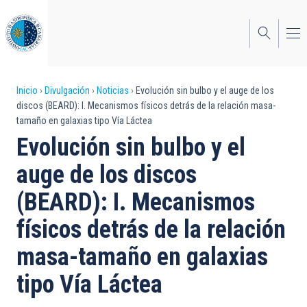
Pasar
al
contenido
principal
Sobrescribir
Inicio
Divulgación
Noticias
Evolución sin bulbo y el auge de los
discos (BEARD): I. Mecanismos físicos detrás de la relación masa-
enlaces
tamaño en galaxias tipo Vía Láctea
de
Evolución sin bulbo y el
ayuda
auge de los discos
a
(BEARD): I. Mecanismos
la
físicos detrás de la relación
navegación
masa-tamaño en galaxias
tipo Vía Láctea