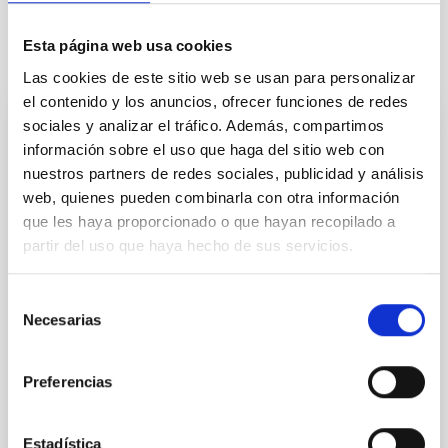
Esta página web usa cookies
Otras noticias relacionadas
Las cookies de este sitio web se usan para personalizar
el contenido y los anuncios, ofrecer funciones de redes
sociales y analizar el tráfico. Además, compartimos
NOTA DE PRENSA
información sobre el uso que haga del sitio web con
El IAC celebra la XVII edición del “Día de
nuestros partners de redes sociales, publicidad y análisis
Nuestra Ciencia”, un encuentro interno
web, quienes pueden combinarla con otra información
que les haya proporcionado o que hayan recopilado a
para compartir avances científicos y
partir del uso que haya hecho de sus servicios.
tecnológicos
El Instituto de Astrofísica de Canarias reúne a su
Selección
personal investigador y técnico para presentar los
Necesarias
de
resultados más destacados del último año y abordar
consentimiento
los retos científicos de la próxima década El Instituto
de Astrofísica de Canarias (IAC) ha celebrado hoy la
Preferencias
XVII edición del “Día de Nuestra Ciencia”, un
encuentro anual de carácter interno que ha reunido a
personal investigador, técnico y de apoyo a la
Estadística