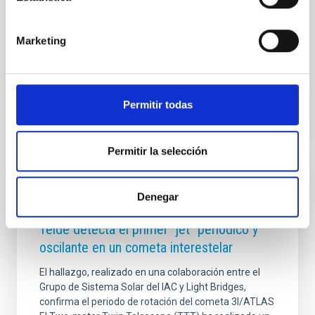
investigación en la sede de IACTEC, en La Laguna. La
jornada se ha consolidado como un espacio para
compartir los avances científicos y tecnológicos más
Marketing
relevantes desarrollados en el último
Fecha de publicación
02/06/2026 - 12:16:35
Permitir todas
Permitir la selección
NOTA DE PRENSA
Denegar
El telescopio TTT del Observatorio del
Teide detecta el primer "jet" periódico y
oscilante en un cometa interestelar
El hallazgo, realizado en una colaboración entre el
Grupo de Sistema Solar del IAC y Light Bridges,
confirma el periodo de rotación del cometa 3I/ATLAS