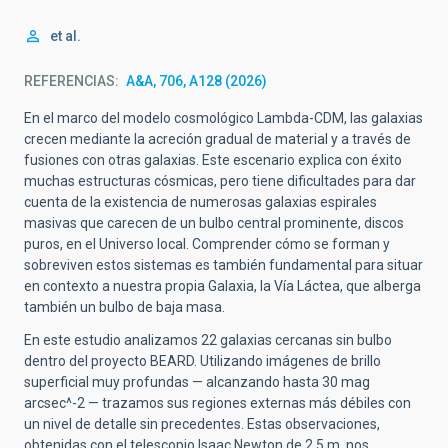
et al.
REFERENCIAS
A&A, 706, A128 (2026)
En el marco del modelo cosmológico Lambda-CDM, las galaxias
crecen mediante la acreción gradual de material y a través de
fusiones con otras galaxias. Este escenario explica con éxito
muchas estructuras cósmicas, pero tiene dificultades para dar
cuenta de la existencia de numerosas galaxias espirales
masivas que carecen de un bulbo central prominente, discos
puros, en el Universo local. Comprender cómo se forman y
sobreviven estos sistemas es también fundamental para situar
en contexto a nuestra propia Galaxia, la Vía Láctea, que alberga
también un bulbo de baja masa.
En este estudio analizamos 22 galaxias cercanas sin bulbo
dentro del proyecto BEARD. Utilizando imágenes de brillo
superficial muy profundas — alcanzando hasta 30 mag
arcsec^-2 — trazamos sus regiones externas más débiles con
un nivel de detalle sin precedentes. Estas observaciones,
obtenidas con el telescopio Isaac Newton de 2.5 m, nos