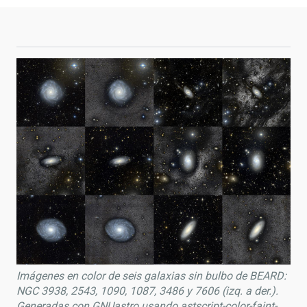
Imágenes en color de seis galaxias sin bulbo de BEARD:
NGC 3938, 2543, 1090, 1087, 3486 y 7606 (izq. a der.).
Generadas con GNUastro usando astscript-color-faint-