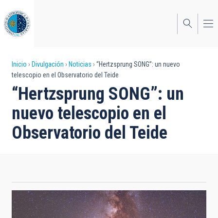
Pasar
al
contenido
principal
Sobrescribir
Inicio
Divulgación
Noticias
“Hertzsprung SONG”: un nuevo
telescopio en el Observatorio del Teide
enlaces
“Hertzsprung SONG”: un
de
nuevo telescopio en el
ayuda
Observatorio del Teide
a
la
navegación