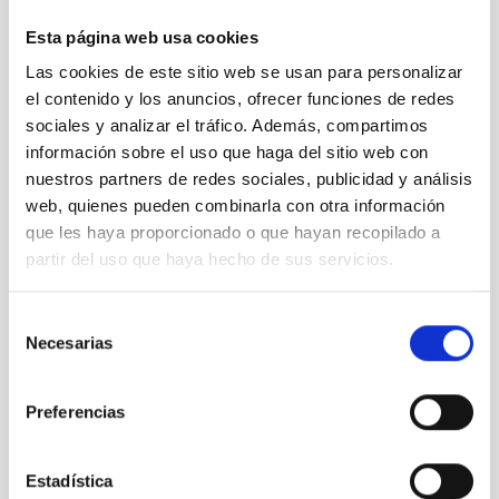
16:35
Esta página web usa cookies
Explicación divulgativa del telescopio Hertzsprung y
observaciones del Sol en directo
Las cookies de este sitio web se usan para personalizar
el contenido y los anuncios, ofrecer funciones de redes
17:30
sociales y analizar el tráfico. Además, compartimos
Recepción en la Residencia del Observatorio
información sobre el uso que haga del sitio web con
nuestros partners de redes sociales, publicidad y análisis
19:00
Puesta de Sol
web, quienes pueden combinarla con otra información
que les haya proporcionado o que hayan recopilado a
19:45
partir del uso que haya hecho de sus servicios.
Puesta en marcha del telescopio Hertzsprung
Selección
20:15
Necesarias
Observaciones nocturnas en las inmediaciones del telescopio
de
MONS
consentimiento
Preferencias
Contactos:
Pere Pallé (Responsable Científico de la Colaboración
Estadística