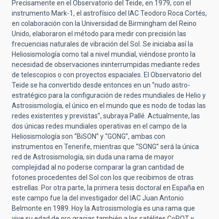
Precisamente en el Observatorio del Teide, en 1979, con el
instrumento Mark-1, el astrofísico del IAC Teodoro Roca Cortés,
en colaboración con la Universidad de Birmingham del Reino
Unido, elaboraron el método para medir con precisión las
frecuencias naturales de vibración del Sol. Se iniciaba así la
Heliosismología como tal a nivel mundial, viéndose pronto la
necesidad de observaciones ininterrumpidas mediante redes
de telescopios o con proyectos espaciales. El Observatorio del
Teide se ha convertido desde entonces en un “nudo astro-
estratégico para la configuración de redes mundiales de Helio y
Astrosismología, el único en el mundo que es nodo de todas las
redes existentes y previstas”, subraya Pallé. Actualmente, las
dos únicas redes mundiales operativas en el campo de la
Heliosismología son “BiSON” y “GONG”, ambas con
instrumentos en Tenerife, mientras que “SONG” será la única
red de Astrosismología, sin duda una rama de mayor
complejidad al no poderse comparar la gran cantidad de
fotones procedentes del Sol con los que recibimos de otras
estrellas. Por otra parte, la primera tesis doctoral en España en
este campo fue la del investigador del IAC Juan Antonio
Belmonte en 1989. Hoy la Astrosismología es una rama que
vive su edad de oro gracias también a los satélites CoROT y