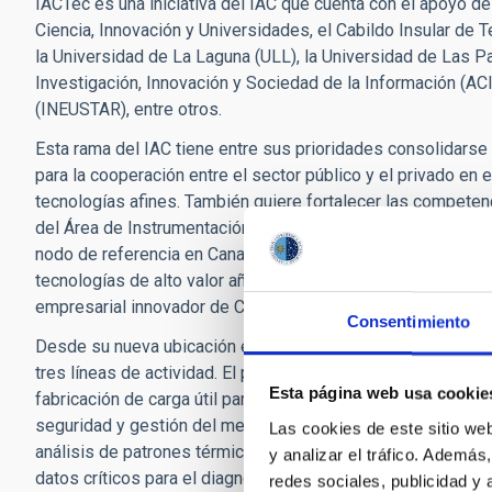
IACTec es una iniciativa del IAC que cuenta con el apoyo d
Ciencia, Innovación y Universidades, el Cabildo Insular de T
la Universidad de La Laguna (ULL), la Universidad de Las P
Investigación, Innovación y Sociedad de la Información (ACI
(INEUSTAR), entre otros.
Esta rama del IAC tiene entre sus prioridades consolidarse c
para la cooperación entre el sector público y el privado en e
tecnologías afines. También quiere fortalecer las competen
del Área de Instrumentación de este centro y complementa
nodo de referencia en Canarias de la colaboración con la Ind
tecnologías de alto valor añadido; y destacar como referent
empresarial innovador de Canarias.
Consentimiento
Desde su nueva ubicación en el Parque Científico y Tecnoló
tres líneas de actividad. El programa de Espacio, dedicado a
Esta página web usa cookie
fabricación de carga útil para nano, micro y minisatélites e
seguridad y gestión del medioambiente. El programa de Tec
Las cookies de este sitio we
análisis de patrones térmicos anómalos utilizando radiación 
y analizar el tráfico. Ademá
datos críticos para el diagnóstico y manejo de enfermedad
redes sociales, publicidad y