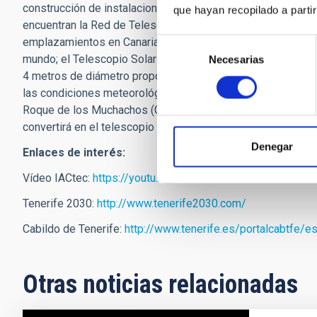
construcción de instalaciones astronómicas en los Observat
que hayan recopilado a parti
encuentran la Red de Telescopios Cherenkov (CTA), que co
emplazamientos en Canarias y en Chile se convertirá en el
Selección
mundo; el Telescopio Solar Europeo (EST), que se instalará
Necesarias
de
4 metros de diámetro proporcionará a los astrofísicos una 
consentimiento
las condiciones meteorológicas del espacio; y el New Robo
Roque de los Muchachos (Grafía, La Palma) y también conta
convertirá en el telescopio robótico y remotizado más gran
Denegar
Enlaces de interés:
Vídeo IACtec:
https://youtu.be/W_xwf7JV59E
Tenerife 2030:
http://www.tenerife2030.com/
Cabildo de Tenerife:
http://www.tenerife.es/portalcabtfe/e
Otras noticias relacionadas