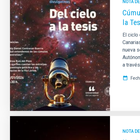
NOTA D
Cúmul
la Tes
El ciclo
Canarias
nueva s
Autónom
a travé
Fech
NOTA D