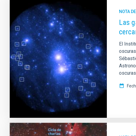
NOTA D
Las g
cerca
El Insti
oscuras
Sébasti
Astrono
oscuras,
Fech