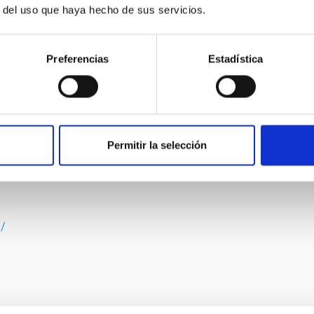
orios de Canarias. Entre otros proyectos internacionales se
r del uso que haya hecho de sus servicios.
n sus más de 100 telescopios situados en los dos
 mayor observatorio de rayos gamma de muy alta energía del
 en uno de los Observatorios de Canarias y con su espejo de
Preferencias
Estadística
herramienta única para entender el Sol y cómo este determina
tic Telescope (NRT), que se ubicará en el Observatorio del
rá con un espejo de 4 metros diámetro con el que se
de, rápido y avanzado del mundo en su clase.
Permitir la selección
s/