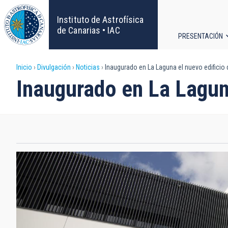
Pasar
al
Instituto de Astrofísica
contenido
de Canarias • IAC
PRESENTACIÓN
principal
Navega
Sobrescribir
Inicio
Divulgación
Noticias
Inaugurado en La Laguna el nuevo edificio
principa
Inaugurado en La Lagun
enlaces
de
ayuda
a
la
navegación