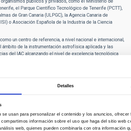
e organismos públicos y privados, como el Ministerio de
enerife, el Parque Científico Tecnológico de Tenerife (PCTT),
almas de Gran Canaria (ULPGC), la Agencia Canaria de
ISI) o Asociación Española de la Industria de la Ciencia
omo un centro de referencia, a nivel nacional e internacional,
l ámbito de la instrumentación astrofísica aplicada y las
cias del IAC alcanzando el nivel de excelencia tecnológica
ndo su actividad de I+D. Además de posicionarse como el
ustria de la Ciencia en el desarrollo de productos y
e en la creación de empleo consolidando el tejido
Detalles
gico "INtech La Laguna", IACTec continuará desarrollando sus
 la innovación y desarrollo tecnológico relacionados con la
s
n los ámbitos de comunicaciones, observación de la Tierra,
nología Médica, actualmente centrado en la detección y
b se usan para personalizar el contenido y los anuncios, ofrecer
natural en el infrarrojo y en microondas, lo que proporciona
s, compartimos información sobre el uso que haga del sitio web 
es. Y el programa de Grandes Telescopios, destinado a la
 análisis web, quienes pueden combinarla con otra información q