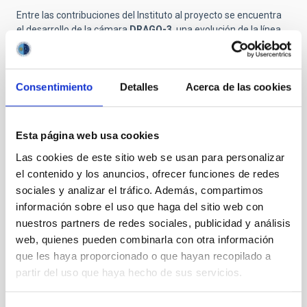
Entre las contribuciones del Instituto al proyecto se encuentra
el desarrollo de la cámara
DRAGO-3
, una evolución de la línea
de instrumentación espacial DRAGO, diseñada para operar en
el rango
SWIR
o infrarrojo de onda corta. Este tipo de tecnología
permite captar información no visible para el ojo humano y
Consentimiento
Detalles
Acerca de las cookies
resulta especialmente útil en aplicaciones como la detección de
estrés hídrico en cultivos, el seguimiento de incendios
forestales o la observación avanzada del territorio.
Esta página web usa cookies
Este reconocimiento llega en un momento en el que el IAC
continúa consolidando sus capacidades en el ámbito espacial,
Las cookies de este sitio web se usan para personalizar
reforzando su actividad en pequeños satélites,
el contenido y los anuncios, ofrecer funciones de redes
instrumentación de observación de la Tierra y tratamiento de
sociales y analizar el tráfico. Además, compartimos
datos. En este contexto, Oscoz subraya que el premio
información sobre el uso que haga del sitio web con
“refuerza además el trabajo que se viene desarrollando desde
nuestros partners de redes sociales, publicidad y análisis
el IAC en instrumentación espacial y observación de la Tierra, y
web, quienes pueden combinarla con otra información
confirma que desde Canarias es posible impulsar proyectos
con proyección tecnológica, científica y también operativa”.
que les haya proporcionado o que hayan recopilado a
partir del uso que haya hecho de sus servicios.
La distinción concedida por
Actualidad Económica
refuerza la
visibilidad de la
Constelación Islas Canarias
como una
iniciativa alineada con el desarrollo del ecosistema
New Space