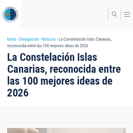
Pasar
al
contenido
principal
Sobrescribir
Inicio
Divulgación
Noticias
La Constelación Islas Canarias,
reconocida entre las 100 mejores ideas de 2026
enlaces
La Constelación Islas
de
Canarias, reconocida entre
ayuda
las 100 mejores ideas de
a
2026
la
navegación