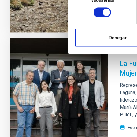
Necesarias
de
Fech
consentimiento
Denegar
NOTA D
La Fu
Mujer
Represen
Laguna, 
liderazg
María Al
Pillet ,
Fech