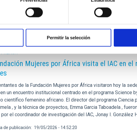
Preferencias
Estadística
a de publicación
28/08/2025 - 19:18:46
Permitir la selección
E PRENSA
ndación Mujeres por África visita el IAC en e
es
tantes de la Fundación Mujeres por África visitaron hoy la sede 
en un encuentro institucional centrado en el programa Science by
o científico femenino africano. El director del programa Ciencia 
mela , y la técnica de proyectos, Emma Garcia Taboadela , fueron 
 y por el coordinador de investigación del IAC, Jonay I. González 
a de publicación
19/05/2026 - 14:52:20