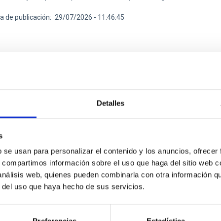
a de publicación
29/07/2026 - 11:46:45
TICIA
Detalles
C colabora en un simulacro de emergencia fore
alma
s
b se usan para personalizar el contenido y los anuncios, ofrecer
ipos de Intervención y Refuerzo en Incendios Forestales del Gob
s, compartimos información sobre el uso que haga del sitio web 
torio del Roque de los Muchachos con participación del Instituto
 análisis web, quienes pueden combinarla con otra información q
e los Muchachos (ORM) acogió el pasado 11 de julio una práctica
r del uso que haya hecho de sus servicios.
 de la isla de La Palma, con la participación de los Equipos de
del Gobierno de Canarias y la colaboración del Instituto de Astrof