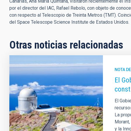
Canarias, Ana María Quintana, visitaron recientemente el I
por el director del IAC, Rafael Rebolo, con objeto de conoce
con respecto al Telescopio de Treinta Metros (TMT). Coincid
del Space Telescope Science Institute de Estados Unidos.
Otras noticias relacionadas
NOTA D
El Go
const
El Gobi
recurso
La prop
Morant,
y la Inn