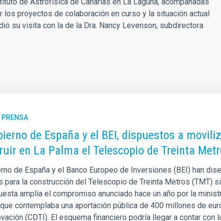
nstituto de Astrofísica de Canarias en La Laguna, acompañadas
r los proyectos de colaboración en curso y la situación actual
ió su visita con la de la Dra. Nancy Levenson, subdirectora
E PRENSA
bierno de España y el BEI, dispuestos a movili
ruir en La Palma el Telescopio de Treinta Met
erno de España y el Banco Europeo de Inversiones (BEI) han dise
s para la construcción del Telescopio de Treinta Metros (TMT) si
uesta amplía el compromiso anunciado hace un año por la ministr
 que contemplaba una aportación pública de 400 millones de euro
ovación (CDTI). El esquema financiero podría llegar a contar con l