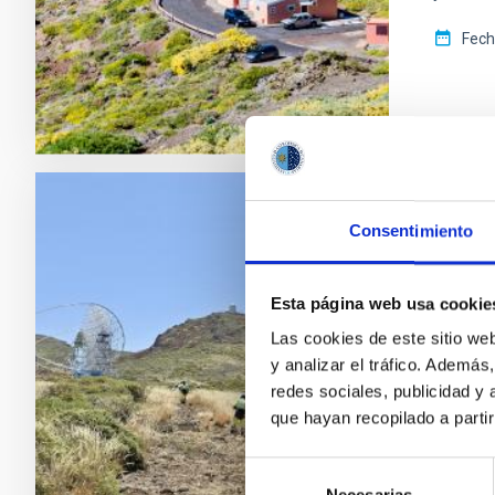
Fech
FOTONO
Consentimiento
El IA
La P
Esta página web usa cookie
Las cookies de este sitio we
Los Equ
y analizar el tráfico. Ademá
Observa
redes sociales, publicidad y
Roque d
que hayan recopilado a parti
Cumbres
(EIRIF) 
Selección