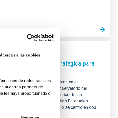
Acerca de las cookies
stal de importancia estratégica para
 funciones de redes sociales
ierno de Canarias realizan prácticas en el
con nuestros partners de
 de Astrofísica de Canarias El Observatorio del
ue les haya proporcionado o
 de gran relevancia para la seguridad de las
 Intervención y Refuerzo en Incendios Forestales
ísica de Canarias (IAC). El ejercicio se centró en dos