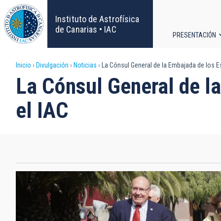
Pasar
al
Instituto de Astrofísica
contenido
de Canarias • IAC
PRESENTACIÓN
principal
Navega
Sobrescribir
Inicio
Divulgación
Noticias
La Cónsul General de la Embajada de los Es
principa
La Cónsul General de la
enlaces
el IAC
de
ayuda
a
la
navegación