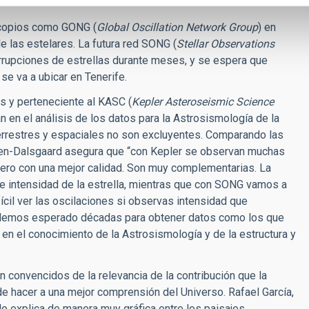
escopios como GONG (
Global Oscillation Network Group
) en
e las estelares. La futura red SONG (
Stellar Observations
errupciones de estrellas durante meses, y se espera que
 se va a ubicar en Tenerife.
s y perteneciente al KASC (
Kepler Asteroseismic Science
an en el análisis de los datos para la Astrosismología de la
terrestres y espaciales no son excluyentes. Comparando las
sen-Dalsgaard asegura que “con Kepler se observan muchas
ero con una mejor calidad. Son muy complementarias. La
e intensidad de la estrella, mientras que con SONG vamos a
fícil ver las oscilaciones si observas intensidad que
: “Hemos esperado décadas para obtener datos como los que
en el conocimiento de la Astrosismología y de la estructura y
 convencidos de la relevancia de la contribución que la
de hacer a una mejor comprensión del Universo. Rafael García,
 lo explica de manera muy gráfica entre los paisajes