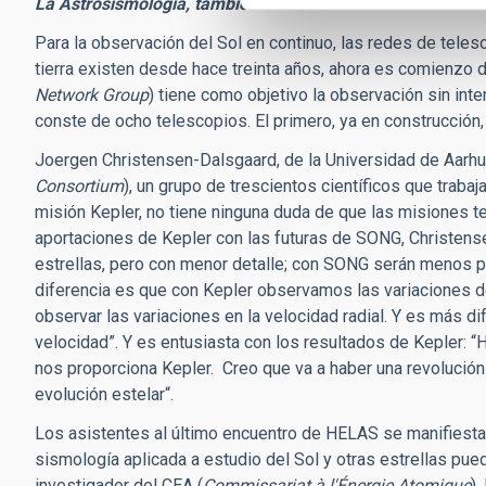
La Astrosismología, también en tierra
Para la observación del Sol en continuo, las redes de tel
tierra existen desde hace treinta años, ahora es comienzo d
Network Group
) tiene como objetivo la observación sin int
conste de ocho telescopios. El primero, ya en construcción,
Joergen Christensen-Dalsgaard, de la Universidad de Aarhu
Consortium
), un grupo de trescientos científicos que trabaj
misión Kepler, no tiene ninguna duda de que las misiones 
aportaciones de Kepler con las futuras de SONG, Christen
estrellas, pero con menor detalle; con SONG serán menos p
diferencia es que con Kepler observamos las variaciones d
observar las variaciones en la velocidad radial. Y es más di
velocidad”. Y es entusiasta con los resultados de Kepler
nos proporciona Kepler. Creo que va a haber una revolución 
evolución estelar“.
Los asistentes al último encuentro de HELAS se manifiestan
sismología aplicada a estudio del Sol y otras estrellas pue
investigador del CEA (
Commissariat à l'Énergie Atomique
),