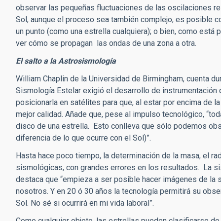
observar las pequeñas fluctuaciones de las oscilaciones re
Sol, aunque el proceso sea también complejo, es posible 
un punto (como una estrella cualquiera); o bien, como está 
ver cómo se propagan las ondas de una zona a otra.
El salto a la Astrosismología
William Chaplin de la Universidad de Birmingham, cuenta dur
Sismología Estelar exigió el desarrollo de instrumentación 
posicionarla en satélites para que, al estar por encima de l
mejor calidad. Añade que, pese al impulso tecnológico, “t
disco de una estrella. Esto conlleva que sólo podemos obs
diferencia de lo que ocurre con el Sol)”.
Hasta hace poco tiempo, la determinación de la masa, el rad
sismológicas, con grandes errores en los resultados. La s
destaca que “empieza a ser posible hacer imágenes de la s
nosotros. Y en 20 ó 30 años la tecnología permitirá su obse
Sol. No sé si ocurrirá en mi vida laboral”.
Como cualquier objeto, las estrellas pueden clasificarse d