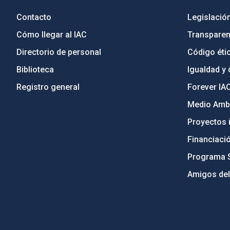
Contacto
Legislació
Cómo llegar al IAC
Transparen
Directorio de personal
Código étic
Biblioteca
Igualdad y 
Registro general
Forever IA
Medio Ambi
Proyectos i
Financiaci
Programa 
Amigos del
PostFooter > Newsletter link