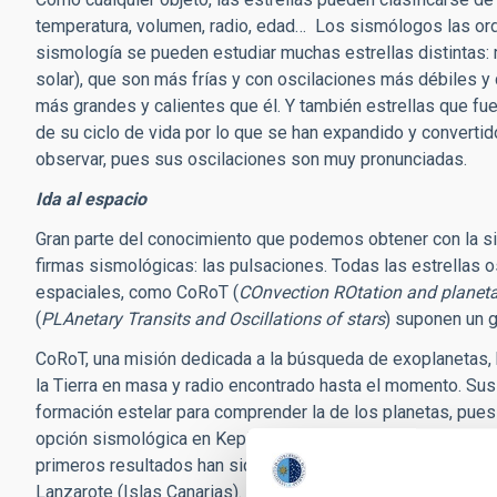
temperatura, volumen, radio, edad… Los sismólogos las ord
sismología se pueden estudiar muchas estrellas distintas: 
solar), que son más frías y con oscilaciones más débiles y d
más grandes y calientes que él. Y también estrellas que fue
de su ciclo de vida por lo que se han expandido y converti
observar, pues sus oscilaciones son muy pronunciadas.
Ida al espacio
Gran parte del conocimiento que podemos obtener con la sism
firmas sismológicas: las pulsaciones. Todas las estrellas o
espaciales, como CoRoT (
COnvection ROtation and planeta
(
PLAnetary Transits and Oscillations of stars
) suponen un g
CoRoT, una misión dedicada a la búsqueda de exoplanetas, h
la Tierra en masa y radio encontrado hasta el momento. Sus
formación estelar para comprender la de los planetas, pues t
opción sismológica en Kepler, una misión inicialmente diseñ
primeros resultados han sido dados a conocer a la comunida
Lanzarote (Islas Canarias).