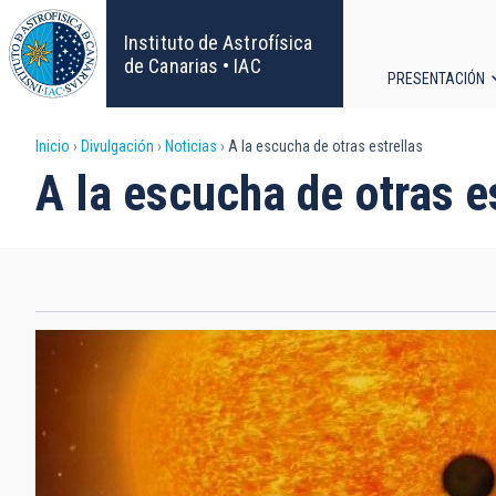
Pasar
al
Instituto de Astrofísica
contenido
de Canarias • IAC
PRESENTACIÓN
principal
Navega
Sobrescribir
Inicio
Divulgación
Noticias
A la escucha de otras estrellas
principa
A la escucha de otras e
enlaces
de
ayuda
a
la
navegación