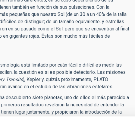
enan también en función de sus pulsaciones. Con la
más pequeñas que nuestro Sol (de un 30 a un 40% de la talla
ifíciles de distinguir; de un tamaño equivalente; y estrellas
ron en su pasado como el Sol, pero que se encuentran al final
do en gigantes rojas. Éstas son mucho más fáciles de
ología está limitado por cuán fácil o difícil es medir las
scilan, la cuestión es si es posible detectarlo. Las misiones
ry Transits
), Kepler y, quizás próximamente, PLATO
ran avance en el estudio de las vibraciones estelares.
a descubierto siete planetas, uno de ellos el más parecido a
 primeros resultados revelaron la necesidad de entender la
ienen lugar juntamente, y propiciaron la introducción de la
ada para encontrar planetas en torno a otras estrellas cuyos
d científica durante la reunión de HELAS celebrada en