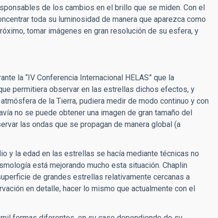
sponsables de los cambios en el brillo que se miden. Con el
concentrar toda su luminosidad de manera que aparezca como
próximo, tomar imágenes en gran resolución de su esfera, y
ante la “IV Conferencia Internacional HELAS” que la
que permitiera observar en las estrellas dichos efectos, y
a atmósfera de la Tierra, pudiera medir de modo continuo y con
odavía no se puede obtener una imagen de gran tamaño del
ervar las ondas que se propagan de manera global (a
io y la edad en las estrellas se hacía mediante técnicas no
ismología está mejorando mucho esta situación. Chaplin
uperficie de grandes estrellas relativamente cercanas a
rvación en detalle, hacer lo mismo que actualmente con el
e mil formas diferentes, en su caso dependiendo de su