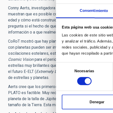
Conny Aerts, investigadora de la Universidad Católica de Lo
Consentimiento
muestran que es posible comprender la sismología de una est
edad y cómo está construida”. Aerts lamenta que todavía no
pregunta si el hecho de que el Sistema Solar parezca distin
Esta página web usa cookie
información o a que realmente es un caso único.
Las cookies de este sitio we
CoRoT mostró que hay planetas allí fuera, no sólo en el Sist
y analizar el tráfico. Ademá
con planetas pueden ser investigadas mediante un análisis 
redes sociales, publicidad y
oscilaciones estelares, está en estudio PLATO, una misión
que hayan recopilado a parti
Cosmic Vision
para el periodo 2015-2025. PLATO sería la 
Selección
estrellas muy brillantes que también puedan ser observad
Necesarias
de
el futuro E-ELT (
Extremely Large Telescope
). Se trata de un
consentimiento
de estrellas y planetas.
Aerts cree que los primeros resultados de Kepler prueban
PLATO es factible. Muy recientemente se demostró que es po
planeta de la talla de Júpiter a su alrededor. Con PLATO se
Denegar
tamaño de la Tierra. Esta misión ayudaría a entender el lugar