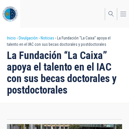
Pasar
al
contenido
principal
Sobrescribir
Inicio
Divulgación
Noticias
La Fundación “La Caixa” apoya el
talento en el IAC con sus becas doctorales y postdoctorales
enlaces
La Fundación “La Caixa”
de
apoya el talento en el IAC
ayuda
con sus becas doctorales y
a
postdoctorales
la
navegación