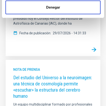
contra los incendios como los que estos días
Denegar
devastan distintos puntos de España. La ministra de
Ciencia, Innovación y Universidades, Diana Morant, ha
presidido hoy el Consejo Rector del Instituto de
Astrofísica de Canarias (IAC), donde ha
Fecha de publicación
29/07/2026 - 14:31:33
NOTA DE PRENSA
Del estudio del Universo a la neuroimagen:
una técnica de cosmología permite
«escuchar» la estructura del cerebro
humano
Un equipo multidisciplinar formado por profesionales