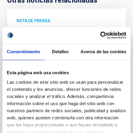
NOTA DE PRENSA
El IAC participa en la confirmación de un
sistema multiplanetario en constante
cambio
Consentimiento
Detalles
Acerca de las cookies
Un equipo científico internacional, en el que participa
personal investigador del Instituto de Astrofísica de
Canarias (IAC), ha confirmado la existencia de tres
Esta página web usa cookies
cuerpos que orbitan alrededor del dinámico sistema
exoplanetario TOI-201. Entre ellos se encuentran una
Las cookies de este sitio web se usan para personalizar
supertierra (TOI-201 d), un júpiter temperado (TOI-
el contenido y los anuncios, ofrecer funciones de redes
201 b) y una enana marrón (TOI-201 c). El estudio se
sociales y analizar el tráfico. Además, compartimos
publica en Science Advances . “El objetivo era
información sobre el uso que haga del sitio web con
caracterizar el sistema planetario TOI-201 para
nuestros partners de redes sociales, publicidad y análisis
comprender no sólo qué planetas hay, sino también
web, quienes pueden combinarla con otra información
cómo interactúan entre sí dinámicamente”, explica
que les haya proporcionado o que hayan recopilado a
Ismael Mireles , doctorando del
partir del uso que haya hecho de sus servicios.