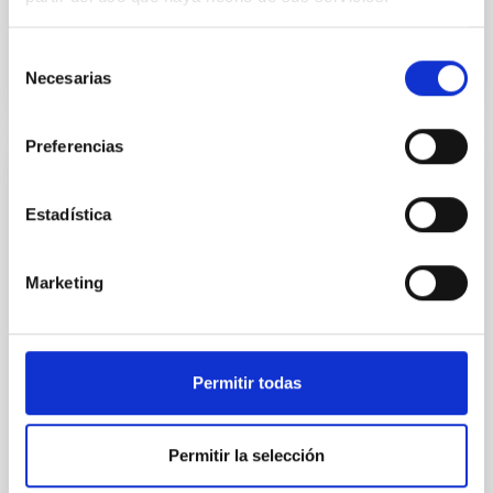
Fecha de publicación
15/04/2026 - 19:00:00
Selección
Necesarias
de
consentimiento
Preferencias
NOTA DE PRENSA
Estadística
Diana Morant preside el Consejo Rector
del IAC, donde destaca que el Gobierno de
España aportará 3,5 M€ extraordinarios en
Marketing
2026 para su actividad
La ministra ha felicitado al IAC por haber recuperado
este año la acreditación como Centro de Excelencia
Permitir todas
Severo Ochoa para el periodo 2026-2029, el mayor
reconocimiento científico que puede recibir un centro
de investigación en España. Morant ha destacado
Permitir la selección
cómo el Instituto de Astrofísica de Canarias produce
conocimiento científico fundamental en la lucha