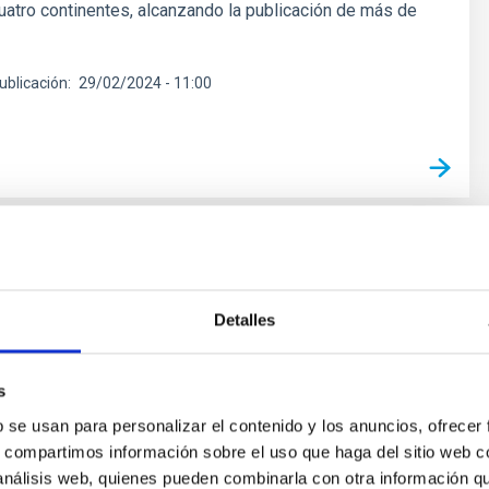
atro continentes, alcanzando la publicación de más de
ublicación
29/02/2024 - 11:00
NSA
uñoz-Tuñón, nueva subdirectora del
Detalles
 de Astrofísica de Canarias
ca, experta en galaxias e investigadora principal de la
s
internacional ESTALLIDOS, lidera también el Grupo de
b se usan para personalizar el contenido y los anuncios, ofrecer
ielo de los Observatorios de Canarias. Sucede al
s, compartimos información sobre el uso que haga del sitio web 
arlos Martínez Roger, jubilado recientemente.
 análisis web, quienes pueden combinarla con otra información q