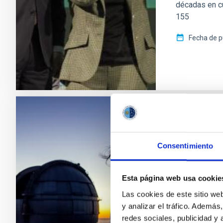
décadas en cu
155
Fecha de p
NOTA DE PRE
Casiana M
Consentimiento
Instituto
Esta astrofísi
Esta página web usa cookie
colaboración 
Las cookies de este sitio we
Calidad del C
y analizar el tráfico. Ademá
astrofísico C
redes sociales, publicidad y