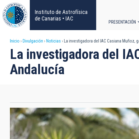
Pasar
al
Instituto de Astrofísica
contenido
de Canarias • IAC
PRESENTACIÓN
principal
Navega
Sobrescribir
Inicio
Divulgación
Noticias
La investigadora del IAC Casiana Muñoz, g
principa
La investigadora del I
enlaces
Andalucía
de
ayuda
a
la
navegación