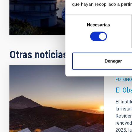
que hayan recopilado a parti
Fecha de p
Selección
Necesarias
de
consentimiento
Otras noticias relacionadas
Denegar
FOTONO
El Ob
El Insti
la insta
Residen
renovad
2025, l