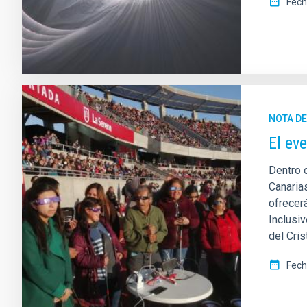
Fech
NOTA D
El ev
Dentro 
Canaria
ofrecer
Inclusiv
del Cris
Fech