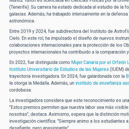
Muñoz Tuñón es licenciada en Ciencias Físicas por la Unive
(Tenerife). Su carrera ha estado dedicada al estudio de la fo
galaxias. Además, ha trabajado intensamente en la defensa d
astronómica.
Entre 2019 y 2024, fue subdirectora del Instituto de Astrofí
Cielo. En este rol, ha impulsado el diseño de nuevos instr
colaboraciones internacionales para la protección de los Ob
proyectos internacionales ha contribuido a la comparación 
En 2022, fue distinguida como
Mujer Canaria por el Orfeón 
Instituto Universitario de Estudios de las Mujeres
(IUEM) de
trayectoria investigadora. En 2024, fue galardonada con la
B
le otorga la Medalla. Además, un
instituto de enseñanza se
cordobesa.
La investigadora considera que este reconocimiento es una op
"Estos premios permiten que nuestra labor sea más visible
nosotras", destaca. Asimismo, espera que la distinción mot
investigación científica: "Siempre animo a los estudiantes 
desafiante, pero apasionante".