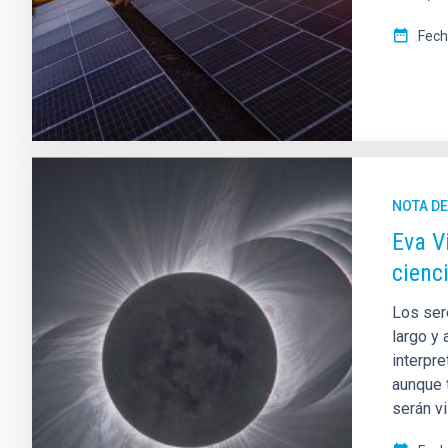
Fech
NOTA D
Eva Vi
cienci
Los ser
largo y 
interpr
aunque 
serán v