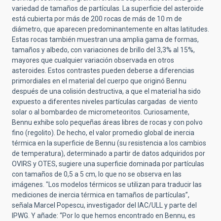
variedad de tamaños de partículas. La superficie del asteroide
está cubierta por más de 200 rocas de más de 10 m de
diámetro, que aparecen predominantemente en altas latitudes.
Estas rocas también muestran una amplia gama de formas,
tamaños y albedo, con variaciones de brillo del 3,3% al 15%,
mayores que cualquier variación observada en otros
asteroides. Estos contrastes pueden deberse a diferencias
primordiales en el material del cuerpo que originó Bennu
después de una colisión destructiva, a que el material ha sido
expuesto a diferentes niveles partículas cargadas de viento
solar o al bombardeo de micrometeoritos. Curiosamente,
Bennu exhibe solo pequeñas áreas libres de rocas y con polvo
fino (regolito). De hecho, el valor promedio global de inercia
térmica en la superficie de Bennu (su resistencia a los cambios
de temperatura), determinado a partir de datos adquiridos por
OVIRS y OTES, sugiere una superficie dominada por partículas
con tamaños de 0,5 a 5 cm, lo que no se observa en las
imágenes. "Los modelos térmicos se utilizan para traducir las
mediciones de inercia térmica en tamaños de partículas”,
señala Marcel Popescu, investigador del IAC/ULL y parte del
IPWG. Y añade: “Por lo que hemos encontrado en Bennu, es