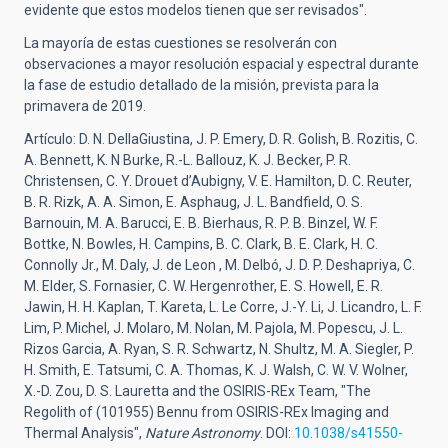
evidente que estos modelos tienen que ser revisados".
La mayoría de estas cuestiones se resolverán con
observaciones a mayor resolución espacial y espectral durante
la fase de estudio detallado de la misión, prevista para la
primavera de 2019.
Artículo: D. N. DellaGiustina, J. P. Emery, D. R. Golish, B. Rozitis, C.
A. Bennett, K. N Burke, R.-L. Ballouz, K. J. Becker, P. R.
Christensen, C. Y. Drouet d’Aubigny, V. E. Hamilton, D. C. Reuter,
B. R. Rizk, A. A. Simon, E. Asphaug, J. L. Bandfield, O. S.
Barnouin, M. A. Barucci, E. B. Bierhaus, R. P. B. Binzel, W. F.
Bottke, N. Bowles, H. Campins, B. C. Clark, B. E. Clark, H. C.
Connolly Jr., M. Daly, J. de Leon , M. Delbó, J. D. P. Deshapriya, C.
M. Elder, S. Fornasier, C. W. Hergenrother, E. S. Howell, E. R.
Jawin, H. H. Kaplan, T. Kareta, L. Le Corre, J.-Y. Li, J. Licandro, L. F.
Lim, P. Michel, J. Molaro, M. Nolan, M. Pajola, M. Popescu, J. L.
Rizos Garcia, A. Ryan, S. R. Schwartz, N. Shultz, M. A. Siegler, P.
H. Smith, E. Tatsumi, C. A. Thomas, K. J. Walsh, C. W. V. Wolner,
X.-D. Zou, D. S. Lauretta and the OSIRIS-REx Team, "The
Regolith of (101955) Bennu from OSIRIS-REx Imaging and
Thermal Analysis",
Nature Astronomy
. DOI:
10.1038/s41550-