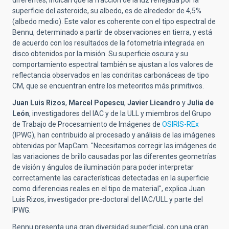
diferentes, indican que la fracción de la luz reflejada por la
superficie del asteroide, su albedo, es de alrededor de 4,5%
(albedo medio). Este valor es coherente con el tipo espectral de
Bennu, determinado a partir de observaciones en tierra, y está
de acuerdo con los resultados de la fotometría integrada en
disco obtenidos por la misión. Su superficie oscura y su
comportamiento espectral también se ajustan a los valores de
reflectancia observados en las condritas carbonáceas de tipo
CM, que se encuentran entre los meteoritos más primitivos.
Juan Luis Rizos
,
Marcel Popescu
,
Javier Licandro
y
Julia de
León
, investigadores del IAC y de la ULL y miembros del Grupo
de Trabajo de Procesamiento de Imágenes de
OSIRIS-REx
(IPWG), han contribuido al procesado y análisis de las imágenes
obtenidas por MapCam. "Necesitamos corregir las imágenes de
las variaciones de brillo causadas por las diferentes geometrías
de visión y ángulos de iluminación para poder interpretar
correctamente las características detectadas en la superficie
como diferencias reales en el tipo de material", explica Juan
Luis Rizos, investigador pre-doctoral del IAC/ULL y parte del
IPWG.
Bennu presenta una gran diversidad superficial, con una gran