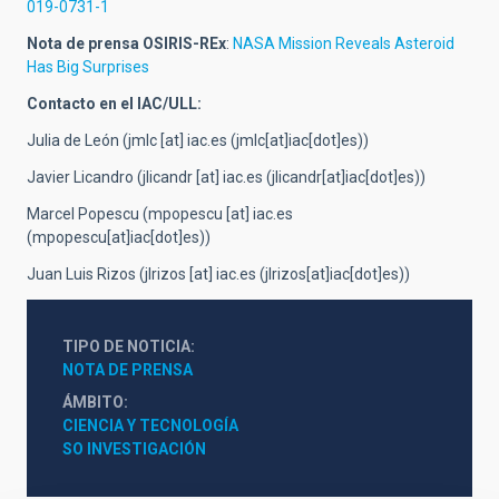
019-0731-1
Nota de prensa OSIRIS-REx
:
NASA Mission Reveals Asteroid
Has Big Surprises
Contacto en el IAC/ULL:
Julia de León (
jmlc
[at]
iac.es
(jmlc[at]iac[dot]es)
)
Javier Licandro (
jlicandr
[at]
iac.es
(jlicandr[at]iac[dot]es)
)
Marcel Popescu (
mpopescu
[at]
iac.es
(mpopescu[at]iac[dot]es)
)
Juan Luis Rizos (
jlrizos
[at]
iac.es
(jlrizos[at]iac[dot]es)
)
TIPO DE NOTICIA
NOTA DE PRENSA
ÁMBITO
CIENCIA Y TECNOLOGÍA
SO INVESTIGACIÓN