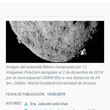
Imagen del asteroide Bennu compuesta por 12
imágenes PolyCam recogidas el 2 de diciembre de 2018
por la nave espacial OSIRIS-REx a una distancia de 24
km. Crédito: NASA/Goddard/Universidad de Arizona.
FECHA DE PUBLICACIÓN
19/03/2019
AUTORES
Sra.
Julia de
León Cruz