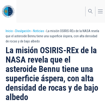
Pasar
al
contenido
principal
Sobrescribir
Inicio
Divulgación
Noticias
La misión OSIRIS-REx de la NASA revela
que el asteroide Bennu tiene una superficie áspera, con alta densidad
enlaces
de rocas y de bajo albedo
de
La misión OSIRIS-REx de la
ayuda
NASA revela que el
a
asteroide Bennu tiene una
la
superficie áspera, con alta
navegación
densidad de rocas y de bajo
albedo