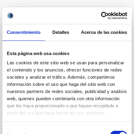
Astrofísica
Público general
Estudiante
Profesorado
Científica/o
Tecnóloga/o
Medios de comunicación
Consentimiento
Detalles
Acerca de las cookies
Sistema Solar y Sistemas Planetarios (SEYSS)
Esta página web usa cookies
Las cookies de este sitio web se usan para personalizar
el contenido y los anuncios, ofrecer funciones de redes
sociales y analizar el tráfico. Además, compartimos
información sobre el uso que haga del sitio web con
nuestros partners de redes sociales, publicidad y análisis
web, quienes pueden combinarla con otra información
que les haya proporcionado o que hayan recopilado a
partir del uso que haya hecho de sus servicios.
Otras noticias relacionadas
Selección