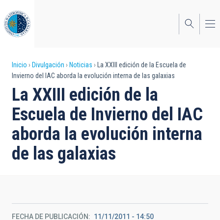
Pasar
al
contenido
principal
Sobrescribir
Inicio
Divulgación
Noticias
La XXIII edición de la Escuela de
Invierno del IAC aborda la evolución interna de las galaxias
enlaces
La XXIII edición de la
de
Escuela de Invierno del IAC
ayuda
aborda la evolución interna
a
de las galaxias
la
navegación
FECHA DE PUBLICACIÓN
11/11/2011 - 14:50