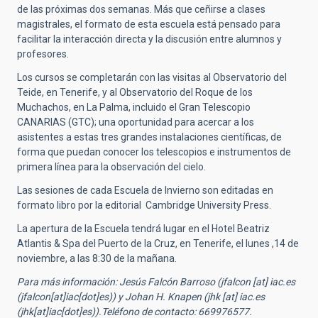
de las próximas dos semanas. Más que ceñirse a clases
magistrales, el formato de esta escuela está pensado para
facilitar la interacción directa y la discusión entre alumnos y
profesores.
Los cursos se completarán con las visitas al Observatorio del
Teide, en Tenerife, y al Observatorio del Roque de los
Muchachos, en La Palma, incluido el Gran Telescopio
CANARIAS (GTC); una oportunidad para acercar a los
asistentes a estas tres grandes instalaciones científicas, de
forma que puedan conocer los telescopios e instrumentos de
primera línea para la observación del cielo.
Las sesiones de cada Escuela de Invierno son editadas en
formato libro por la editorial Cambridge University Press.
La apertura de la Escuela tendrá lugar en el Hotel Beatriz
Atlantis & Spa del Puerto de la Cruz, en Tenerife, el lunes ,14 de
noviembre, a las 8:30 de la mañana.
Para más información: Jesús Falcón Barroso (
jfalcon
[at]
iac.es
(jfalcon[at]iac[dot]es)
) y Johan H. Knapen (
jhk
[at]
iac.es
(jhk[at]iac[dot]es)
).Teléfono de contacto: 669976577.