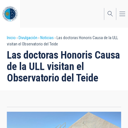
Pasar
al
contenido
principal
Sobrescribir
Inicio
Divulgación
Noticias
Las doctoras Honoris Causa de la ULL
visitan el Observatorio del Teide
enlaces
Las doctoras Honoris Causa
de
de la ULL visitan el
ayuda
Observatorio del Teide
a
la
navegación