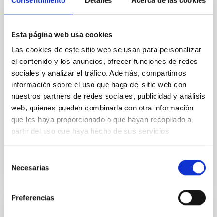
Consentimiento
Detalles
Acerca de las cookies
participación de la Universidad de La Laguna (ULL) y
del Instituto de Astrofísica de Canarias (IAC), ha
captado por primera vez los detall es de los sistemas
Esta página web usa cookies
planetarios en una é poca que estuvo rodeada de
misterio durante mucho tiempo. El estudio,
Las cookies de este sitio web se usan para personalizar
denominado ALMA survey to Resolve exoKuiper belt
el contenido y los anuncios, ofrecer funciones de redes
Substructures (ARKS), se basa en una serie de 10
sociales y analizar el tráfico. Además, compartimos
artículos que se publican a la vez en la revista
información sobre el uso que haga del sitio web con
Astronomy and Astrophysics y ha sido realizado con
nuestros partners de redes sociales, publicidad y análisis
el Atacama Large Millimeter/submillimeter Array
web, quienes pueden combinarla con otra información
(ALMA). Gracias a este trabajo se han obtenido las im
que les haya proporcionado o que hayan recopilado a
á
partir del uso que haya hecho de sus servicios.
Fecha de publicación
20/01/2026 - 18:24:29
Selección
Necesarias
de
consentimiento
Preferencias
NOTA DE PRENSA