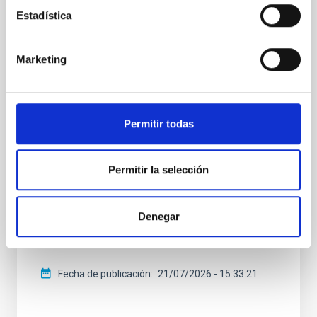
Estadística
Un asteroide recibe el nombre de la
investigadora del IAC Tania Le Pivert
Jolivet
Marketing
La Unión Astronómica Internacional (IAU) ha
aprobado la denominación del asteroide (20747)
Tanialepivert en honor a la investigadora
Permitir todas
postdoctoral del Instituto de Astrofísica de Canarias
(IAC) Tania Le Pivert Jolivet, por sus contribuciones al
estudio de los asteroides primitivos. La científica
Permitir la selección
pasa así a formar parte del grupo de investigadores e
investigadoras vinculados al IAC que cuentan con un
asteroide que lleva su nombre. La investigadora
postdoctoral del Instituto de Astrofísica de Canarias
Denegar
(IAC) Tania Le Pivert Jolivet ha sido distinguida con
uno de los reconocimientos más
Fecha de publicación
21/07/2026 - 15:33:21