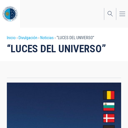
Pasar
al
contenido
principal
Sobrescribir
Inicio
Divulgación
Noticias
“LUCES DEL UNIVERSO”
“LUCES DEL UNIVERSO”
enlaces
de
ayuda
a
la
navegación