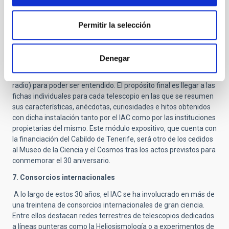
Roque de los Muchachos. Los telescopios están inicialmente
agrupados por temática ("Telescopios Solares", "Telescopios
Permitir la selección
Nocturnos" y "Telescopios Especiales") de forma que los
visitantes puedan comprobar, por ejemplo, la relevancia del
estudio del Sol, la importancia del tamaño del espejo que
Denegar
recoge la luz o que el Universo debe ser observado en todas las
longitudes de onda (desde los rayos gamma hasta las ondas de
radio) para poder ser entendido. El propósito final es llegar a las
fichas individuales para cada telescopio en las que se resumen
sus características, anécdotas, curiosidades e hitos obtenidos
con dicha instalación tanto por el IAC como por las instituciones
propietarias del mismo. Este módulo expositivo, que cuenta con
la financiación del Cabildo de Tenerife, será otro de los cedidos
al Museo de la Ciencia y el Cosmos tras los actos previstos para
conmemorar el 30 aniversario.
7. Consorcios internacionales
A lo largo de estos 30 años, el IAC se ha involucrado en más de
una treintena de consorcios internacionales de gran ciencia.
Entre ellos destacan redes terrestres de telescopios dedicados
a líneas punteras como la Heliosismología o a experimentos de