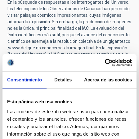
En la búsqueda de respuestas a los interrogantes del Universo,
los telescopios de los Observatorios de Canarias han permitido
visitar paisajes cósmicos impresionantes, cuyas imágenes
adornan la exposición. Sin embargo, la producción de imágenes
no es la única, ni principal finalidad del IAC. La evaluación del
éxito científico es más sutil, porque el avance del conocimiento
científico se asemeja a la resolución colectiva de un gigantesco
puzzle
del que no conocemos la imagen final. En la exposición
"Luces del Universo", el IAC quiere mostrar su contribución a la
solución de este
puzzle
, señalando algunas de las piezas más
importantes que ha conseguido colocar en estos últimos 30
años. Y lo hace con un módulo interactivo donde los visitantes
Consentimiento
Detalles
Acerca de las cookies
pueden descubrir las piezas colocadas por el IAC mediante un
simple movimiento de su mano. Cuando finalice la itinerancia
de esta exposición, este módulo será cedido al Museo de la
Ciencia y el Cosmos .
Esta página web usa cookies
Para alcanzar estos hitos científicos, el IAC ha movilizado los
Las cookies de este sitio web se usan para personalizar
esfuerzos de numeroso personal científico, ingenieril, técnico y
el contenido y los anuncios, ofrecer funciones de redes
de administración, que ha conseguido colocar a Canarias en el
sociales y analizar el tráfico. Además, compartimos
mapa de la investigación astrofísica mundial. La historia de
información sobre el uso que haga del sitio web con
este centro siempre ha sido transparente y los medios de