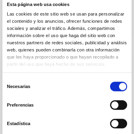
posdoctorales en sus primeras etapas
Esta página web usa cookies
Las cookies de este sitio web se usan para personalizar
Fecha de publicación
14/11/2025 - 12:42:36
el contenido y los anuncios, ofrecer funciones de redes
sociales y analizar el tráfico. Además, compartimos
información sobre el uso que haga del sitio web con
nuestros partners de redes sociales, publicidad y análisis
web, quienes pueden combinarla con otra información
que les haya proporcionado o que hayan recopilado a
NOTA DE PRENSA
partir del uso que haya hecho de sus servicios.
El cosmólogo Julio Navarro ofrecerá una
charla pública sobre los grandes desafíos
Selección
de la Física moderna
Necesarias
de
consentimiento
El reconocido investigador, invitado por el IAC dentro
del programa Investigadores Visitantes Fundación
Preferencias
Occident, analizará las incógnitas que aún rodean al
origen y la evolución del Universo. El próximo 10 de
julio, a las 17:00 horas, el Museo de la Ciencia y el
Estadística
Cosmos acogerá la conferencia pública “Cosmología: