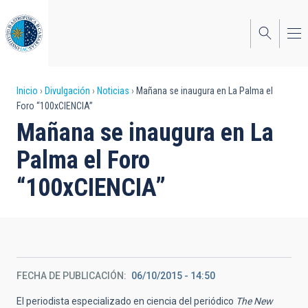
Pasar
al
contenido
principal
Sobrescribir
Inicio
Divulgación
Noticias
Mañana se inaugura en La Palma el
Foro “100xCIENCIA”
enlaces
Mañana se inaugura en La
de
Palma el Foro
ayuda
“100xCIENCIA”
a
la
navegación
FECHA DE PUBLICACIÓN
06/10/2015 - 14:50
El periodista especializado en ciencia del periódico
The New