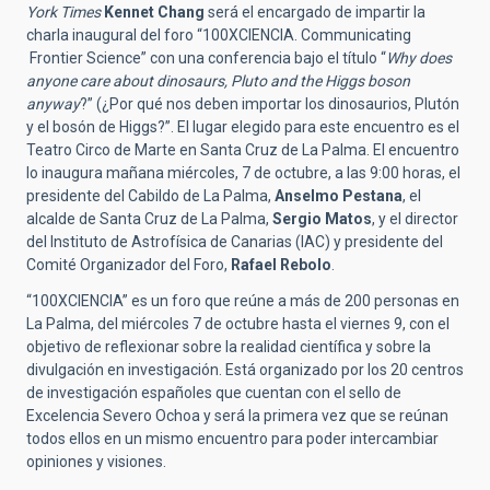
York Times
Kennet Chang
será el encargado de impartir la
charla inaugural del foro “100XCIENCIA. Communicating
Frontier Science” con una conferencia bajo el título “
Why does
anyone care about dinosaurs, Pluto and the Higgs boson
anyway
?” (¿Por qué nos deben importar los dinosaurios, Plutón
y el bosón de Higgs?”. El lugar elegido para este encuentro es el
Teatro Circo de Marte en Santa Cruz de La Palma. El encuentro
lo inaugura mañana miércoles, 7 de octubre, a las 9:00 horas, el
presidente del Cabildo de La Palma,
Anselmo Pestana
, el
alcalde de Santa Cruz de La Palma,
Sergio Matos
, y el director
del Instituto de Astrofísica de Canarias (IAC) y presidente del
Comité Organizador del Foro,
Rafael Rebolo
.
“100XCIENCIA” es un foro que reúne a más de 200 personas en
La Palma, del miércoles 7 de octubre hasta el viernes 9, con el
objetivo de reflexionar sobre la realidad científica y sobre la
divulgación en investigación. Está organizado por los 20 centros
de investigación españoles que cuentan con el sello de
Excelencia Severo Ochoa y será la primera vez que se reúnan
todos ellos en un mismo encuentro para poder intercambiar
opiniones y visiones.