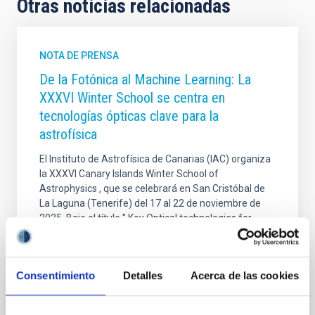
Otras noticias relacionadas
NOTA DE PRENSA
De la Fotónica al Machine Learning: La
XXXVI Winter School se centra en
tecnologías ópticas clave para la
astrofísica
El Instituto de Astrofísica de Canarias (IAC) organiza
la XXXVI Canary Islands Winter School of
Astrophysics , que se celebrará en San Cristóbal de
La Laguna (Tenerife) del 17 al 22 de noviembre de
2025. Bajo el título " Key Optical technologies for
Astronomy ", la escuela se enfocará en las
tecnologías ópticas y algorítmicas de vanguardia que
definirán el futuro de la Astrofísica. En esta edición,
Consentimiento
Detalles
Acerca de las cookies
dirigida por los profesores Jeff Kuhn (Universidad de
Hawai e IAC) y Rafael Rebolo (IAC), participarán unos
35 estudiantes avanzados de Máster, doctorandos y