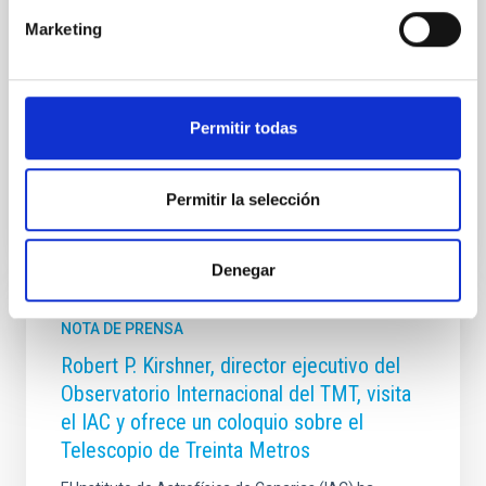
¿la pesadilla de la Física contemporánea?”, impartida
por el prestigioso astrónomo y cosmólogo Julio
Marketing
Navarro, profesor de la Universidad de Victoria, en
Canadá. La actividad se enmarca en su estancia en el
Instituto de Astrofísica de Canarias (IAC) dentro del
programa Investigadores
Permitir todas
Fecha de publicación
03/07/2026 - 13:30:37
Permitir la selección
Denegar
NOTA DE PRENSA
Robert P. Kirshner, director ejecutivo del
Observatorio Internacional del TMT, visita
el IAC y ofrece un coloquio sobre el
Telescopio de Treinta Metros