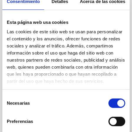
Consentimiento
Detalles
Acerca de las cookies
NOTA DE PRENSA
El nobel John Mather explorará los
Esta página web usa cookies
enigmas de la Física en el Museo de la
Las cookies de este sitio web se usan para personalizar
Ciencia y el Cosmos de Tenerife
el contenido y los anuncios, ofrecer funciones de redes
sociales y analizar el tráfico. Además, compartimos
El Museo de la Ciencia y el Cosmos, del Organismo
información sobre el uso que haga del sitio web con
Autónomo de Museos y Centros del Cabildo de
nuestros partners de redes sociales, publicidad y análisis
Tenerife, acogerá el próximo viernes 9 de mayo la
conferencia del astrofísico y premio nobel de Física
web, quienes pueden combinarla con otra información
2006, John Mather bajo el título “Unsolved mysteries
que les haya proporcionado o que hayan recopilado a
of physics and astronomy”. Mather recibe esta
partir del uso que haya hecho de sus servicios.
semana el reconocimiento como Doctor Honoris
Causa de la Universidad de La Laguna (ULL) con el
Selección
padrinazgo del investigador del Instituto de
Necesarias
Astrofísica de Canarias (IAC) y Doctor Honoris Causa
de
de la ULL, John Beckman. La conferencia de Mather,
consentimiento
que será en inglés, la presentará el director del
Preferencias
Fecha de publicación
02/05/2025 - 11:00:00