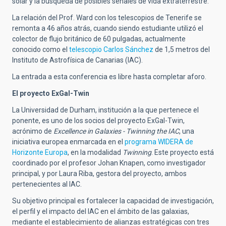
solar
y la búsqueda de posibles señales de vida extraterrestre.
La relación del Prof. Ward con los telescopios de Tenerife se
remonta a 46 años atrás, cuando siendo estudiante utilizó el
colector de flujo británico de 60 pulgadas, actualmente
conocido como el
telescopio Carlos Sánchez
de 1,5 metros del
Instituto de Astrofísica de Canarias (IAC).
La entrada a esta conferencia es libre hasta completar aforo.
El
proyecto ExGal-Twin
La Universidad de Durham, institución a la que pertenece el
ponente, es uno de los socios del proyecto ExGal-Twin,
acrónimo de
Excellence in Galaxies - Twinning the IAC
, una
iniciativa europea enmarcada en el
programa WIDERA de
Horizonte Europa
, en la modalidad
Twinning
. Este proyecto está
coordinado por el profesor Johan Knapen, como investigador
principal, y por Laura Riba, gestora del proyecto, ambos
pertenecientes al IAC.
Su objetivo principal es fortalecer la capacidad de investigación,
el perfil y el impacto del IAC en el ámbito de las galaxias,
mediante el establecimiento de alianzas estratégicas con tres