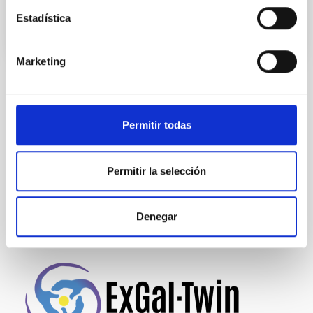
Estadística
Marketing
TIPO DE NOTICIA
NOTA DE PRENSA
Permitir todas
ÁMBITO
CHARLAS
Permitir la selección
Divulgación
Público general
Denegar
James Webb Space Telescope
JWST