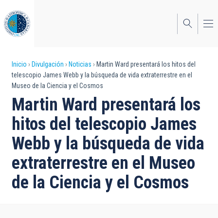
Pasar
al
contenido
principal
Sobrescribir
Inicio
Divulgación
Noticias
Martin Ward presentará los hitos del
telescopio James Webb y la búsqueda de vida extraterrestre en el
enlaces
Museo de la Ciencia y el Cosmos
de
Martin Ward presentará los
ayuda
hitos del telescopio James
a
Webb y la búsqueda de vida
la
extraterrestre en el Museo
navegación
de la Ciencia y el Cosmos