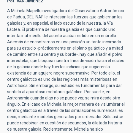
Por IVÁN JIMÉNEZ
A Michela Mapelli, investigadora del Observatorio Astronómico
de Padua, DEL INAF, le interesan las fuerzas que gobiernan las
galaxias y, en especial, el lado oscuro de la nuestra, la Vía
Láctea. El problema de nuestra galaxia es que cuando uno
intenta ir al meollo del asunto acaba metido en un enbrollo.
Además de encontrarnos en una posición un tanto incómoda
para su estudio -prácticamente en el plano galáctico y a mitad
de camino entre su centro y su borde-, hay que añadir el polvo
interestelar, que bloquea nuestra línea de visión hacia el núcleo
de la galaxia donde hay fuertes indicios que sugieren la
existencia de un agujero negro supermasivo. Por todo ello, el
centro galáctico es uno de las regiones más misteriosas en
Astrofísica. Sin embargo, su estudio es fundamental para dar
sentido al aparatoso mobiliario galáctico. Por suerte, en
Astronomía cuando algo no se puede ver, se mira desde otro
ángulo. En el caso de Michela, la mejor manera de vislumbrar el
centro galáctico es a través de las simulaciones númericas, es
decir, mediante modelos generados por ordenador. Sólo así se
puede rebobinar, en cuestión de segundos, la dilatada historia
de nuestra galaxia. Recientemente, Michela ha sido