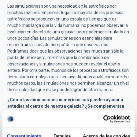
Las simulaciones son una necesidad en la astrofísica por
muchas razones. En primer lugar, la mayoría de los procesos
astrofísicos se producen en una escala de tiempo que es
mucho más larga que la vida humana: no podemos observar la
evolución en directo de una galaxia, pero podemos simularlo en
unos pocos días. Las simulaciones son esenciales para
reconstruir la 'línea de tiempo' de lo que observamos.
Podríamos decir que las observaciones nos muestran sólo la
punta de un iceberg, mientras que la combinación de
observaciones y simulaciones nos pueden revelar el objeto
entero. Por otra parte, muchos de los procesos astrofísicos son
demasiado complejos para ser investigados analíticamente. En
muchos casos, las simulaciones nos permiten alcanzar un nivel
de complejidad que no se puede lograr de otra manera.
¿Cómo las simulaciones numéricas nos pueden ayudar a
estudiar el centro de nuestra galaxia? ¿Se complementan
bien las actuales simulaciones con las recientes
observaciones del centro galáctico?
El centro galáctico es un ejemplo perfecto para mis dos
consideraciones. Hoy, observamos varios cientos de estrellas
Consentimiento
Detalles
Acerca de las cookies