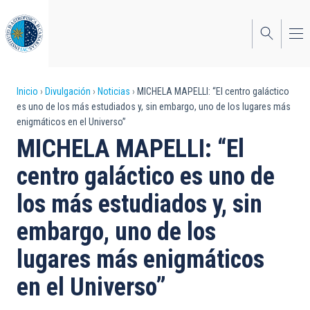
Pasar
al
contenido
principal
Sobrescribir
Inicio
Divulgación
Noticias
MICHELA MAPELLI: “El centro galáctico
es uno de los más estudiados y, sin embargo, uno de los lugares más
enlaces
enigmáticos en el Universo”
de
MICHELA MAPELLI: “El
ayuda
centro galáctico es uno de
a
los más estudiados y, sin
la
embargo, uno de los
navegación
lugares más enigmáticos
en el Universo”