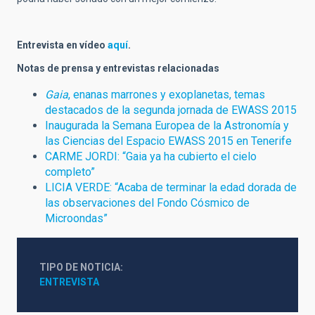
Entrevista en vídeo
aquí
.
Notas de prensa y entrevistas relacionadas
Gaia
, enanas marrones y exoplanetas, temas
destacados de la segunda jornada de EWASS 2015
Inaugurada la Semana Europea de la Astronomía y
las Ciencias del Espacio EWASS 2015 en Tenerife
CARME JORDI: “Gaia ya ha cubierto el cielo
completo”
LICIA VERDE: “Acaba de terminar la edad dorada de
las observaciones del Fondo Cósmico de
Microondas”
TIPO DE NOTICIA
ENTREVISTA