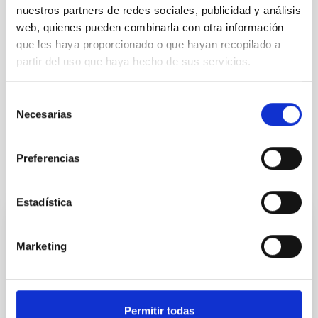
nuestros partners de redes sociales, publicidad y análisis
web, quienes pueden combinarla con otra información
TIPO DE NOTICIA
que les haya proporcionado o que hayan recopilado a
NOTA DE PRENSA
partir del uso que haya hecho de sus servicios.
Selección
Necesarias
Público general
Medios de comunicación
de
consentimiento
Preferencias
Otras noticias relacionadas
Estadística
NOTA DE PRENSA
Marketing
El IAC reúne a la colaboración internacional
CLUES para avanzar en el estudio del
Universo local
Permitir todas