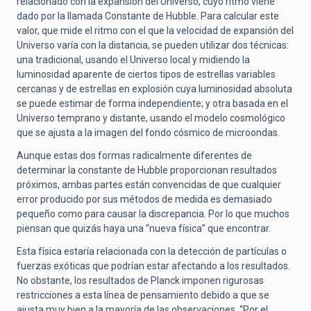
relacionado con la expansión del Universo, cuyo ritmo viene
dado por la llamada Constante de Hubble. Para calcular este
valor, que mide el ritmo con el que la velocidad de expansión del
Universo varía con la distancia, se pueden utilizar dos técnicas:
una tradicional, usando el Universo local y midiendo la
luminosidad aparente de ciertos tipos de estrellas variables
cercanas y de estrellas en explosión cuya luminosidad absoluta
se puede estimar de forma independiente; y otra basada en el
Universo temprano y distante, usando el modelo cosmológico
que se ajusta a la imagen del fondo cósmico de microondas.
Aunque estas dos formas radicalmente diferentes de
determinar la constante de Hubble proporcionan resultados
próximos, ambas partes están convencidas de que cualquier
error producido por sus métodos de medida es demasiado
pequeño como para causar la discrepancia. Por lo que muchos
piensan que quizás haya una “nueva física” que encontrar.
Esta física estaría relacionada con la detección de partículas o
fuerzas exóticas que podrían estar afectando a los resultados.
No obstante, los resultados de Planck imponen rigurosas
restricciones a esta línea de pensamiento debido a que se
ajusta muy bien a la mayoría de las observaciones. “Por el