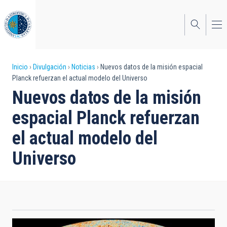
Pasar
al
contenido
principal
Sobrescribir
Inicio
Divulgación
Noticias
Nuevos datos de la misión espacial
Planck refuerzan el actual modelo del Universo
enlaces
Nuevos datos de la misión
de
espacial Planck refuerzan
ayuda
el actual modelo del
a
Universo
la
navegación