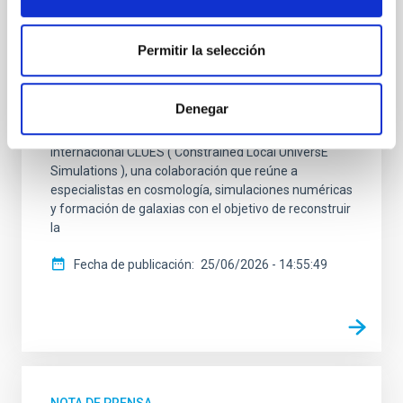
La sede del Instituto de Astrofísica de Canarias
acoge la reunión anual del proyecto CLUES, una
iniciativa que utiliza simulaciones cosmológicas
Permitir la selección
avanzadas para estudiar la formación y evolución de
las estructuras del Universo cercano. La sede del
Instituto de Astrofísica de Canarias (IAC), en La
Denegar
Laguna (Tenerife), acoge entre los días 22 y 26 de
junio la reunión científica anual del proyecto
internacional CLUES ( Constrained Local UniversE
Simulations ), una colaboración que reúne a
especialistas en cosmología, simulaciones numéricas
y formación de galaxias con el objetivo de reconstruir
la
Fecha de publicación
25/06/2026 - 14:55:49