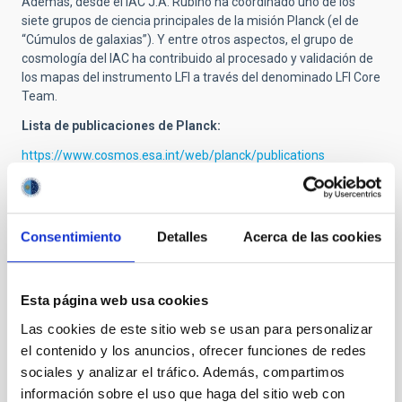
Además, desde el IAC J.A. Rubiño ha coordinado uno de los
siete grupos de ciencia principales de la misión Planck (el de
“Cúmulos de galaxias”). Y entre otros aspectos, el grupo de
cosmología del IAC ha contribuido al procesado y validación de
los mapas del instrumento LFI a través del denominado LFI Core
Team.
Lista de publicaciones de Planck:
https://www.cosmos.esa.int/web/planck/publications
Vídeo sobre el legado de Plank (ESA/Planck Collaboration)
Notas de prensa relacionadas:
Consentimiento
Detalles
Acerca de las cookies
La misión espacial Planck recibe el premio Gruber de
Cosmología
Contacto:
Esta página web usa cookies
José Alberto Rubiño Martín, investigador del IAC:
Las cookies de este sitio web se usan para personalizar
jalberto
[at]
iac.es
(jalberto[at]iac[dot]es)
el contenido y los anuncios, ofrecer funciones de redes
Beatriz Ruiz Granados, investigadora del IAC:
bearg
sociales y analizar el tráfico. Además, compartimos
[at]
iac.es
(bearg[at]iac[dot]es)
información sobre el uso que haga del sitio web con