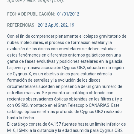
Spitzer / Nick Wright (CfA).
FECHA DE PUBLICACIÓN
01/01/2012
REFERENCIAS
2012 ApJS, 202, 19
Con el fin de comprender plenamente el colapso gravitatorio de
nubes moleculares, el proceso de formación estelar y la
evolución de los discos circumestelares se deben estudiar
estos fenómenos en diferentes entornos galácticos con una
gama de fases evolutivas y posiciones estelares en la galaxia.
La joven y masiva asociación Cygnus OB2, situada en la región
de Cygnus-X, es un objetivo único para estudiar cómo la
formación de estrellas y la evolución de los discos
circumestelares suceden en presencia de un gran número de
estrellas masivas. Se presenta un catálogo obtenido con
recientes observaciones ópticas obtenidas en los filtros r, i y z
con OSIRIS, montado en el Gran Telescopio CANARIAS. Este
catálogo óptico es el más profundo de Cygnus OB2 realizado
hasta la fecha.
El catálogo consta de 64.157 fuentes hasta un límite inferior de
M=0,15M☉ a la distancia y la edad asumida para Cygnus OB2.