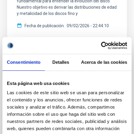
fundamental para entender la evolución del disco.
Nuestro objetivo es derivar las distribuciones de edad
y metalicidad de los discos fino y
Fecha de publicación
09/02/2026 - 22:44:10
Consentimiento
Detalles
Acerca de las cookies
RESULTADO DE INVESTIGACIÓN
Evolución sin bulbo y el auge de los discos
Esta página web usa cookies
(BEARD): I. Mecanismos físicos detrás de
Las cookies de este sitio web se usan para personalizar
la relación masa-tamaño en galaxias tipo
el contenido y los anuncios, ofrecer funciones de redes
Vía Láctea
sociales y analizar el tráfico. Además, compartimos
información sobre el uso que haga del sitio web con
En el marco del modelo cosmológico Lambda-CDM,
nuestros partners de redes sociales, publicidad y análisis
las galaxias crecen mediante la acreción gradual de
web, quienes pueden combinarla con otra información
material y a través de fusiones con otras galaxias.