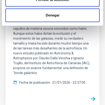
tamaño de las galaxias
En el modelo cosmológico estándar ( 𝜦 CDM), las
Denegar
galaxias son meramente las "puntas del iceberg"
visibles, residiendo dentro de masivos e invisibles
capullos de materia oscura conocidos como halos.
Aunque estos halos dictan la evolución y el
movimiento de las galaxias, medir su verdadero
tamaño y masa ha sido durante mucho tiempo una
de las tareas más desafiantes de la astrofísica. Un
nuevo estudio publicado en Astronomy &
Astrophysics por Claudio Dalla Vecchia e Ignacio
Trujillo, del Instituto de Astrofísica de Canarias (IAC),
propone un avance fundamental: una definición de
"borde galáctico
Fecha de publicación
21/01/2026 - 22:37:00