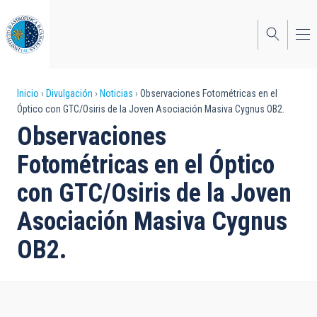
Pasar
al
contenido
principal
Sobrescribir
Inicio
Divulgación
Noticias
Observaciones Fotométricas en el
Óptico con GTC/Osiris de la Joven Asociación Masiva Cygnus OB2.
enlaces
Observaciones
de
Fotométricas en el Óptico
ayuda
con GTC/Osiris de la Joven
a
Asociación Masiva Cygnus
la
navegación
OB2.