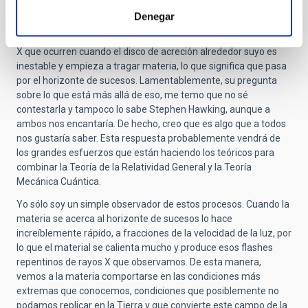
preguntas a las mayores escalas.
Denegar
Al encontrar agujeros negros, estamos observando procesos
muy energéticos, detectados a través de explosiones de rayos
X que ocurren cuando el disco de acreción alrededor suyo es
inestable y empieza a tragar materia, lo que significa que pasa
por el horizonte de sucesos. Lamentablemente, su pregunta
sobre lo que está más allá de eso, me temo que no sé
contestarla y tampoco lo sabe Stephen Hawking, aunque a
ambos nos encantaría. De hecho, creo que es algo que a todos
nos gustaría saber. Esta respuesta probablemente vendrá de
los grandes esfuerzos que están haciendo los teóricos para
combinar la Teoría de la Relatividad General y la Teoría
Mecánica Cuántica.
Yo sólo soy un simple observador de estos procesos. Cuando la
materia se acerca al horizonte de sucesos lo hace
increíblemente rápido, a fracciones de la velocidad de la luz, por
lo que el material se calienta mucho y produce esos flashes
repentinos de rayos X que observamos. De esta manera,
vemos a la materia comportarse en las condiciones más
extremas que conocemos, condiciones que posiblemente
no
podamos replicar en la Tierra y que convierte este campo de la