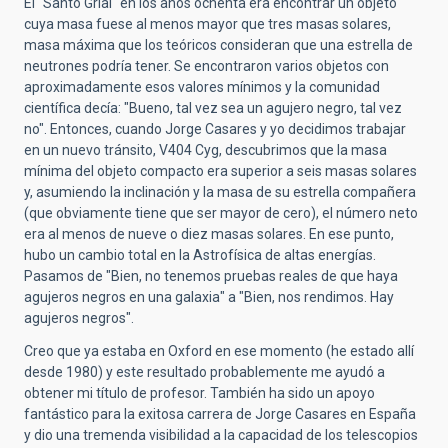
El "Santo Grial" en los años ochenta era encontrar un objeto
cuya masa fuese al menos mayor que tres masas solares,
masa máxima que los teóricos consideran que una estrella de
neutrones podría tener. Se encontraron varios objetos con
aproximadamente esos valores mínimos y la comunidad
científica decía: "Bueno, tal vez sea un agujero negro, tal vez
no". Entonces, cuando Jorge Casares y yo decidimos trabajar
en un nuevo tránsito, V404 Cyg, descubrimos que la masa
mínima del objeto compacto era superior a seis masas solares
y, asumiendo la inclinación y la masa de su estrella compañera
(que obviamente tiene que ser mayor de cero), el número neto
era al menos de nueve o diez masas solares. En ese punto,
hubo un cambio total en la Astrofísica de altas energías.
Pasamos de "Bien, no tenemos pruebas reales de que haya
agujeros negros en una galaxia" a "Bien, nos rendimos. Hay
agujeros negros".
Creo que ya estaba en Oxford en ese momento (he estado allí
desde 1980) y este resultado probablemente me ayudó a
obtener mi título de profesor. También ha sido un apoyo
fantástico para la exitosa carrera de Jorge Casares en España
y dio una tremenda visibilidad a la capacidad de los telescopios