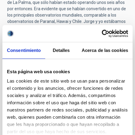
de La Palma, que sólo habían estado operando unos seis años
por entonces. Era evidente que se habían convertido en uno de
los principales observatorios mundiales, comparable a los
observatorios de Paranal, Hawai y Chile. Jorge y yo estábamos
encantados de haber conseguido ese hallazgo y creo que fue
un empujón para el Observatorio del Roque de los Muchachos y
para todo el IAC.
Consentimiento
Detalles
Acerca de las cookies
P: ¿Por qué son tan fascinantes este tipo de objetos?
¿Sabremos alguna vez lo que sucede dentro de ellos, qué
procesos tienen lugar?
Esta página web usa cookies
R:
Esta es una pregunta clásica. Los agujeros negros son
interesantes porque su funcionamiento se reduce a las leyes
Las cookies de este sitio web se usan para personalizar
fundamentales de la Física. Cuando encontramos suficientes y
el contenido y los anuncios, ofrecer funciones de redes
medimos sus masas, esperamos tener una distribución de las
sociales y analizar el tráfico. Además, compartimos
mismas. Después de 50 años, conocemos alrededor de unas 20
información sobre el uso que haga del sitio web con
o 30 estrellas de neutrones, cuyas masas han sido medidas con
nuestros partners de redes sociales, publicidad y análisis
precisión. Hasta ahora, sólo hay un par con dos o poco más de
web, quienes pueden combinarla con otra información
dos masas solares y son muy interesantes porque es
realmente difícil que lleguen a ser tan masivas. Sin embargo, si
que les haya proporcionado o que hayan recopilado a
el agujero negro menos masivo conocido tiene unas cinco
partir del uso que haya hecho de sus servicios.