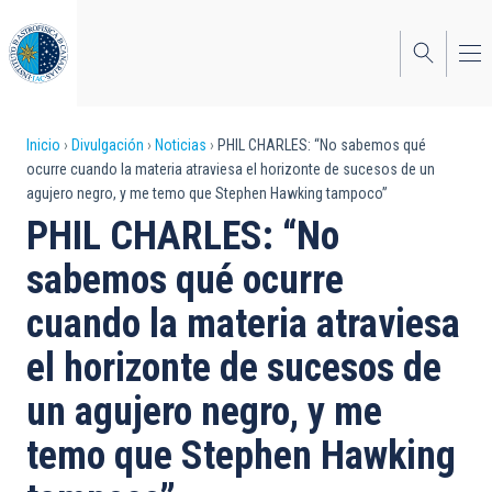
Pasar
al
contenido
principal
Sobrescribir
Inicio
Divulgación
Noticias
PHIL CHARLES: “No sabemos qué
ocurre cuando la materia atraviesa el horizonte de sucesos de un
enlaces
agujero negro, y me temo que Stephen Hawking tampoco”
de
PHIL CHARLES: “No
ayuda
sabemos qué ocurre
a
cuando la materia atraviesa
la
el horizonte de sucesos de
navegación
un agujero negro, y me
temo que Stephen Hawking