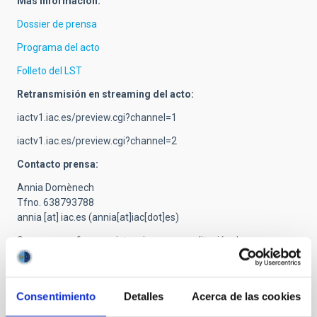
Más información:
Dossier de prensa
Programa del acto
Folleto del LST
Retransmisión en streaming del acto:
iactv1.iac.es/preview.cgi?channel=1
iactv1.iac.es/preview.cgi?channel=2
Contacto prensa:
Annia Domènech
Tfno. 638793788
annia
[at]
iac.es
(annia[at]iac[dot]es)
Se ruega confirmar asistencia para acreditación de prensa.
TIPO DE NOTICIA
Consentimiento
Detalles
Acerca de las cookies
NOTA DE PRENSA