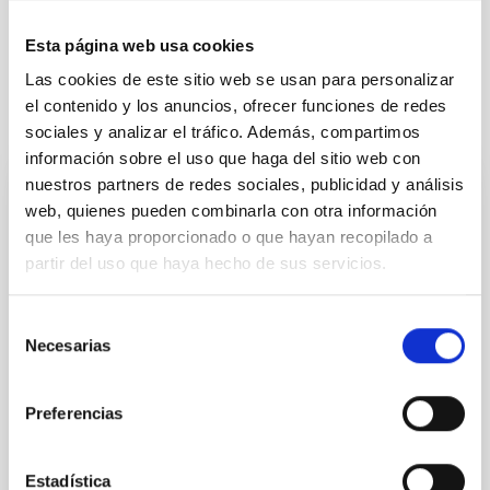
Esta página web usa cookies
Las cookies de este sitio web se usan para personalizar
el contenido y los anuncios, ofrecer funciones de redes
Otras noticias relacionadas
sociales y analizar el tráfico. Además, compartimos
información sobre el uso que haga del sitio web con
nuestros partners de redes sociales, publicidad y análisis
NOTA DE PRENSA
web, quienes pueden combinarla con otra información
que les haya proporcionado o que hayan recopilado a
El IAC impulsa su tecnología espacial en el
partir del uso que haya hecho de sus servicios.
foro internacional SSSIF 2026
El equipo de IACTEC Espacio, el departamento del
Selección
Instituto de Astrofísica de Canarias (IAC) dedicado al
Necesarias
de
desarrollo de tecnología espacial para pequeños
consentimiento
satélites, participa esta semana en el Small Satellites
& Services International Forum (SSSIF) 2026,
Preferencias
celebrado del 17 al 19 de febrero en Málaga. En esta
séptima edición, el foro internacional se consolida
como uno de los principales puntos de encuentro
Estadística