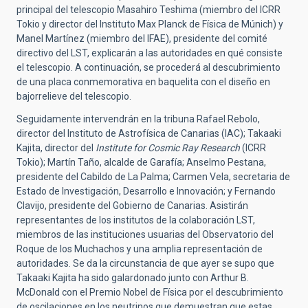
principal del telescopio Masahiro Teshima (miembro del ICRR
Tokio y director del Instituto Max Planck de Física de Múnich) y
Manel Martínez (miembro del IFAE), presidente del comité
directivo del LST, explicarán a las autoridades en qué consiste
el telescopio. A continuación, se procederá al descubrimiento
de una placa conmemorativa en baquelita con el diseño en
bajorrelieve del telescopio.
Seguidamente intervendrán en la tribuna Rafael Rebolo,
director del Instituto de Astrofísica de Canarias (IAC); Takaaki
Kajita, director del
Institute for Cosmic Ray Research
(ICRR
Tokio); Martín Taño, alcalde de Garafía; Anselmo Pestana,
presidente del Cabildo de La Palma; Carmen Vela, secretaria de
Estado de Investigación, Desarrollo e Innovación; y Fernando
Clavijo, presidente del Gobierno de Canarias. Asistirán
representantes de los institutos de la colaboración LST,
miembros de las instituciones usuarias del Observatorio del
Roque de los Muchachos y una amplia representación de
autoridades. Se da la circunstancia de que ayer se supo que
Takaaki Kajita ha sido galardonado junto con Arthur B.
McDonald con el Premio Nobel de Física por el descubrimiento
de oscilaciones en los neutrinos que demuestran que estas