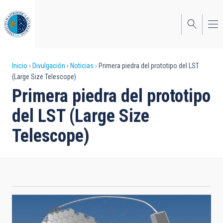
Pasar
al
contenido
principal
Sobrescribir
Inicio
Divulgación
Noticias
Primera piedra del prototipo del LST
(Large Size Telescope)
enlaces
Primera piedra del prototipo
de
del LST (Large Size
ayuda
Telescope)
a
la
navegación