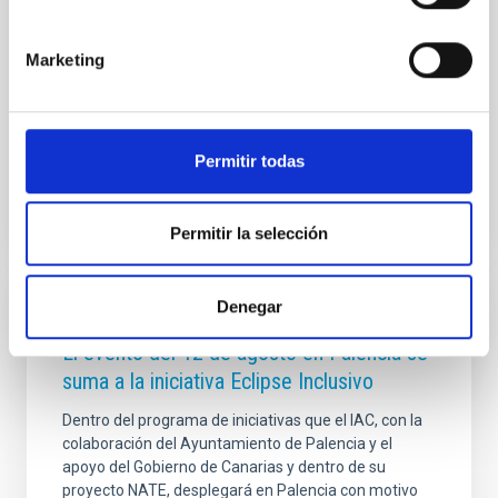
para el sector de los pequeños satélites, bajo el lema
“Secure Communications & Other Dual
Technologies”. IACTEC Espacio asiste como
Marketing
expositor con stand propio, donde presenta sus
principales
Fecha de publicación
19/02/2026 - 09:57:50
Permitir todas
Permitir la selección
Denegar
NOTA DE PRENSA
El evento del 12 de agosto en Palencia se
suma a la iniciativa Eclipse Inclusivo
Dentro del programa de iniciativas que el IAC, con la
colaboración del Ayuntamiento de Palencia y el
apoyo del Gobierno de Canarias y dentro de su
proyecto NATE, desplegará en Palencia con motivo