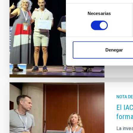
El reco
Selección
astróno
Necesarias
de
del Obse
consentimiento
de Cola
Astronó
Fech
Denegar
NOTA D
El IA
forma
La inves