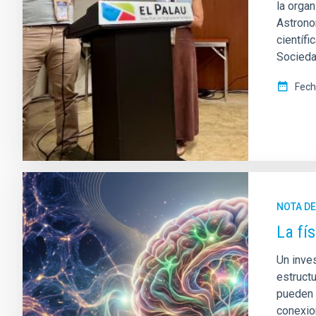
la orga
Astrono
científi
Socieda
Fech
NOTA D
La fí
Un inve
estruct
pueden 
conexio