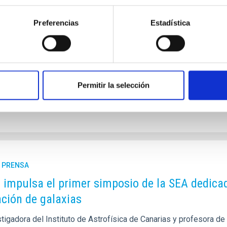
nocimiento, concedido por la Sociedad Española de Astronomía, d
mo aficionado en un proyecto internacional para el seguimiento 
Preferencias
Estadística
rvatorio del Teide. El Instituto de Astrofísica de Canarias (IAC
boración ProAm en Astrofísica por su participación en el proyect
mica de Sabadell , dedicado al seguimiento de tránsitos de exo
a de publicación
27/07/2026 - 11:17:43
Permitir la selección
E PRENSA
C impulsa el primer simposio de la SEA dedica
ción de galaxias
tigadora del Instituto de Astrofísica de Canarias y profesora de