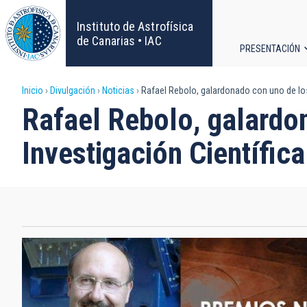
Pasar
al
Instituto de Astrofísica
contenido
de Canarias • IAC
PRESENTACIÓN
principal
Navega
Sobrescribir
Inicio
Divulgación
Noticias
Rafael Rebolo, galardonado con uno de los
principa
Rafael Rebolo, galardo
enlaces
Investigación Científica
de
ayuda
a
la
navegación