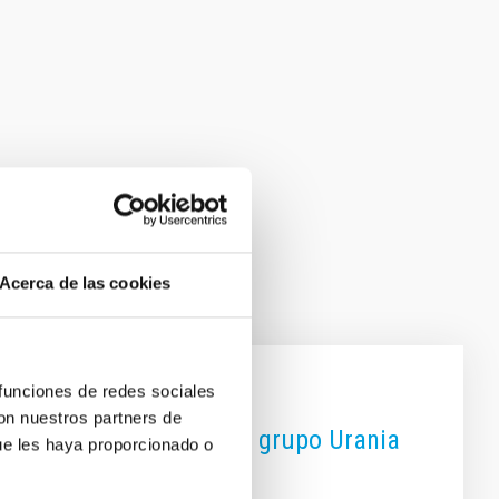
Acerca de las cookies
 funciones de redes sociales
con nuestros partners de
aboración ProAm junto al grupo Urania
ue les haya proporcionado o