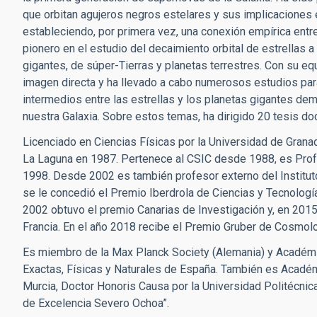
que orbitan agujeros negros estelares y sus implicaciones 
estableciendo, por primera vez, una conexión empírica ent
pionero en el estudio del decaimiento orbital de estrellas 
gigantes, de súper-Tierras y planetas terrestres. Con su 
imagen directa y ha llevado a cabo numerosos estudios pa
intermedios entre las estrellas y los planetas gigantes d
nuestra Galaxia. Sobre estos temas, ha dirigido 20 tesis d
Licenciado en Ciencias Físicas por la Universidad de Grana
La Laguna en 1987. Pertenece al CSIC desde 1988, es Prof
1998. Desde 2002 es también profesor externo del Institu
se le concedió el Premio Iberdrola de Ciencias y Tecnología 
2002 obtuvo el premio Canarias de Investigación y, en 201
Francia. En el año 2018 recibe el Premio Gruber de Cosmol
Es miembro de la Max Planck Society (Alemania) y Académi
Exactas, Físicas y Naturales de España. También es Acadé
Murcia, Doctor Honoris Causa por la Universidad Politécnica
de Excelencia Severo Ochoa”.