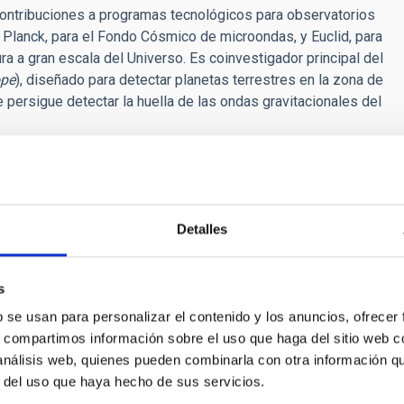
ontribuciones a programas tecnológicos para observatorios
 Planck, para el Fondo Cósmico de microondas, y Euclid, para
ura a gran escala del Universo. Es coinvestigador principal del
ope
), diseñado para detectar planetas terrestres en la zona de
e persigue detectar la huella de las ondas gravitacionales del
 Universidades:
Rafael Rebolo, Ramón López de Mántaras,
ios Nacionales de Investigación
Detalles
s
b se usan para personalizar el contenido y los anuncios, ofrecer
E PRENSA
s, compartimos información sobre el uso que haga del sitio web 
C recibe el IV Premio Javier Gorosabel de Col
 análisis web, quienes pueden combinarla con otra información q
u apoyo al estudio de exoplanetas
r del uso que haya hecho de sus servicios.