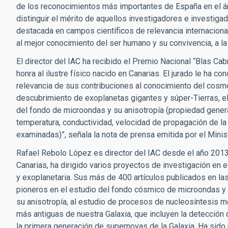
de los reconocimientos más importantes de España en el ámb
distinguir el mérito de aquellos investigadores e investiga
destacada en campos científicos de relevancia internaciona
al mejor conocimiento del ser humano y su convivencia, a la
El director del IAC ha recibido el Premio Nacional “Blas Cabr
honra al ilustre físico nacido en Canarias. El jurado le ha c
relevancia de sus contribuciones al conocimiento del cosmo
descubrimiento de exoplanetas gigantes y súper-Tierras, el
del fondo de microondas y su anisotropía (propiedad genera
temperatura, conductividad, velocidad de propagación de la l
examinadas)”, señala la nota de prensa emitida por el Minis
Rafael Rebolo López es director del IAC desde el año 2013. A
Canarias, ha dirigido varios proyectos de investigación en e
y exoplanetaria. Sus más de 400 artículos publicados en la
pioneros en el estudio del fondo cósmico de microondas y
su anisotropía, al estudio de procesos de nucleosíntesis 
más antiguas de nuestra Galaxia, que incluyen la detección 
la primera generación de supernovas de la Galaxia. Ha sido