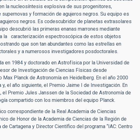
en la nucleosíntesis explosiva de sus progenitores,
re supernovas y formación de agujeros negros. Su equipo es
a agujeros negros. Es codescubridor de planetas extrasolares
equipo descubrió las primeras enanas marrones mediante
ra la caracterización espectroscópica de estos objetos
emostrando que son tan abundantes como las estrellas en
octorales y a numerosos investigadores posdoctorales.
da en 1984 y doctorado en Astrofísica por la Universidad de
esor de Investigación de Ciencias Físicas desde
to Max Planck de Astronomía en Heidelberg. En el año 2000
y, el año siguiente, el Premio Jaime I de Investigación. En
5, el Premio Jules Janssen de la Sociedad de Astronomía de
ogía compartido con los miembros del equipo Planck.
co correspondiente de la Real Academia de Ciencias
mico de Honor de la Academia de Ciencias de la Región de
 de Cartagena y Director Científico del programa “IAC: Centro