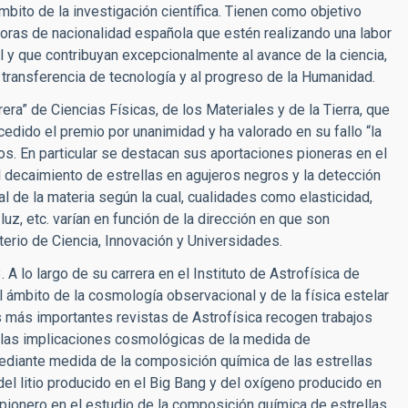
ito de la investigación científica. Tienen como objetivo
doras de nacionalidad española que estén realizando una labor
l y que contribuyan excepcionalmente al avance de la ciencia,
 transferencia de tecnología y al progreso de la Humanidad.
era” de Ciencias Físicas, de los Materiales y de la Tierra, que
oncedido el premio por unanimidad y ha valorado en su fallo “la
s. En particular se destacan sus aportaciones pioneras en el
 decaimiento de estrellas en agujeros negros y la detección
l de la materia según la cual, cualidades como elasticidad,
uz, etc. varían en función de la dirección en que son
terio de Ciencia, Innovación y Universidades.
 lo largo de su carrera en el Instituto de Astrofísica de
l ámbito de la cosmología observacional y de la física estelar
s más importantes revistas de Astrofísica recogen trabajos
 las implicaciones cosmológicas de la medida de
mediante medida de la composición química de las estrellas
del litio producido en el Big Bang y del oxígeno producido en
 pionero en el estudio de la composición química de estrellas