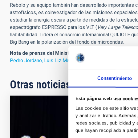
Rebolo y su equipo también han desarrollado importantes c
astrofísicos, es coinvestigador de las misiones espaciales
estudiar la energía oscura a partir de medidas de la estruct
espectrógrafo ESPRESSO para los VLT (
Very Large Telesc
habitabilidad. Lidera el consorcio internacional QUIJOTE qu
Big Bang en la polarización del fondo de microondas.
Nota de prensa del Ministerio de Ciencia, Innovación y
Pedro Jordano, Luis Liz Marzán y Pablo Artal, nuevos Prem
Consentimiento
Otras noticias relacionadas
Esta página web usa cookie
Las cookies de este sitio we
NOTA D
y analizar el tráfico. Ademá
El IA
redes sociales, publicidad y
por s
que hayan recopilado a parti