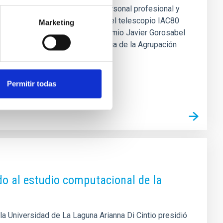
estaca la colaboración entre personal profesional y
de tránsitos de exoplanetas con el telescopio IAC80
Marketing
) ha sido reconocido con el IV Premio Javier Gorosabel
o desarrollado por el grupo Urania de la Agrupación
planetas mediante el telescopio
Permitir todas
do al estudio computacional de la
 la Universidad de La Laguna Arianna Di Cintio presidió