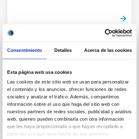
NOTA DE PRENSA
Consentimiento
Detalles
Acerca de las cookies
Un telescopio centenario que participó en
el eclipse de 1905 vuelve a observar el
Sol en Palencia gracias al IAC y al proyecto
Esta página web usa cookies
NATE
Las cookies de este sitio web se usan para personalizar
el contenido y los anuncios, ofrecer funciones de redes
Más de un siglo después de haber permanecido
sociales y analizar el tráfico. Además, compartimos
olvidado en el desván de un monasterio, un
telescopio histórico del siglo XIX vuelve a apuntar
información sobre el uso que haga del sitio web con
hacia el firmamento para captar un eclipse total de
nuestros partners de redes sociales, publicidad y análisis
Sol. El instrumento, un refractor del reputado
web, quienes pueden combinarla con otra información
fabricante Breton Frères, Paris que formó parte del
que les haya proporcionado o que hayan recopilado a
equipamiento científico desplegado en Palencia
partir del uso que haya hecho de sus servicios.
durante el histórico eclipse solar total de 1905. Ahora,