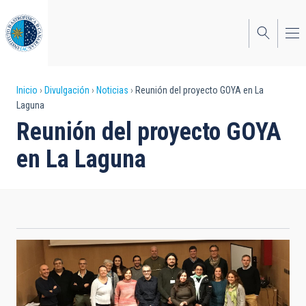
Pasar
al
contenido
principal
Sobrescribir
Inicio
Divulgación
Noticias
Reunión del proyecto GOYA en La
Laguna
enlaces
Reunión del proyecto GOYA
de
en La Laguna
ayuda
a
la
navegación