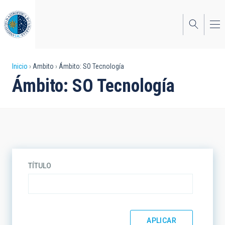
Pasar
al
contenido
principal
Sobrescribir
Inicio
Ambito
Ámbito: SO Tecnología
Ámbito: SO Tecnología
enlaces
de
ayuda
a
la
TÍTULO
navegación