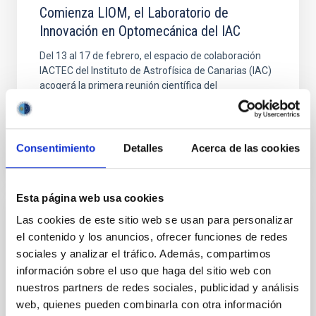
Comienza LIOM, el Laboratorio de
Innovación en Optomecánica del IAC
Del 13 al 17 de febrero, el espacio de colaboración
IACTEC del Instituto de Astrofísica de Canarias (IAC)
acogerá la primera reunión científica del
Laboratorio...
Consentimiento
Detalles
Acerca de las cookies
Esta página web usa cookies
Las cookies de este sitio web se usan para personalizar
PROYECTO
el contenido y los anuncios, ofrecer funciones de redes
Comunicaciones ópticas en espacio libre
sociales y analizar el tráfico. Además, compartimos
FSOC
información sobre el uso que haga del sitio web con
nuestros partners de redes sociales, publicidad y análisis
Bienvenidos al Grupo de Comunicaciones Ópticas en
web, quienes pueden combinarla con otra información
Espacio Libre del IAC En el Instituto de Astrofísica de