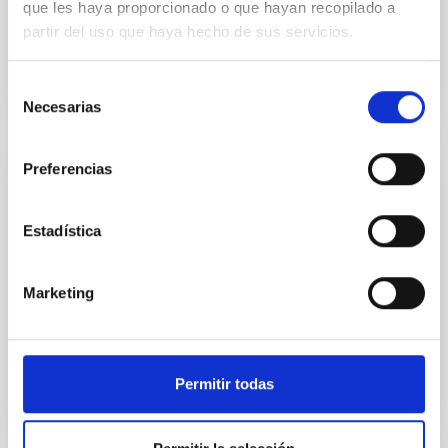
que les haya proporcionado o que hayan recopilado a
Canarias (IAC), nuestro grupo de Comunicaciones...
partir del uso que haya hecho de sus servicios.
Selección
Necesarias
de
consentimiento
Preferencias
NOTICIA
Cuatro años con SONG
Estadística
El IAC organiza un congreso en Tenerife sobre los
primeros cuatro años de Ciencia con el telescopio
Marketing
Hertzsprung SONG, el primero de la red
internacional...
Permitir todas