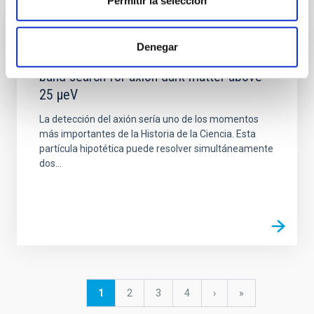
Permitir la selección
PROYECTO
Denegar
DALI(PoP). Pioneering the tunable broad
band search for axion dark matter above
25 μeV
La detección del axión sería uno de los momentos
más importantes de la Historia de la Ciencia. Esta
partícula hipotética puede resolver simultáneamente
dos...
Paginación
Página
1
Página
2
Página
3
Página
4
Siguiente
›
última
»
actual
página
página