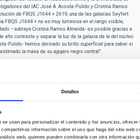
estigadores del IAC José A. Acosta-Pulido y Cristina Ramos
esolución de FBQS J1644 + 2619, una de las galaxias Seyfert
ia FBQS J1644 + no es muy luminosa en el rango visible,
ltado –subraya Cristina Ramos Almeida- es posible gracias a
alto contraste y separar la luz de la galaxia de la del núcleo
sta-Pulido- hemos derivado su brillo superficial para saber si
 estimado la masa de su agujero negro central”.
na de uno de estos núcleos galácticos activos de tipo NLSy1
del agujero negro central es de unos 200 millones de masas
ra blázares", apunta Filippo D'Ammando.
a de la naturaleza de los chorros relativistas en los AGN,
Detalles
bservaciones de las galaxias donde se encuentran. "No se
da desarrollarse en una galaxia elíptica y no en una espiral,
." Esta peculiaridad parece ser fundamental para la formación
s
ra los rayos gamma que vemos con Fermi", concluye Filippo
b se usan para personalizar el contenido y los anuncios, ofrecer
s, compartimos información sobre el uso que haga del sitio web 
 análisis web, quienes pueden combinarla con otra información q
 narrow-line Seyfert 1 galaxy FBQS J1644+2619
”, por F.