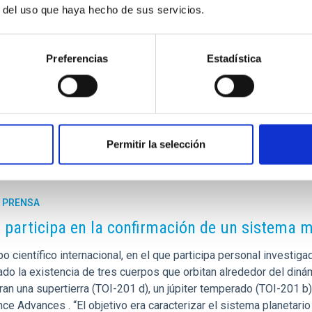
r del uso que haya hecho de sus servicios.
Preferencias
Estadística
093/mnrasl/slx042
Permitir la selección
E PRENSA
C participa en la confirmación de un sistema 
o científico internacional, en el que participa personal investigad
ado la existencia de tres cuerpos que orbitan alrededor del diná
an una supertierra (TOI-201 d), un júpiter temperado (TOI-201 b)
nce Advances . “El objetivo era caracterizar el sistema planetar