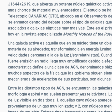
J1644+2619, que alberga un potente núcleo galáctico activ
unos chorros de material muy energéticos. El estudio se ha 
Telescopio CANARIAS (GTC), ubicado en el Observatorio de
se enmarca dentro del debate sobre el tipo de galaxias q
asociados a galaxias elípticas muy masivas. Este es el prim
hoy en la revista especializada
Monthly Notices of the Roya
Una galaxia activa es aquella que en su núcleo tiene un obj
materia de su alrededor, transformándola en energía lumin
velocidades cercanas a la de la luz (
jets
relativistas). Cuand
fuerte emisión en radio llega muy amplificada debido a efecto
característica define a una clase de AGN, denominados blá
muchos aspectos de la física que los gobierna siguen siend
mecanismos de aceleración de sus partículas, son algunas d
Entre los distintos tipos de AGN, se encuentran las galaxia
morfología espiral y no suelen presentar
jets
relativistas. L
de luz visible en dos tipos: 1, aquellas cuyo núcleo apare
provenientes de un gas muy ionizado; y 2, con núcleos me