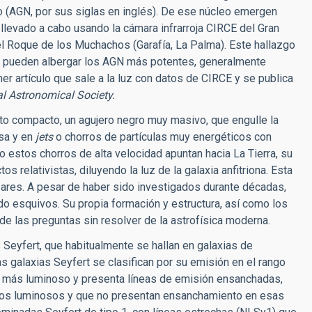
o (AGN, por sus siglas en inglés). De ese núcleo emergen
llevado a cabo usando la cámara infrarroja CIRCE del Gran
l Roque de los Muchachos (Garafía, La Palma). Este hallazgo
ue pueden albergar los AGN más potentes, generalmente
er artículo que sale a la luz con datos de CIRCE y se publica
l Astronomical Society.
eto compacto, un agujero negro muy masivo, que engulle la
osa y en
jets
o chorros de partículas muy energéticos con
o estos chorros de alta velocidad apuntan hacia La Tierra, su
s relativistas, diluyendo la luz de la galaxia anfitriona. Esta
zares. A pesar de haber sido investigados durante décadas,
o esquivos. Su propia formación y estructura, así como los
e las preguntas sin resolver de la astrofísica moderna.
s Seyfert, que habitualmente se hallan en galaxias de
as galaxias Seyfert se clasifican por su emisión en el rango
ce más luminoso y presenta líneas de emisión ensanchadas,
nos luminosos y que no presentan ensanchamiento en esas