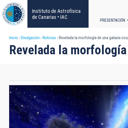
Pasar
al
Instituto de Astrofísica
contenido
de Canarias • IAC
PRESENTACIÓN
principal
Navega
Sobrescribir
Inicio
Divulgación
Noticias
Revelada la morfología de una galaxia ocult
principa
Revelada la morfología 
enlaces
de
ayuda
a
la
navegación