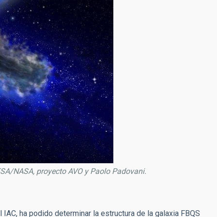
o: ESA/NASA, proyecto AVO y Paolo Padovani.
el IAC, ha podido determinar la estructura de la galaxia FBQS