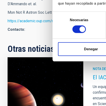
que hayan recopilado a parti
D’Ammando et. al.
Mon Not R Astron Soc Lett slx042
Selección
Necesarias
de
https://academic.oup.com/mnrasl/article-lookup/doi/10.1
consentimiento
Contacto:
Otras noticias relacionadas
Denegar
NOTA D
El IA
Un equip
confirm
encuentr
en Scie