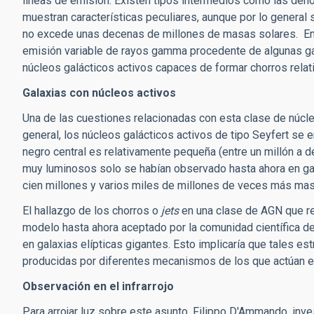
líneas de emisión. Existen tipos intermedios como las den
muestran características peculiares, aunque por lo general 
no excede unas decenas de millones de masas solares. En l
emisión variable de rayos gamma procedente de algunas gal
núcleos galácticos activos capaces de formar chorros rela
Galaxias con núcleos activos
Una de las cuestiones relacionadas con esta clase de núcleos
general, los núcleos galácticos activos de tipo Seyfert se 
negro central es relativamente pequeña (entre un millón a
muy luminosos solo se habían observado hasta ahora en gal
cien millones y varios miles de millones de veces más mas
El hallazgo de los chorros o
jets
en una clase de AGN que re
modelo hasta ahora aceptado por la comunidad científica d
en galaxias elípticas gigantes. Esto implicaría que tales es
producidas por diferentes mecanismos de los que actúan en
Observación en el infrarrojo
Para arrojar luz sobre este asunto, Filippo D'Ammando, inve