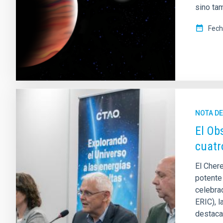
sino ta
Fech
NOTA D
El Ob
cuatr
El Cher
potente
celebra
ERIC), l
destaca