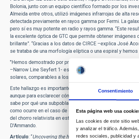
Bolonia, junto con un equipo científico formado por los inv
Almeida entre otros, utilizó imágenes infrarrojas de alta r
detectada previamente en rayos gamma por Fermi. La galax
pero sí es muy potente en radio y rayos gamma. “Este resu
la excelente óptica de GTC que permite obtener imágenes de 
brillante”. “Gracias a los datos de CIRCE –explica José Aco
se trataba de una morfología elíptica o una espiral y hemos
"Hemos demostrado por primera vez que la galaxia anfitrio
–Narrow Line Seyfert 1- es una galaxia elíptica y la masa 
solares, comparables a los que generalmente se estiman pa
Este hallazgo es importante para confirmar las teorías acerc
Consentimiento
aunque para esclarecer cómo se forman se necesitan más o
sabe por qué una subpoblación de galaxias de tipo NLSy1 pue
como ocurre en el caso de otras fuentes de núcleos activos
Esta página web usa cookie
del chorro relativista en estos objetos y, por lo tanto, pa
Las cookies de este sitio we
D'Ammando.
y analizar el tráfico. Ademá
redes sociales, publicidad y
Artículo
: “
Uncovering the host galaxy of the
γ-ray emitting