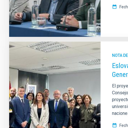
Fech
NOTA D
Eslov
Gener
El proy
Consejo
proyecto
univers
nacione
Fech