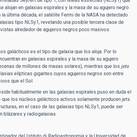
ominadas Seyfert de tipo 1, con líneas estrechas (NLSy1) que
se alojan en galaxias espirales y la masa de su agujero negro
a última década, el satélite Fermi de la NASA ha detectado
axias tipo NLSy1, revelando una posible tercera clase de
tivistas alrededor de agujeros negros poco masivos.
 galácticos es el tipo de galaxia que los aloja. Por lo
encuentran en galaxias espirales y la masa de su agujero
 decenas de millones de masas solares), mientras que los
jets
axias elípticas gigantes cuyos agujeros negros son entre
ivos que el Sol.
side habitualmente en las galaxias espirales puso en duda el
e que los núcleos galácticos activos solamente producen jets
tructuras, en el caso de las galaxias tipo NLSy1, puede ser
 blázares y radiogalaxias.
stigador del Istituto di Radioastronomia y la Universidad de