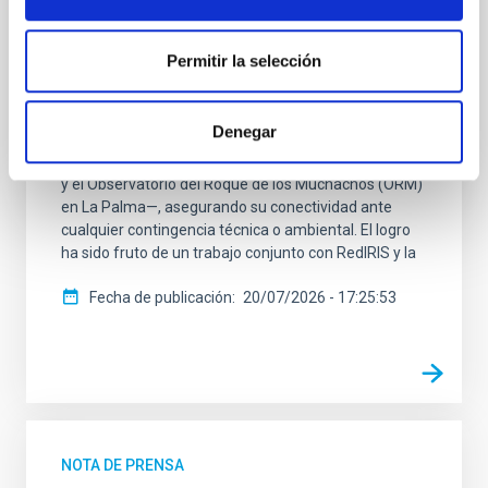
El Instituto de Astrofísica de Canarias (IAC) ha
culminado con éxito un hito tecnológico de gran
trascendencia: el proyecto de “Redundancia de la
Permitir la selección
Red Óptica Marítima y Terrestre RedIRIS Tenerife –
La Palma”. Esta nueva y robusta red de
comunicaciones ópticas garantiza la continuidad de
Denegar
las autopistas de datos de los Observatorios de
Canarias —el Observatorio del Teide (OT) en Tenerife
y el Observatorio del Roque de los Muchachos (ORM)
en La Palma—, asegurando su conectividad ante
cualquier contingencia técnica o ambiental. El logro
ha sido fruto de un trabajo conjunto con RedIRIS y la
Fecha de publicación
20/07/2026 - 17:25:53
NOTA DE PRENSA