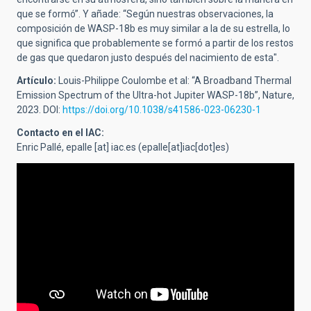
que se formó”. Y añade: “Según nuestras observaciones, la
composición de WASP-18b es muy similar a la de su estrella, lo
que significa que probablemente se formó a partir de los restos
de gas que quedaron justo después del nacimiento de esta".
Artículo:
Louis-Philippe Coulombe et al: “A Broadband Thermal
Emission Spectrum of the Ultra-hot Jupiter WASP-18b”, Nature,
2023. DOI:
https://doi.org/10.1038/s41586-023-06230-1
Contacto en el IAC:
Enric Pallé,
epalle
[at]
iac.es
(epalle[at]iac[dot]es)