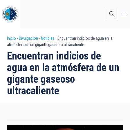
Pasar
al
contenido
principal
Sobrescribir
Inicio
Divulgación
Noticias
Encuentran indicios de agua en la
atmósfera de un gigante gaseoso ultracaliente
enlaces
Encuentran indicios de
de
agua en la atmósfera de un
ayuda
gigante gaseoso
a
ultracaliente
la
navegación