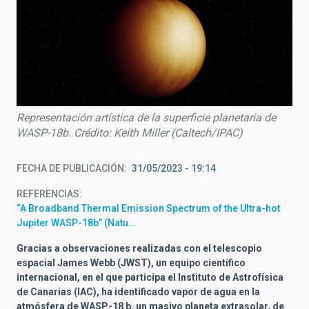
Representación artística de la superficie planetaria de
WASP-18b. Crédito: Keith Miller (Caltech/IPAC)
FECHA DE PUBLICACIÓN
31/05/2023 - 19:14
REFERENCIAS
“A Broadband Thermal Emission Spectrum of the Ultra-hot
Jupiter WASP-18b” (Natu…
Gracias a observaciones realizadas con el telescopio
espacial James Webb (JWST), un equipo científico
internacional, en el que participa el Instituto de Astrofísica
de Canarias (IAC), ha identificado vapor de agua en la
atmósfera de WASP-18 b, un masivo planeta extrasolar, de