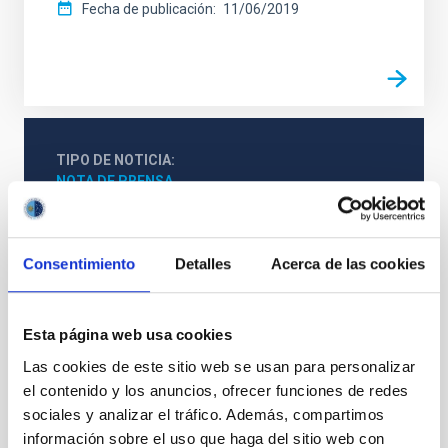
Fecha de publicación
11/06/2019
TIPO DE NOTICIA
NOTA DE PRENSA
ÁMBITO
CIENCIA Y TECNOLOGÍA
SEVERO OCHOA
Consentimiento
Detalles
Acerca de las cookies
SO INVESTIGACIÓN
Esta página web usa cookies
Astrofísica
Medios de comunicación
Las cookies de este sitio web se usan para personalizar
Sistema Solar y Sistemas Planetarios (SEYSS)
el contenido y los anuncios, ofrecer funciones de redes
sociales y analizar el tráfico. Además, compartimos
Júpiteres calientes
Vapor de agua
Exoplanetas
información sobre el uso que haga del sitio web con
Gigantes de gas extrasolares