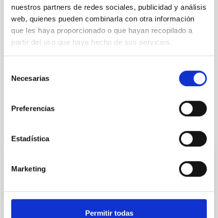
nuestros partners de redes sociales, publicidad y análisis
web, quienes pueden combinarla con otra información
que les haya proporcionado o que hayan recopilado a
partir del uso que haya hecho de sus servicios.
Selección
Necesarias
de
consentimiento
Preferencias
Otras noticias relacionadas
Estadística
NOTA DE PRENSA
Marketing
El IAC asegura la conexión de sus
observatorios con una nueva red de fibra
óptica submarina y terrestre
Permitir todas