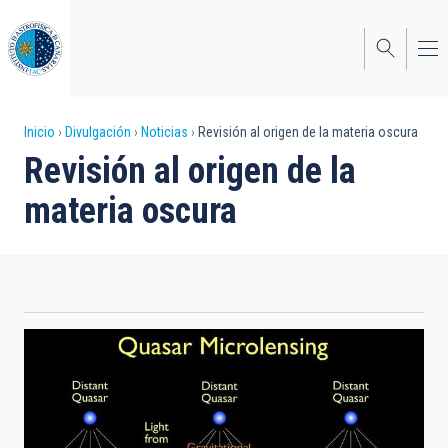
Pasar
al
contenido
principal
Sobrescribir
Inicio
Divulgación
Noticias
Revisión al origen de la materia oscura
Revisión al origen de la
enlaces
materia oscura
de
ayuda
a
la
navegación