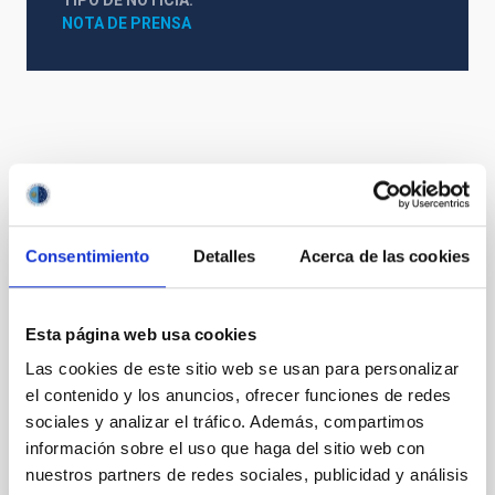
TIPO DE NOTICIA
NOTA DE PRENSA
Otras noticias relacionadas
Consentimiento
Detalles
Acerca de las cookies
NOTA DE PRENSA
La construcción del telescopio SELF
avanza con la recepción de su estructura
Esta página web usa cookies
principal
Las cookies de este sitio web se usan para personalizar
El Instituto de Astrofísica de Canarias (IAC) avanza
el contenido y los anuncios, ofrecer funciones de redes
en la construcción del telescopio SELF (Small ExoLife
sociales y analizar el tráfico. Además, compartimos
Finder) con la recepción de la estructura mecánica de
información sobre el uso que haga del sitio web con
esta instalación, que ha llegado a las instalaciones de
nuestros partners de redes sociales, publicidad y análisis
IACTec, procedente del País Vasco, marcando un