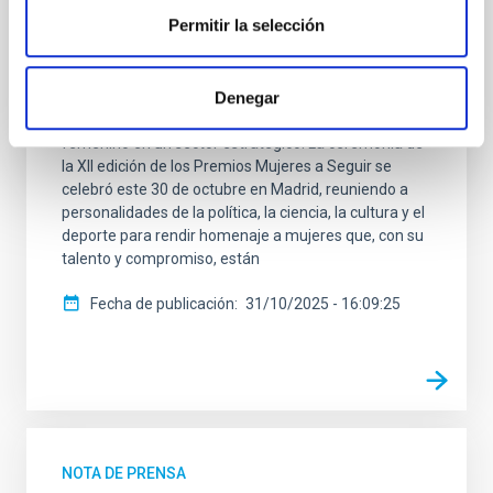
La investigadora del Instituto de Astrofísica de
Permitir la selección
Canarias (IAC) Julia de León, ha sido galardonada
con el prestigioso Premio Mujeres a Seguir (MAS)
2025 en la categoría de Ciencia. La distinción
Denegar
reconoce su excepcional trayectoria, su impacto en la
investigación Astrofísica y su papel como referente
femenino en un sector estratégico. La ceremonia de
la XII edición de los Premios Mujeres a Seguir se
celebró este 30 de octubre en Madrid, reuniendo a
personalidades de la política, la ciencia, la cultura y el
deporte para rendir homenaje a mujeres que, con su
talento y compromiso, están
Fecha de publicación
31/10/2025 - 16:09:25
NOTA DE PRENSA