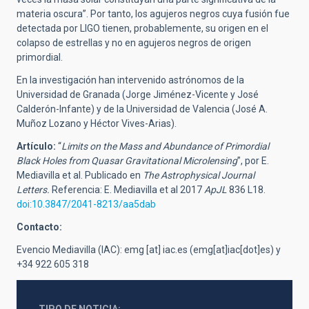
materia oscura”. Por tanto, los agujeros negros cuya fusión fue
detectada por LIGO tienen, probablemente, su origen en el
colapso de estrellas y no en agujeros negros de origen
primordial.
En la investigación han intervenido astrónomos de la
Universidad de Granada (Jorge Jiménez-Vicente y José
Calderón-Infante) y de la Universidad de Valencia (José A.
Muñoz Lozano y Héctor Vives-Arias).
Artículo:
“
Limits on the Mass and Abundance of Primordial
Black Holes from Quasar Gravitational Microlensing
”, por E.
Mediavilla et al. Publicado en
The Astrophysical Journal
Letters.
Referencia: E. Mediavilla et al 2017
ApJL
836 L18.
doi:10.3847/2041-8213/aa5dab
Contacto:
Evencio Mediavilla (IAC):
emg
[at]
iac.es
(emg[at]iac[dot]es)
y
+34 922 605 318