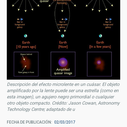
Descripción del efecto microlente en un cuásar. El objeto
amplificado por la lente puede ser una estrella (como en
esta imagen), un agujero negro primordial o cualquier
otro objeto compacto. Crédito: Jason Cowan, Astronomy
Technology Centre; adaptado de u
FECHA DE PUBLICACIÓN
02/03/2017