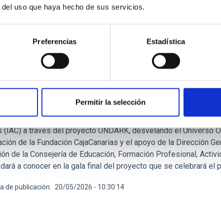
r del uso que haya hecho de sus servicios.
Preferencias
Estadística
E PRENSA
mité estudiantil del Premio Cosmos falla el li
ulgación científica
Permitir la selección
é estudiantil del Premio Cosmos falla el libro ganador de este c
s (IAC) a través del proyecto UNDARK, desvelando el Universo O
ación de la Fundación CajaCanarias y el apoyo de la Dirección G
ión de la Consejería de Educación, Formación Profesional, Activi
 dará a conocer en la gala final del proyecto que se celebrará el
a de publicación
20/05/2026 - 10:30:14