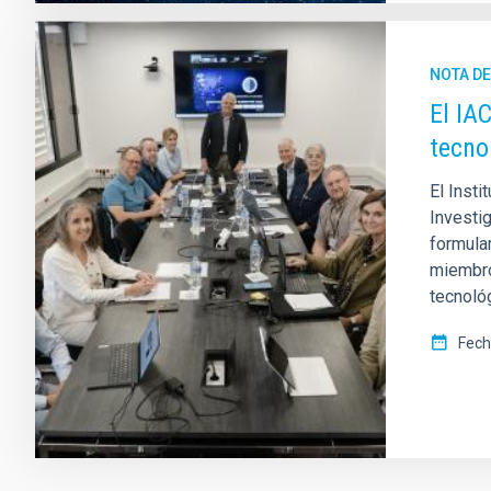
NOTA D
El IA
tecno
El Insti
Investig
formula
miembro
tecnológ
Fech