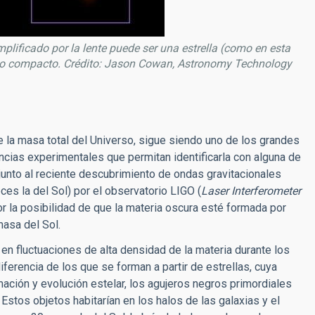
mplificado por la lente puede ser una estrella (como en esta
jeto compacto. Crédito: Jason Cowan, Astronomy Technology
e la masa total del Universo, sigue siendo uno de los grandes
dencias experimentales que permitan identificarla con alguna de
junto al reciente descubrimiento de ondas gravitacionales
s la del Sol) por el observatorio LIGO (
Laser Interferometer
por la posibilidad de que la materia oscura esté formada por
asa del Sol.
en fluctuaciones de alta densidad de la materia durante los
ferencia de los que se forman a partir de estrellas, cuya
ción y evolución estelar, los agujeros negros primordiales
Estos objetos habitarían en los halos de las galaxias y el