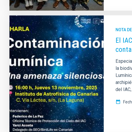
NOTA D
El IA
conta
Especial
la biodi
Lumínica
archipié
del IAC
Fech