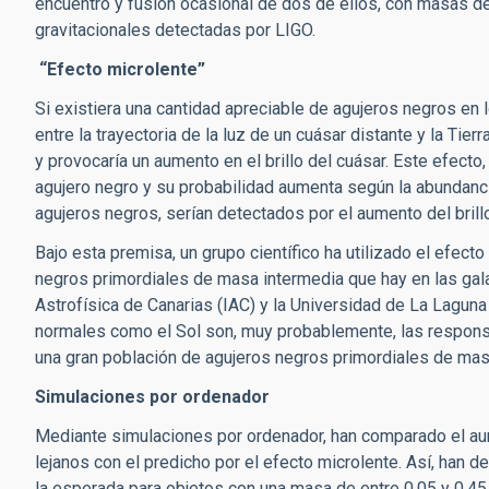
encuentro y fusión ocasional de dos de ellos, con masas de
gravitacionales detectadas por LIGO.
“Efecto microlente”
Si existiera una cantidad apreciable de agujeros negros en 
entre la trayectoria de la luz de un cuásar distante y la Tie
y provocaría un aumento en el brillo del cuásar. Este efect
agujero negro y su probabilidad aumenta según la abundanc
agujeros negros, serían detectados por el aumento del brill
Bajo esta premisa, un grupo científico ha utilizado el efect
negros primordiales de masa intermedia que hay en las galaxi
Astrofísica de Canarias (IAC) y la Universidad de La Lagun
normales como el Sol son, muy probablemente, las responsa
una gran población de agujeros negros primordiales de mas
Simulaciones por ordenador
Mediante simulaciones por ordenador, han comparado el aume
lejanos con el predicho por el efecto microlente. Así, han 
la esperada para objetos con una masa de entre 0,05 y 0,45 