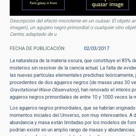
Descripción del efecto microlente en un cuásar. El objeto a
imagen), un agujero negro primordial o cualquier otro ob
Centre; adaptado de u
FECHA DE PUBLICACIÓN
02/03/2017
La naturaleza de la materia oscura, que constituye el 85% d
misterios sin resolver de la ciencia actual. La falta de evi
las nuevas partículas elementales predichas teóricamente, 
procedentes de dos agujeros negros (de masas unas 30 vece
Gravitational-Wave Observatory
), han renovado el interés 
agujeros negros primordiales de entre 10 y 1000 veces la m
Los agujeros negros primordiales, que se habrían originado 
momentos iniciales del Universo, son muy interesantes. A di
abundancia y masa están limitadas por los modelos de forma
podrían existir en un amplio rango de masas y abundancias. 