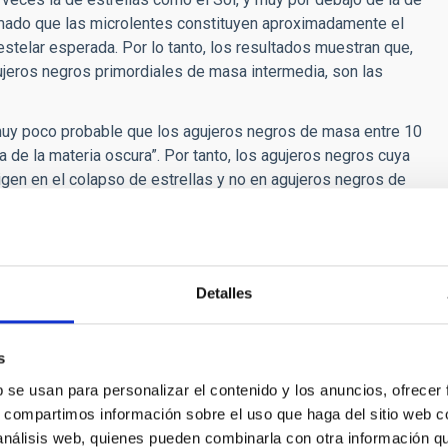
mado que las microlentes constituyen aproximadamente el
 estelar esperada. Por lo tanto, los resultados muestran que,
gujeros negros primordiales de masa intermedia, son las
muy poco probable que los agujeros negros de masa entre 10
a de la materia oscura”. Por tanto, los agujeros negros cuya
igen en el colapso de estrellas y no en agujeros negros de
ersidad de Granada (Jorge Jiménez-Vicente y José Calderón-
zano y Héctor Vives-Arias).
Detalles
 Black Holes from Quasar Gravitational Microlensing
”, por E.
tters.
Referencia: E. Mediavilla et al 2017
ApJL
836 L18.
s
b se usan para personalizar el contenido y los anuncios, ofrecer
s, compartimos información sobre el uso que haga del sitio web 
y +34 922 605 318
 análisis web, quienes pueden combinarla con otra información q