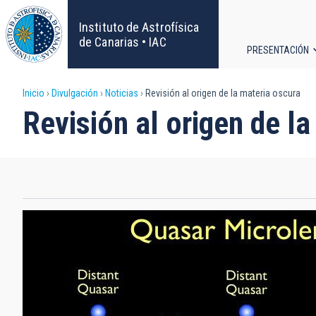
Pasar
al
Instituto de Astrofísica
contenido
de Canarias • IAC
PRESENTACIÓN
principal
Navega
Sobrescribir
Inicio
Divulgación
Noticias
Revisión al origen de la materia oscura
principa
Revisión al origen de l
enlaces
de
ayuda
a
la
navegación