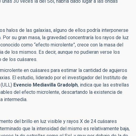
 unas 30 veces la del Sol, habría dado lugar a las ondas
los halos de las galaxias, alguno de ellos podría interponerse
rra. Por su gran masa, la gravedad concentraría los rayos de luz
o, conocido como “efecto microlente”, crece con la masa del
ia de los mismos. Es decir, aunque no pudieran verse los
o de los cuásares.
o microlente en cuásares para estimar la cantidad de agujeros
as. El estudio, liderado por el investigador del Instituto de
a (ULL)
Evencio Mediavilla Gradolph
, indica que las estrellas
bles del efecto microlente, descartando la existencia de
a intermedia.
nto del brillo en luz visible y rayos X de 24 cuásares
determinado que la intensidad del mismo es relativamente baja,
veces la de estrellas como el Sol, y muy por debajo de la de