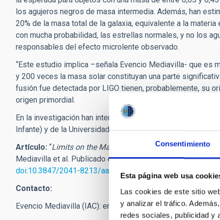
los agujeros negros de masa intermedia. Además, han esti
20% de la masa total de la galaxia, equivalente a la materia
con mucha probabilidad, las estrellas normales, y no los a
responsables del efecto microlente observado.
“Este estudio implica –señala Evencio Mediavilla- que es 
y 200 veces la masa solar constituyan una parte significativ
fusión fue detectada por LIGO tienen, probablemente, su or
origen primordial.
En la investigación han intervenido astrónomos de la Univ
Infante) y de la Universidad de Valencia (José A. Muñoz Lo
Consentimiento
Artículo:
“
Limits on the Mass and Abundance of Primordial
Mediavilla et al. Publicado en
The Astrophysical Journal Le
doi:10.3847/2041-8213/aa5dab
Esta página web usa cookie
Contacto:
Las cookies de este sitio we
y analizar el tráfico. Ademá
Evencio Mediavilla (IAC):
emg
[at]
iac.es
(emg[at]iac[dot]es)
redes sociales, publicidad y