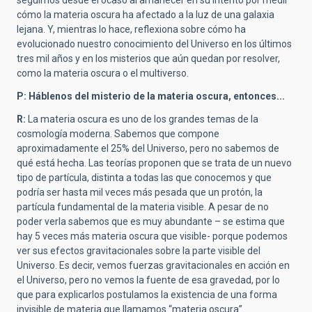
seguimos desde el ocaso al amanecer en su intento por medir
cómo la materia oscura ha afectado a la luz de una galaxia
lejana. Y, mientras lo hace, reflexiona sobre cómo ha
evolucionado nuestro conocimiento del Universo en los últimos
tres mil años y en los misterios que aún quedan por resolver,
como la materia oscura o el multiverso.
P: Háblenos del misterio de la materia oscura, entonces...
R:
La materia oscura es uno de los grandes temas de la
cosmología moderna. Sabemos que compone
aproximadamente el 25% del Universo, pero no sabemos de
qué está hecha. Las teorías proponen que se trata de un nuevo
tipo de partícula, distinta a todas las que conocemos y que
podría ser hasta mil veces más pesada que un protón, la
partícula fundamental de la materia visible. A pesar de no
poder verla sabemos que es muy abundante – se estima que
hay 5 veces más materia oscura que visible- porque podemos
ver sus efectos gravitacionales sobre la parte visible del
Universo. Es decir, vemos fuerzas gravitacionales en acción en
el Universo, pero no vemos la fuente de esa gravedad, por lo
que para explicarlos postulamos la existencia de una forma
invisible de materia que llamamos “materia oscura”.