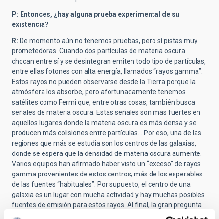
P: Entonces, ¿hay alguna prueba experimental de su
existencia?
R:
De momento aún no tenemos pruebas, pero sí pistas muy
prometedoras. Cuando dos partículas de materia oscura
chocan entre sí y se desintegran emiten todo tipo de partículas,
entre ellas fotones con alta energía, llamados “rayos gamma”.
Estos rayos no pueden observarse desde la Tierra porque la
atmósfera los absorbe, pero afortunadamente tenemos
satélites como Fermi que, entre otras cosas, también busca
señales de materia oscura. Estas señales son más fuertes en
aquellos lugares donde la materia oscura es más densa y se
producen más colisiones entre partículas... Por eso, una de las
regiones que más se estudia son los centros de las galaxias,
donde se espera que la densidad de materia oscura aumente.
Varios equipos han afirmado haber visto un “exceso” de rayos
gamma provenientes de estos centros; más de los esperables
de las fuentes “habituales”. Por supuesto, el centro de una
galaxia es un lugar con mucha actividad y hay muchas posibles
fuentes de emisión para estos rayos. Al final, la gran pregunta
es si podemos separar los rayos gamma emitidos por las