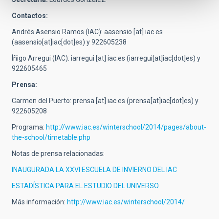
Contactos:
Andrés Asensio Ramos (IAC):
aasensio
[at]
iac.es
(aasensio[at]iac[dot]es)
y 922605238
Íñigo Arregui (IAC):
iarregui
[at]
iac.es
(iarregui[at]iac[dot]es)
y
922605465
Prensa:
Carmen del Puerto:
prensa
[at]
iac.es
(prensa[at]iac[dot]es)
y
922605208
Programa:
http://www.iac.es/winterschool/2014/pages/about-
the-school/timetable.php
Notas de prensa relacionadas:
INAUGURADA LA XXVI ESCUELA DE INVIERNO DEL IAC
ESTADÍSTICA PARA EL ESTUDIO DEL UNIVERSO
Más información:
http://www.iac.es/winterschool/2014/