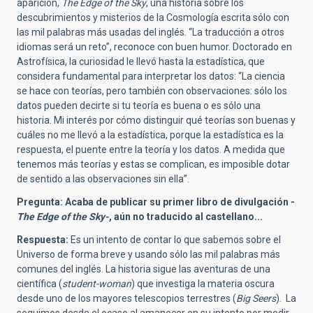
aparición,
The Edge of the Sky
, una historia sobre los
descubrimientos y misterios de la Cosmología escrita sólo con
las mil palabras más usadas del inglés. “La traducción a otros
idiomas será un reto”, reconoce con buen humor. Doctorado en
Astrofísica, la curiosidad le llevó hasta la estadística, que
considera fundamental para interpretar los datos: “La ciencia
se hace con teorías, pero también con observaciones: sólo los
datos pueden decirte si tu teoría es buena o es sólo una
historia. Mi interés por cómo distinguir qué teorías son buenas y
cuáles no me llevó a la estadística, porque la estadística es la
respuesta, el puente entre la teoría y los datos. A medida que
tenemos más teorías y estas se complican, es imposible dotar
de sentido a las observaciones sin ella”.
Pregunta: Acaba de publicar su primer libro de divulgación -
The Edge of the Sky-
, aún no traducido al castellano...
Respuesta:
Es un intento de contar lo que sabemos sobre el
Universo de forma breve y usando sólo las mil palabras más
comunes del inglés. La historia sigue las aventuras de una
científica (
student-woman
) que investiga la materia oscura
desde uno de los mayores telescopios terrestres (
Big Seers
). La