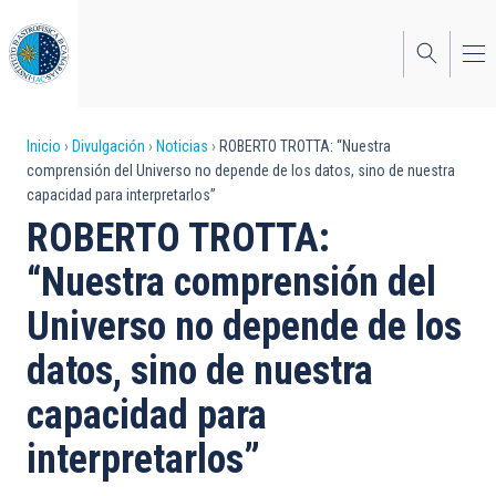
Pasar
al
contenido
principal
Sobrescribir
Inicio
Divulgación
Noticias
ROBERTO TROTTA: “Nuestra
comprensión del Universo no depende de los datos, sino de nuestra
enlaces
capacidad para interpretarlos”
de
ROBERTO TROTTA:
ayuda
“Nuestra comprensión del
a
Universo no depende de los
la
datos, sino de nuestra
navegación
capacidad para
interpretarlos”