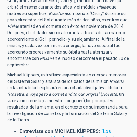
Churyumov-Gerasimenko (“Chury”), mediante una nave que
orbitó el mismo durante dos años, y el módulo
Philae
que
rastreó su superficie.
Rosetta
acompañó a “Chury” durante su
paso alrededor del Sol durante más de dos años, mientras que
Philae
aterrizó en el cometa con éxito en noviembre de 2014.
Después, el orbitador siguió al cometa a través de su máximo
acercamiento al Sol –perihelio- y su alejamiento. Al final de la
misión, y cada vez con menos energía, la nave espacial fue
acercando progresivamente su órbita hasta aterrizar y
encontrarse con
Philae
en el núcleo del cometa el pasado 30 de
septiembre.
Michael Küppers, astrofísico especialista en cuerpos menores
del Sistema Solar y analista de los datos de la misión
Rosetta
en la actualidad, explicará en una charla divulgativa, titulada
“Rosetta, a voyage to a comet and to our origins”
(
Rosetta
, un
viaje a un cometa y a nuestros orígenes),los principales
resultados de la misma, en el contexto de su importancia para
la investigación de cometas y la formación del Sistema Solar y
de la Tierra.
Entrevista con MICHAEL KÜPPERS:
“Los