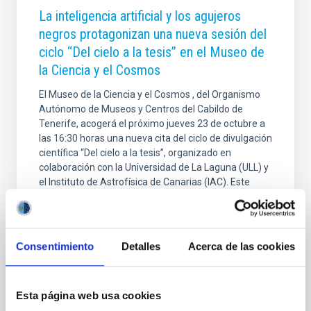
La inteligencia artificial y los agujeros
negros protagonizan una nueva sesión del
ciclo “Del cielo a la tesis” en el Museo de
la Ciencia y el Cosmos
El Museo de la Ciencia y el Cosmos , del Organismo
Autónomo de Museos y Centros del Cabildo de
Tenerife, acogerá el próximo jueves 23 de octubre a
las 16:30 horas una nueva cita del ciclo de divulgación
científica “Del cielo a la tesis”, organizado en
colaboración con la Universidad de La Laguna (ULL) y
el Instituto de Astrofísica de Canarias (IAC). Este
ciclo, impulsado por estudiantes de doctorado del
IAC, tiene como objetivo acercar a la ciudadanía los
temas más actuales de la investigación astrofísica
contados en primera persona por quienes los
Consentimiento
Detalles
Acerca de las cookies
desarrollan. Cada sesión, de carácter
Fecha de publicación
20/10/2025 - 14:29:52
Esta página web usa cookies