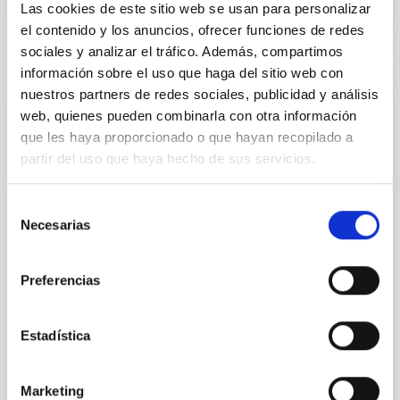
Las cookies de este sitio web se usan para personalizar
el contenido y los anuncios, ofrecer funciones de redes
sociales y analizar el tráfico. Además, compartimos
información sobre el uso que haga del sitio web con
nuestros partners de redes sociales, publicidad y análisis
NOTA DE PRENSA
web, quienes pueden combinarla con otra información
El IAC participa en el hallazgo de un
que les haya proporcionado o que hayan recopilado a
'eslabón perdido' de la formación
partir del uso que haya hecho de sus servicios.
planetaria
Selección
La investigación astrofísica reciente ha desvelado
Necesarias
de
que mayoría de las estrellas similares al Sol albergan
planetas con un tamaño comprendido entre el de la
consentimiento
Tierra y el de Neptuno. De hecho, estas ‘ super-
Preferencias
Tierras’ y ‘ sub-Neptunos’ son los planetas más
comunes de la galaxia, aunque curiosamente no
existan en nuestro Sistema Solar. A pesar de esta
Estadística
abundancia, y debido a su ausencia en nuestro
‘vecindario’, sus mecanismos de formación albergan
todavía muchas lagunas. En particular, se ha
Marketing
determinado que estos planetas podrían perder gran