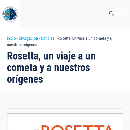
Pasar
al
contenido
principal
Sobrescribir
Inicio
Divulgación
Noticias
Rosetta, un viaje a un cometa y a
nuestros orígenes
enlaces
Rosetta, un viaje a un
de
cometa y a nuestros
ayuda
orígenes
a
la
navegación