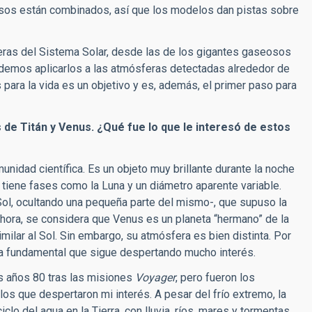
esos están combinados, así que los modelos dan pistas sobre
eras del Sistema Solar, desde las de los gigantes gaseosos
podemos aplicarlos a las atmósferas detectadas alrededor de
 para la vida es un objetivo y es, además, el primer paso para
s de Titán y Venus. ¿Qué fue lo que le interesó de estos
idad científica. Es un objeto muy brillante durante la noche
e tiene fases como la Luna y un diámetro aparente variable.
 Sol, ocultando una pequeña parte del mismo-, que supuso la
hora, se considera que Venus es un planeta “hermano” de la
milar al Sol. Sin embargo, su atmósfera es bien distinta. Por
ta fundamental que sigue despertando mucho interés.
os años 80 tras las misiones
Voyager
, pero fueron los
los que despertaron mi interés. A pesar del frío extremo, la
clo del agua en la Tierra, con lluvia, ríos, mares y tormentas.