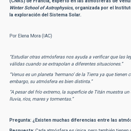
(CNRS) de Francia, experto en las atmósferas de Venus
Winter School of Astrophysics
, organizada por el Instit
la exploración del Sistema Solar.
Por Elena Mora (IAC)
“Estudiar otras atmósferas nos ayuda a verificar que las 
válidas cuando se extrapolan a diferentes situaciones.”
“Venus es un planeta ‘hermano’ de la Tierra ya que tienen c
embargo, su atmósfera es bien distinta.”
“A pesar del frío extremo, la superficie de Titán muestra un
lluvia, ríos, mares y tormentas.”
Pregunta: ¿Existen muchas diferencias entre las atmós
Respuesta:
Cada atmósfera es única, pero también tienen c