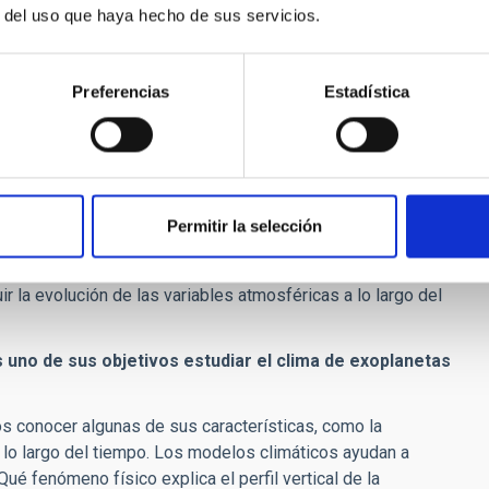
r del uso que haya hecho de sus servicios.
llos” que representan fórmulas de leyes físicas aplicables a
s de la dinámica de fluidos. A continuación, se tiene en
Preferencias
Estadística
ción solar e infrarroja es absorbida y emitida por la atmósfera
uperficiales que interactúan con la atmósfera, procesos como
lcularán cómo evolucionará la atmósfera, la acumulación y la
Permitir la selección
a atmósfera y para ello es necesario definir
r la evolución de las variables atmosféricas a lo largo del
uno de sus objetivos estudiar el clima de exoplanetas
 conocer algunas de sus características, como la
 a lo largo del tiempo. Los modelos climáticos ayudan a
Qué fenómeno físico explica el perfil vertical de la