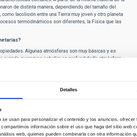
onaron de distinta manera, dependiendo del tamaño del
, como lacolisión entre una Tierra muy joven y otro planeta
rocesos termodinámicos son diferentes, la Física que las
netarias?
propiedades. Algunas atmósferas son muy básicas y es
ero cuando queremos estudiar en profundidadla atmósfera
yes que aplicamos para comprender nuestro clima son válidas
prender mucho sobre nuestra atmósfera a través de la
Detalles
ras y las condiciones que produjeron la aparición de vida
ar otros planetas girando en torno a otras estrellas –
s
n condiciones aptas para la vida.
b se usan para personalizar el contenido y los anuncios, ofrecer
s, compartimos información sobre el uso que haga del sitio web 
ular, basados en ecuaciones físicas universales,
 análisis web, quienes pueden combinarla con otra información q
eta terrestre. ¿En qué consisten concretamente estos