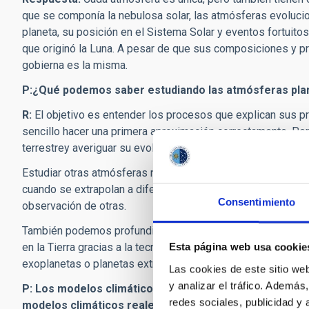
que se componía la nebulosa solar, las atmósferas evoluci
planeta, su posición en el Sistema Solar y eventos fortuitos
que originó la Luna. A pesar de que sus composiciones y p
gobierna es la misma.
P:¿Qué podemos saber estudiando las atmósferas pla
R:
El objetivo es entender los procesos que explican sus 
sencillo hacer una primera aproximación correctamente. P
terrestrey averiguar su evolución, es más complicado.
Estudiar otras atmósferas nos ayuda a verificar que las le
cuando se extrapolan a diferentes situaciones. Podemos a
Consentimiento
observación de otras.
También podemos profundizar en el pasado de esas atmósfe
en la Tierra gracias a la tecnología. Incluso es posible busc
Esta página web usa cookie
exoplanetas o planetas extrasolares- y explorar si presenta
Las cookies de este sitio we
y analizar el tráfico. Ademá
P: Los modelos climáticos globales son capaces de sim
redes sociales, publicidad y
modelos climáticos reales para cualquier tipo de plan