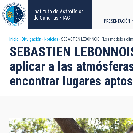
Pasar
al
Instituto de Astrofísica
contenido
de Canarias • IAC
PRESENTACIÓN
principal
Navega
Sobrescribir
Inicio
Divulgación
Noticias
SEBASTIEN LEBONNOIS: “Los modelos climáti
principa
SEBASTIEN LEBONNOIS: 
enlaces
aplicar a las atmósfera
de
encontrar lugares aptos
ayuda
a
la
navegación