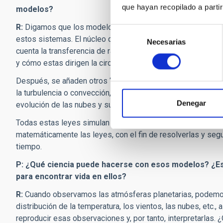
que hayan recopilado a parti
modelos?
R:
Digamos que los modelos se construyen a partir de “ladri
Selección
estos sistemas. El núcleo del modelo resuelve las ecuacione
Necesarias
de
cuenta la transferencia de radiación, es decir, cómo la radia
consentimiento
y cómo estas dirigen la circulación.
Después, se añaden otros “ladrillos”, es decir, las capas s
la turbulencia o convección, ecuaciones fotoquímicas que ca
Denegar
evolución de las nubes y su interacción con el ambiente.
Todas estas leyes simulan las variables características de l
matemáticamente las leyes, con el fin de resolverlas y segui
tiempo.
P: ¿Qué ciencia puede hacerse con esos modelos? ¿Es 
para encontrar vida en ellos?
R:
Cuando observamos las atmósferas planetarias, podemos
distribución de la temperatura, los vientos, las nubes, etc.,
reproducir esas observaciones y, por tanto, interpretarlas. ¿