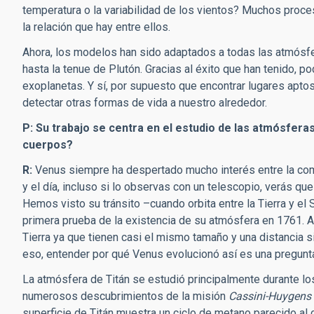
temperatura o la variabilidad de los vientos? Muchos proc
la relación que hay entre ellos.
Ahora, los modelos han sido adaptados a todas las atmósf
hasta la tenue de Plutón. Gracias al éxito que han tenido, 
exoplanetas. Y sí, por supuesto que encontrar lugares aptos
detectar otras formas de vida a nuestro alrededor.
P: Su trabajo se centra en el estudio de las atmósfera
cuerpos?
R:
Venus siempre ha despertado mucho interés entre la comun
y el día, incluso si lo observas con un telescopio, verás qu
Hemos visto su tránsito –cuando orbita entre la Tierra y el
primera prueba de la existencia de su atmósfera en 1761. A
Tierra ya que tienen casi el mismo tamaño y una distancia si
eso, entender por qué Venus evolucionó así es una pregun
La atmósfera de Titán se estudió principalmente durante l
numerosos descubrimientos de la misión
Cassini-Huygens
superficie de Titán muestra un ciclo de metano parecido al ci