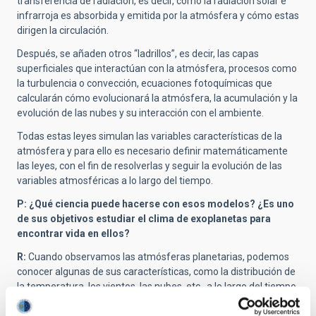
transferencia de radiación, es decir, cómo la radiación solar e
infrarroja es absorbida y emitida por la atmósfera y cómo estas
dirigen la circulación.
Después, se añaden otros “ladrillos”, es decir, las capas
superficiales que interactúan con la atmósfera, procesos como
la turbulencia o convección, ecuaciones fotoquímicas que
calcularán cómo evolucionará la atmósfera, la acumulación y la
evolución de las nubes y su interacción con el ambiente.
Todas estas leyes simulan las variables características de la
atmósfera y para ello es necesario definir matemáticamente
las leyes, con el fin de resolverlas y seguir la evolución de las
variables atmosféricas a lo largo del tiempo.
P: ¿Qué ciencia puede hacerse con esos modelos? ¿Es uno
de sus objetivos estudiar el clima de exoplanetas para
encontrar vida en ellos?
R:
Cuando observamos las atmósferas planetarias, podemos
conocer algunas de sus características, como la distribución de
la temperatura, los vientos, las nubes, etc., a lo largo del tiempo.
Los modelos climáticos ayudan a reproducir esas