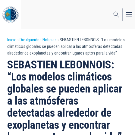
Pasar
al
contenido
principal
Sobrescribir
Inicio
Divulgación
Noticias
SEBASTIEN LEBONNOIS: “Los modelos
climáticos globales se pueden aplicar a las atmósferas detectadas
enlaces
alrededor de exoplanetas y encontrar lugares aptos para la vida”
de
SEBASTIEN LEBONNOIS:
ayuda
“Los modelos climáticos
a
globales se pueden aplicar
la
a las atmósferas
navegación
detectadas alrededor de
exoplanetas y encontrar