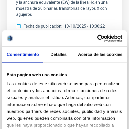
y la anchura equivalente (EW) de la línea Hα en una
muestra de 20 binarias transitorias de rayos X con
agujeros
Fecha de publicación
13/10/2025 - 10:30:22
Consentimiento
Detalles
Acerca de las cookies
NOTA DE PRENSA
Esta página web usa cookies
Tres redes de doctorado europeas se
Las cookies de este sitio web se usan para personalizar
unen en Gante para la "Third EDUCADO
el contenido y los anuncios, ofrecer funciones de redes
Training School on Astro–AI and Machine
sociales y analizar el tráfico. Además, compartimos
Learning"
información sobre el uso que haga del sitio web con
nuestros partners de redes sociales, publicidad y análisis
Del 2 al 6 de marzo de 2026, la Universidad de Gante
web, quienes pueden combinarla con otra información
se convierte en el epicentro de la intersección entre
que les haya proporcionado o que hayan recopilado a
la astrofísica y la inteligencia artificial. Organizada