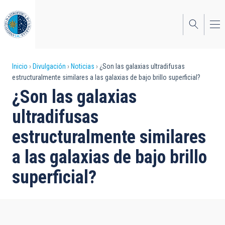
Pasar
al
contenido
principal
Sobrescribir
Inicio
Divulgación
Noticias
¿Son las galaxias ultradifusas
estructuralmente similares a las galaxias de bajo brillo superficial?
enlaces
¿Son las galaxias
de
ultradifusas
ayuda
estructuralmente similares
a
a las galaxias de bajo brillo
la
navegación
superficial?