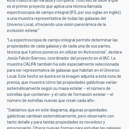
esta muestra tan variada y completa. Todo ello se debe a que
es el primer proyecto que aplica una técnica llamada
espectroscopia de campo integral (IFS, por sus siglas en inglés)
a una muestra representativa de todas las galaxias del
Universo Local, ofreciendo una visión panorámica de la
evolución estelar.”
“La espectroscopia de campo integral permite determinar las
propiedades de cada galaxia y de cada una de sus partes,
técnica que fuimos pioneros en utilizar en Astronomía”, declara
Jesús Falcón Barroso, coordinador del proyecto en el IAC. La
muestra CALIFA también ha sido especialmente seleccionada
para ser representativa de galaxias que habitan en el Universo
Local. Este hecho se ilustra en la imagen adjunta a esta nota de
prensa, que muestra cómo las propiedades galácticas varían
sistemáticamente según su masa estelar – el número de
estrellas que contienen- y el ratio de formación estelar – el
número de estrellas nuevas que crean cada año-.
“Sabíamos que en este diagrama, algunas propiedades
galácticas cambian sistemáticamente, pero observarlo con
tanto detalle y para tantas propiedades es novedoso y
emocionante. Ofrece nuevas formas para estudiar las galaxias