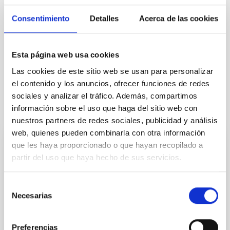
Consentimiento
Detalles
Acerca de las cookies
TIPO DE NOTICIA
NOTA DE PRENSA
Esta página web usa cookies
Las cookies de este sitio web se usan para personalizar
el contenido y los anuncios, ofrecer funciones de redes
sociales y analizar el tráfico. Además, compartimos
información sobre el uso que haga del sitio web con
Otras noticias relacionadas
nuestros partners de redes sociales, publicidad y análisis
web, quienes pueden combinarla con otra información
que les haya proporcionado o que hayan recopilado a
NOTA DE PRENSA
partir del uso que haya hecho de sus servicios.
El IAC invita a los centros educativos a
unirse al "Equal Day 2026" por la paz y la
Selección
igualdad
Necesarias
de
consentimiento
Por segundo año consecutivo, el Instituto de
Astrofísica de Canarias (IAC), en colaboración con el
Preferencias