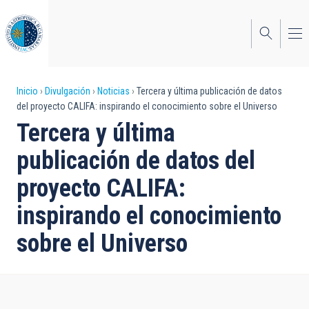
Pasar
al
contenido
principal
Sobrescribir
Inicio
Divulgación
Noticias
Tercera y última publicación de datos
del proyecto CALIFA: inspirando el conocimiento sobre el Universo
enlaces
Tercera y última
de
publicación de datos del
ayuda
proyecto CALIFA:
a
inspirando el conocimiento
la
navegación
sobre el Universo