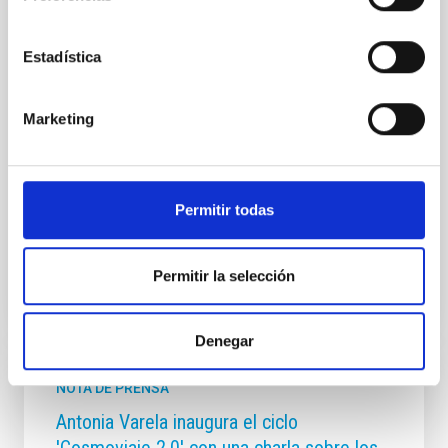
equipo de Coordinadores Nacionales de Educación de
la Astronomía (NAEC) en España de la Oficina de
Astronomía para la Educación (Unión Astronómica
Estadística
Internacional), se suma a la iniciativa internacional
Equal Day. Este evento global, que se celebrará entre
el 18 y el 23 de marzo de 2026, utiliza la astronomía
Marketing
como una herramienta para promover la paz, la
equidad, la sostenibilidad y la empatía en todo el
planeta. Consolidando un éxito internacional Tras una
inspiradora primera edición en 2025 que
Permitir todas
Fecha de publicación
17/03/2026 - 11:21:28
Permitir la selección
Denegar
NOTA DE PRENSA
Antonia Varela inaugura el ciclo
'Cosmoviaje 2.0' con una charla sobre los