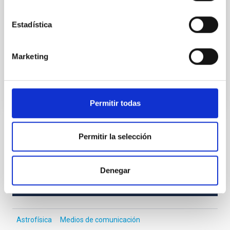
cuerdas de un violín o en la superficie de un tambor, si
escogemos la metáfora musical. Son las llamadas
Estadística
ondas de densidad. Astrofísicos del IAC han
descubierto
Marketing
Fecha de publicación
18/12/2013
Permitir todas
Permitir la selección
TIPO DE NOTICIA
NOTA DE PRENSA
ÁMBITO
Denegar
CIENCIA Y TECNOLOGÍA
Astrofísica
Medios de comunicación