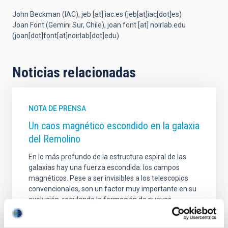
John Beckman (IAC),
jeb
[at]
iac.es
(jeb[at]iac[dot]es)
Joan Font (Gemini Sur, Chile),
joan.font
[at]
noirlab.edu
(joan[dot]font[at]noirlab[dot]edu)
Noticias relacionadas
NOTA DE PRENSA
Un caos magnético escondido en la galaxia
del Remolino
En lo más profundo de la estructura espiral de las
galaxias hay una fuerza escondida: los campos
magnéticos. Pese a ser invisibles a los telescopios
convencionales, son un factor muy importante en su
evolución, regulando la formación de nuevas
estrellas y conduciendo el gas intergaláctico hacia su
agujero negro supermasivo central.