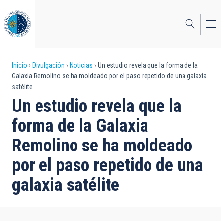
Pasar
al
contenido
principal
Sobrescribir
Inicio
Divulgación
Noticias
Un estudio revela que la forma de la
Galaxia Remolino se ha moldeado por el paso repetido de una galaxia
enlaces
satélite
de
Un estudio revela que la
ayuda
forma de la Galaxia
a
Remolino se ha moldeado
la
por el paso repetido de una
navegación
galaxia satélite