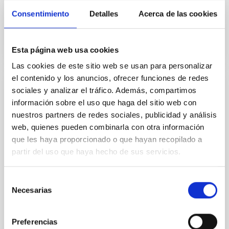
Consentimiento
Detalles
Acerca de las cookies
Fecha de publicación
09/11/2021 - 15:04
Esta página web usa cookies
Las cookies de este sitio web se usan para personalizar
el contenido y los anuncios, ofrecer funciones de redes
sociales y analizar el tráfico. Además, compartimos
NOTA DE PRENSA
información sobre el uso que haga del sitio web con
Astrofísicos del IAC descubren la 'música
nuestros partners de redes sociales, publicidad y análisis
de las galaxias'
web, quienes pueden combinarla con otra información
Astrónomos del IAC han encontrado patrones
que les haya proporcionado o que hayan recopilado a
complejos de resonancias en los discos de las
partir del uso que haya hecho de sus servicios.
galaxias espirales no descritos por la teoría Los
investigadores han medido con el instrumento
Selección
GHaFaS la velocidad de las ondas que recorren los
Necesarias
de
discos en un centenar de galaxias Las galaxias están
recorridas por ondas que se propagan en círculos
consentimiento
concéntricos en forma de espiral. Como si de un lago
Preferencias
se tratara, como las ondas que se forman en las