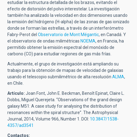
estudiar la estructura detallada de los brazos, evitando el
efecto de distorsión del polvo interestelar. La investigación
también ha analizado la velocidad en dos dimensiones usando
la emisión del hidrógeno (H-alpha) de las zonas de gas ionizado
donde se forman las estrellas, a través de un interferómetro
Fabry-Perot del
Observatorio de Mont Mégantic
, en Canadá. Y
el observatorio de ondas milimétricas
NOEMA
, en Francia, ha
permitido obtener la emisión espectral del monóxido de
carbono (CO) para estudiar regiones de gas más frías.
Actualmente, el grupo de investigación está ampliando su
trabajo para la obtención de mapas de velocidad de galaxias
usando el telescopio submilimétrico de alta resolución
ALMA
,
en Chile.
Artículo:
Joan Font, John E. Beckman, Benoît Epinat, Claire L.
Dobbs, Miguel Querejeta. “Observations of the grand design
galaxy M51: A case study for analysing the distribution of
resonances within the spiral structure”. The Astrophysical
Journal, 2014,
Volume 966, Number 1.
DOI:
10.3847/1538-
4357/ad3541
Contactos: