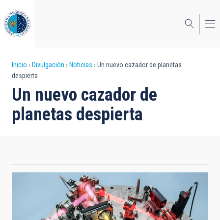
Pasar
al
contenido
principal
Sobrescribir
Inicio
Divulgación
Noticias
Un nuevo cazador de planetas
despierta
enlaces
Un nuevo cazador de
de
planetas despierta
ayuda
a
la
navegación