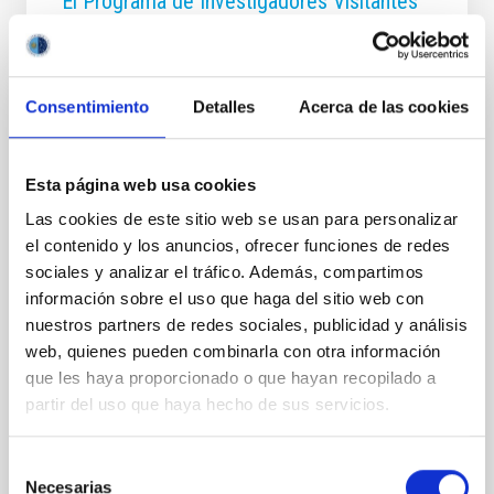
El Programa de Investigadores Visitantes
Fundación Occident del IAC cumple una
década de excelencia y renueva su
compromiso hasta 2028
Consentimiento
Detalles
Acerca de las cookies
El Instituto de Astrofísica de Canarias (IAC) sigue
afianzando su capacidad de atracción de talento
científico internacional a través del programa
Esta página web usa cookies
“Investigadores Visitantes” en colaboración con
Las cookies de este sitio web se usan para personalizar
Fundación Occident. Al cierre de este año 2025, el
programa Investigadores Visitantes Fundación
el contenido y los anuncios, ofrecer funciones de redes
Occident no solo celebra más de diez años de
sociales y analizar el tráfico. Además, compartimos
trayectoria ininterrumpida, sino que anuncia la
información sobre el uso que haga del sitio web con
renovación del convenio de colaboración entre
nuestros partners de redes sociales, publicidad y análisis
ambas entidades hasta el año 2028. Esta prórroga
web, quienes pueden combinarla con otra información
garantiza que el IAC continúe recibiendo anualmente
que les haya proporcionado o que hayan recopilado a
a personal científico de primer nivel mundial,
partir del uso que haya hecho de sus servicios.
consolidando un
Fecha de publicación
26/02/2026 - 11:58:29
Selección
Necesarias
de