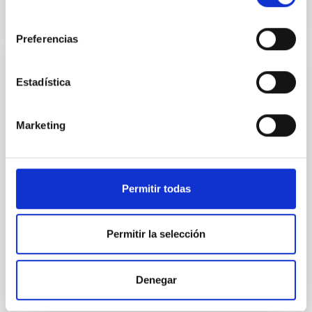
consentimiento
Preferencias
RESULTADO DE INVESTIGACIÓN
Estadística
Los filamentos cósmicos: las autopistas
del Universo que transforman galaxias
Marketing
El Universo no está distribuido de manera uniforme.
Las galaxias se organizan formando una gigantesca
red cósmica compuesta por vacíos, filamentos y
Permitir todas
cúmulos de galaxias. Estos filamentos actúan como
auténticas “autopistas cósmicas” a través de las
cuales la materia y las galaxias fluyen hacia las
regiones más densas del Universo. Comprender
Permitir la selección
cómo influyen estas estructuras en la evolución de
las galaxias es uno de los grandes objetivos de la
astrofísica moderna. En este trabajo analizamos,
Denegar
utilizando cientos de miles de galaxias observadas
por el cartografiado Sloan Digital Sky Survey (SDSS)