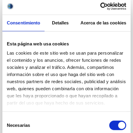
Cronología de nuestra Galaxia con ajuste
de diagramas color-magnitude de Gaia
(ChronoGal): II. Desvelando la formación y
Consentimiento
Detalles
Acerca de las cookies
evolución de los discos grueso y delgado
seleccionados cinemáticamente
La investigación sobre la formación, el origen y la
Esta página web usa cookies
evolución de la dicotomía entre los componentes de
Las cookies de este sitio web se usan para personalizar
disco fino y disco grueso de la Vía Láctea ha sido un
el contenido y los anuncios, ofrecer funciones de redes
importante tema de estudio, ya que es clave para
comprender la formación de nuestra Galaxia. Sin
sociales y analizar el tráfico. Además, compartimos
embargo no es tarea fácil, ya que las poblaciones
información sobre el uso que haga del sitio web con
definidas a partir de su morfología o cinemática
nuestros partners de redes sociales, publicidad y análisis
muestran una mezcla de poblaciones químicamente
web, quienes pueden combinarla con otra información
distintas. La edad se convierte así en un parámetro
que les haya proporcionado o que hayan recopilado a
fundamental para entender la evolución del disco.
partir del uso que haya hecho de sus servicios.
Nuestro objetivo es derivar las distribuciones de edad
y metalicidad de los discos fino y
Selección
Fecha de publicación
09/02/2026 - 22:44:10
Necesarias
de