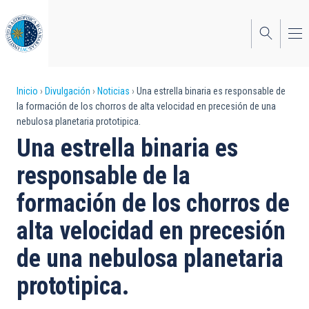
Pasar
al
contenido
principal
Sobrescribir
Inicio
Divulgación
Noticias
Una estrella binaria es responsable de
la formación de los chorros de alta velocidad en precesión de una
enlaces
nebulosa planetaria prototipica.
de
Una estrella binaria es
ayuda
responsable de la
a
formación de los chorros de
la
alta velocidad en precesión
navegación
de una nebulosa planetaria
prototipica.