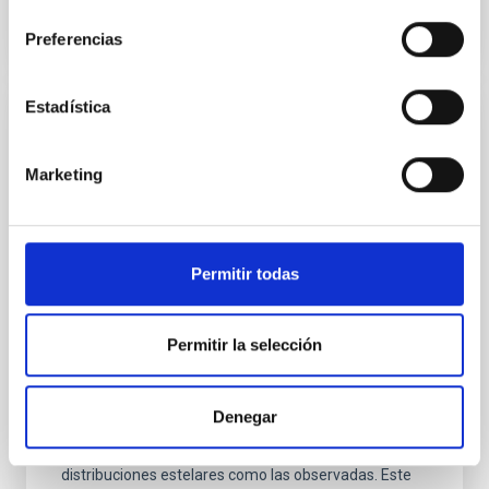
consentimiento
Preferencias
Estadística
RESULTADO DE INVESTIGACIÓN
La lenta expansión de los halos de materia
Marketing
oscura produce de manera natural
distribuciones estelares tan extendidas
como las observadas
Permitir todas
Las galaxias de masa mas pequeña tienen una
distribución de estrellas muy poco concentrada. Esta
observación es difícil de reconciliar con las
Permitir la selección
predicciones del modelo de consenso de materia
oscura. Nuestro trabajo muestra que si los halos de
materia oscura se expanden lentamente hasta
Denegar
formar un centro de densidad constante, las estrellas
también se desplazan hacia afuera, produciendo
distribuciones estelares como las observadas. Este