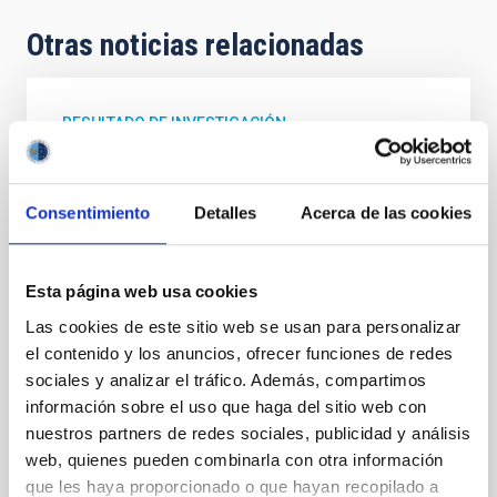
Otras noticias relacionadas
RESULTADO DE INVESTIGACIÓN
Una métrica Hα para identificar agujeros
negros durmientes en binarias transitorias
Consentimiento
Detalles
Acerca de las cookies
de rayos X
Los agujeros negros inactivos en binarias transitorias
de rayos X pueden identificarse por la presencia de
Esta página web usa cookies
líneas de emisión Hα anchas, formadas en discos de
Las cookies de este sitio web se usan para personalizar
acreción. Desgraciadamente, otros sistemas binarios
de corto período tipo Variables Cataclísmicas
el contenido y los anuncios, ofrecer funciones de redes
también pueden producir líneas Hα anchas,
sociales y analizar el tráfico. Además, compartimos
especialmente cuando son observados a alta
información sobre el uso que haga del sitio web con
inclinación, por lo cual constituyen una importante
nuestros partners de redes sociales, publicidad y análisis
fuente de contaminación. En este trabajo
web, quienes pueden combinarla con otra información
comparamos la anchura total a media altura (FWHM)
que les haya proporcionado o que hayan recopilado a
y la anchura equivalente (EW) de la línea Hα en una