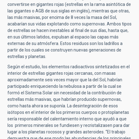
convertirse en gigantes rojas (estrellas en la rama asintótica de
las gigantes o AGB de sus siglas en inglés), mientras que otras,
las más masivas, por encima de 8 veces la masa del Sol,
acabarían sus vidas explotando como supernovas. Ambos tipos
de estrellas se hacen inestables al final de sus días, hasta que,
en sus últimos latidos, expulsan al espacio las capas más
externas de su atmósfera. Estos residuos son los ladrillos a
partir de los cuales se construyen nuevas generaciones de
estrellas y planetas.
Según el estudio, los elementos radioactivos sintetizados en el
interior de estrellas gigantes rojas cercanas, con masas
aproximadamente seis veces mayor que la del Sol, habrían
participado enriqueciendo la nebulosa a partir de la cual se
formó el Sistema Solar sin necesidad de la contribución de
estrellas más masivas, que habrían producido supernovas,
como hasta ahora se suponía. La desintegración de esos
isótopos en el interior de los primeros cuerpos o protoplanetas
sería responsable del calentamiento interno que ayudó a que
los primeros minerales se fundiesen y recristalizasen para dar
lugar a los planetas rocosos y grandes asteroides. “El trabajo
demuestra que de ese modo las abundancias de los principales