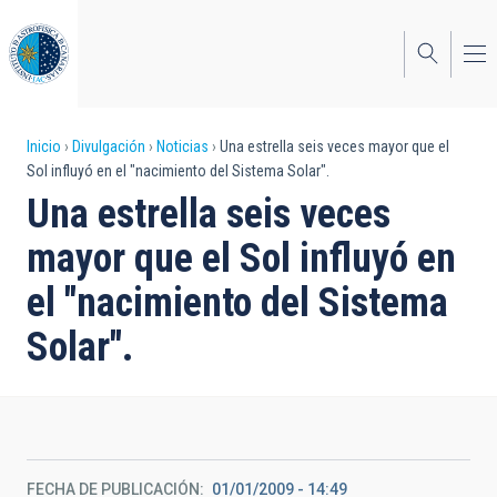
Pasar
al
contenido
principal
Sobrescribir
Inicio
Divulgación
Noticias
Una estrella seis veces mayor que el
Sol influyó en el "nacimiento del Sistema Solar".
enlaces
Una estrella seis veces
de
mayor que el Sol influyó en
ayuda
el "nacimiento del Sistema
a
Solar".
la
navegación
FECHA DE PUBLICACIÓN
01/01/2009 - 14:49