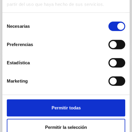
partir del uso que haya hecho de sus servicios.
muestra de 20 binarias transitorias de rayos X con
agujeros
Selección
Fecha de publicación
13/10/2025 - 10:30:22
Necesarias
de
consentimiento
Preferencias
Estadística
RESULTADO DE INVESTIGACIÓN
MONOS: Multiplicidad espectroscópica en
Marketing
estrellas O en el hemisferio Norte: III.
Nuevas órbitas y análisis de diez sistemas
SB2E combinando Gaia y TESS
Permitir todas
Las estrellas más masivas del universo suelen nacer
y evolucionar en sistemas binarios múltiples, es decir,
en parejas o en grupos unidos por su gravedad
Permitir la selección
mutua. Comprender cómo interactúan entre sí es