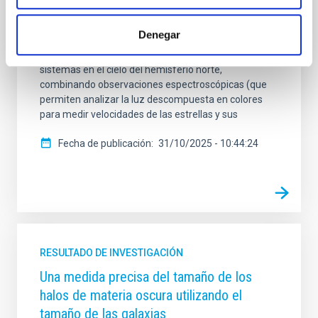
clave para explicar desde su formación hasta el
impacto que tienen en las galaxias de las que forman
Denegar
parte. El proyecto MONOS (Multiplicity Of Northern O-
type Spectroscopic systems) busca estudiar estos
sistemas en el cielo del hemisferio norte,
combinando observaciones espectroscópicas (que
permiten analizar la luz descompuesta en colores
para medir velocidades de las estrellas y sus
Fecha de publicación
31/10/2025 - 10:44:24
RESULTADO DE INVESTIGACIÓN
Una medida precisa del tamaño de los
halos de materia oscura utilizando el
tamaño de las galaxias