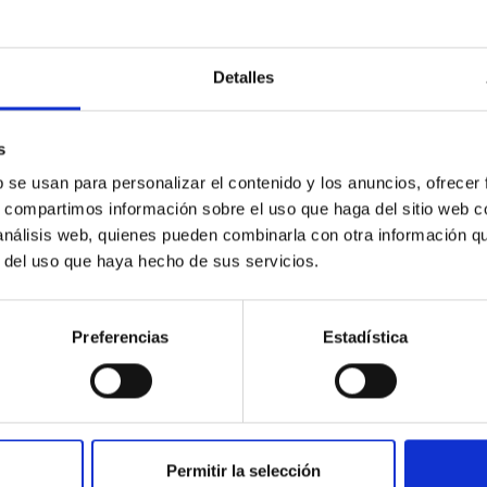
lite TESS (Transiting Exoplanet Survey Satellite) ha descubiert
firmados y caracterizados desde tierra. Uno de ellos se encuentr
Detalles
mos identificado un planeta que podría ser un “mundo acuático” 
instrumento CARMENES, pudimos confirmar la naturaleza planetar
neta. Para mejorar el análisis, usamos modelos estadísticos ll
s
b se usan para personalizar el contenido y los anuncios, ofrecer
a de publicación
24/09/2025 - 21:36:23
s, compartimos información sobre el uso que haga del sitio web 
 análisis web, quienes pueden combinarla con otra información q
r del uso que haya hecho de sus servicios.
Preferencias
Estadística
DO DE INVESTIGACIÓN
do el collar: Una enana de carbono post-envo
taria aparentemente bajo en carbono
Permitir la selección