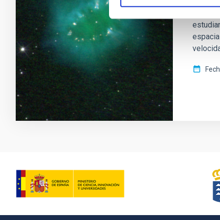
La nebul
tiene u
estudia
espacia
velocida
Fech