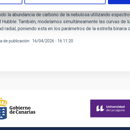
osa del collar es una nebulosa planetaria bipolar, post-envoltur
na compañera de tipo enana de carbono. Intentamos comprender lo
ndo la abundancia de carbono de la nebulosa utilizando espectros
l Hubble. También, modelamos simultáneamente las curvas de luz
d radial, poniendo esta en los parámetros de la estrella binaria c
a de publicación
16/04/2026 - 16:11:20