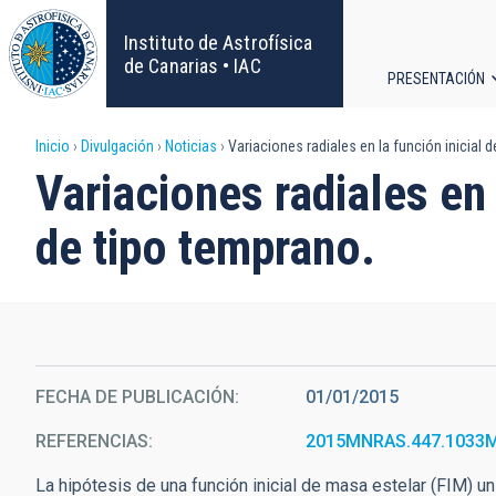
Pasar
al
Instituto de Astrofísica
contenido
de Canarias • IAC
PRESENTACIÓN
principal
Navega
Sobrescribir
Inicio
Divulgación
Noticias
Variaciones radiales en la función inicial 
principa
Variaciones radiales en 
enlaces
de tipo temprano.
de
ayuda
a
la
FECHA DE PUBLICACIÓN
01/01/2015
REFERENCIAS
2015MNRAS.447.1033
navegación
La hipótesis de una función inicial de masa estelar (FIM) u