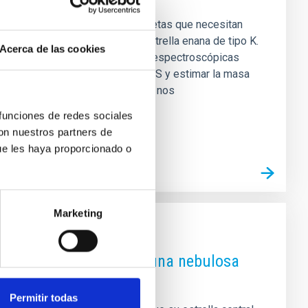
o numerosos candidatos a exoplanetas que necesitan
a alrededor de Ross 176, una estrella enana de tipo K.
Acerca de las cookies
caliente. Gracias a observaciones espectroscópicas
ia de la señal detectada por TESS y estimar la masa
amados Procesos Gaussianos, que nos
 funciones de redes sociales
con nuestros partners de
ue les haya proporcionado o
Marketing
ltura-común dentro de una nebulosa
Permitir todas