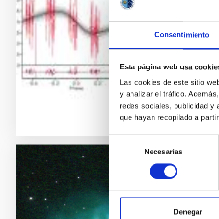
El saté
ser con
Consentimiento
Allí he
con el 
del pla
Esta página web usa cookie
Las cookies de este sitio we
Fech
y analizar el tráfico. Ademá
redes sociales, publicidad y
que hayan recopilado a parti
Selección
Necesarias
de
consentimiento
RESULTA
Tasan
plane
Denegar