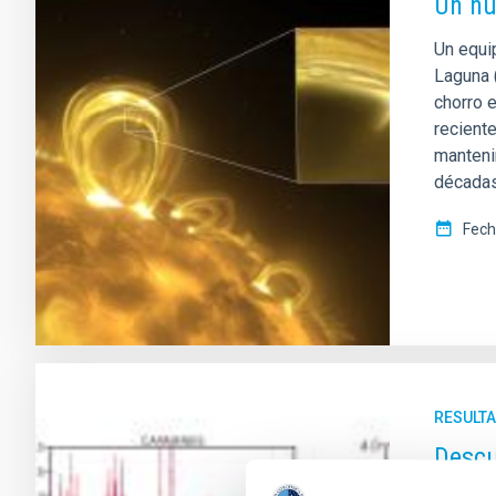
Un nu
Un equip
Laguna 
chorro 
recient
manteni
décadas
Fech
RESULTA
Descu
176 