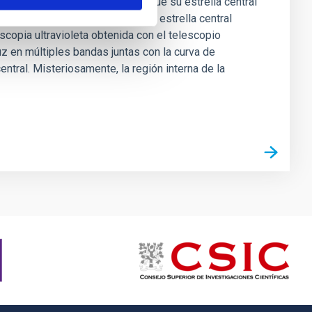
a-común, y ha sido demostrado que su estrella central
s orígenes de la nebulosa y su estrella central
copia ultravioleta obtenida con el telescopio
 en múltiples bandas juntas con la curva de
entral. Misteriosamente, la región interna de la