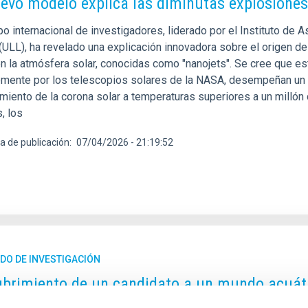
evo modelo explica las diminutas explosiones 
o internacional de investigadores, liderado por el Instituto de A
(ULL), ha revelado una explicación innovadora sobre el origen 
en la atmósfera solar, conocidas como "nanojets". Se cree que 
emente por los telescopios solares de la NASA, desempeñan un p
miento de la corona solar a temperaturas superiores a un millón 
, los
a de publicación
07/04/2026 - 21:19:52
DO DE INVESTIGACIÓN
brimiento de un candidato a un mundo acuátic
con TESS y CARMENES