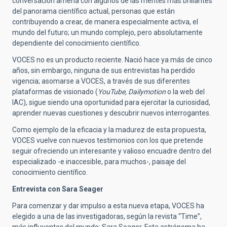
conversación amena con algunos de las mentes más brillantes
del panorama científico actual, personas que están
contribuyendo a crear, de manera especialmente activa, el
mundo del futuro; un mundo complejo, pero absolutamente
dependiente del conocimiento científico.
VOCES no es un producto reciente. Nació hace ya más de cinco
años, sin embargo, ninguna de sus entrevistas ha perdido
vigencia; asomarse a VOCES, a través de sus diferentes
plataformas de visionado (
YouTube, Dailymotion
o la web del
IAC), sigue siendo una oportunidad para ejercitar la curiosidad,
aprender nuevas cuestiones y descubrir nuevos interrogantes.
Como ejemplo de la eficacia y la madurez de esta propuesta,
VOCES vuelve con nuevos testimonios con los que pretende
seguir ofreciendo un interesante y valioso encuadre dentro del
especializado -e inaccesible, para muchos-, paisaje del
conocimiento científico.
Entrevista con Sara Seager
Para comenzar y dar impulso a esta nueva etapa, VOCES ha
elegido a una de las investigadoras, según la revista “Time”,
más influyentes del mundo: Sara Seager. Esta astrónoma ha