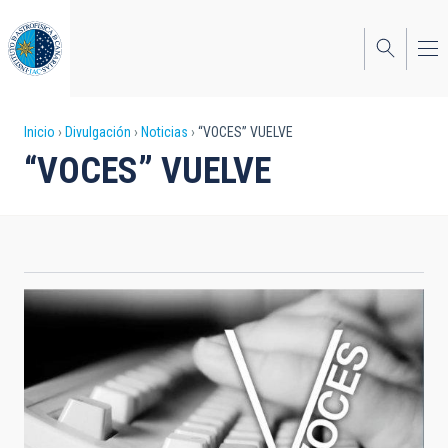
Pasar
al
contenido
principal
Sobrescribir
Inicio
Divulgación
Noticias
“VOCES” VUELVE
“VOCES” VUELVE
enlaces
de
ayuda
a
la
navegación