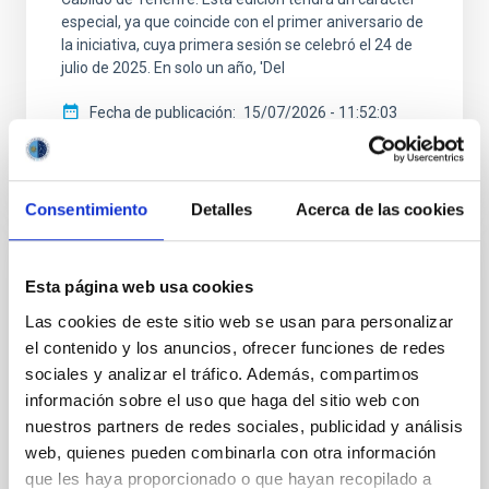
especial, ya que coincide con el primer aniversario de
la iniciativa, cuya primera sesión se celebró el 24 de
julio de 2025. En solo un año, 'Del
Fecha de publicación
15/07/2026 - 11:52:03
Consentimiento
Detalles
Acerca de las cookies
NOTA DE PRENSA
Esta página web usa cookies
El IAC arranca en Palencia el experimento
Las cookies de este sitio web se usan para personalizar
NATE con el eclipse total de Sol del 12 de
el contenido y los anuncios, ofrecer funciones de redes
agosto, con apoyo del Gobierno de
sociales y analizar el tráfico. Además, compartimos
Canarias
información sobre el uso que haga del sitio web con
nuestros partners de redes sociales, publicidad y análisis
El próximo 12 de agosto, con motivo del eclipse total
web, quienes pueden combinarla con otra información
que podrá verse en buena parte de España, diversas
que les haya proporcionado o que hayan recopilado a
localidades de Palencia —como la capital, Frómista y