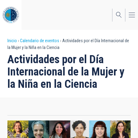
Pasar
al
contenido
principal
Sobrescribir
Inicio
Calendario de eventos
Actividades por el Día Internacional de
la Mujer y la Niña en la Ciencia
enlaces
Actividades por el Día
de
Internacional de la Mujer y
ayuda
la Niña en la Ciencia
a
la
navegación