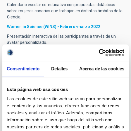
Calendario escolar co-educativo con propuestas didácticas
sobre mujeres canarias que trabajan en distintos ámbitos de la
Ciencia.
Women in Science (WINS) - Febrero-marzo 2022
Presentación interactiva de las participantes a través de un
avatar personalizado.
Charlas 11F - Febrero-marzo 2022
Charlas de científicas en centros educativos, promovidas por la
Plataforma 11 de febrero. En Tenerife, Adriana de Lorenzo-
Consentimiento
Detalles
Acerca de las cookies
Cáceres visitará el IES Realejos y Alicia López Oramas el IES
Manuel González Pérez.
Esta página web usa cookies
Charlas 11F del proyecto NRT - Del 7 al11 de febrero de
2022
Las cookies de este sitio web se usan para personalizar
el contenido y los anuncios, ofrecer funciones de redes
Charlas y talleres, presenciales y online, a cargo de las
científicas e ingenieras integrantes del equipo New Robotic
sociales y analizar el tráfico. Además, compartimos
Telescope (NRT). Participan Sandra Benítez, Marta Escriche,
información sobre el uso que haga del sitio web con
Ana María Marcos, Maider Insausti Mugica y Helen Jermak
nuestros partners de redes sociales, publicidad y análisis
(LJMU).