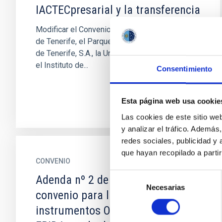
IACTECpresarial y la transferencia
Modificar el Convenio entre el Excmo. Cabildo
de Tenerife, el Parque Científico y Tecnológico
de Tenerife, S.A., la Universidad de la Laguna y
el Instituto de...
Consentimiento
Esta página web usa cookie
Las cookies de este sitio we
y analizar el tráfico. Ademá
redes sociales, publicidad y
que hayan recopilado a parti
CONVENIO
Selección
Adenda nº 2 de prórroga del
Necesarias
de
convenio para la mejora de los
consentimiento
instrumentos OSIRIS, EMIR y