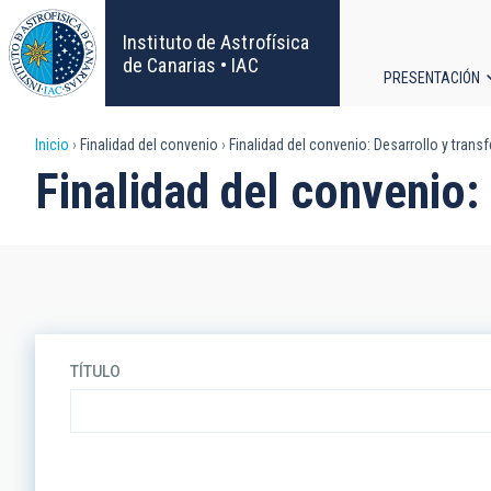
Pasar
al
Instituto de Astrofísica
contenido
de Canarias • IAC
PRESENTACIÓN
principal
Navega
Sobrescribir
Inicio
Finalidad del convenio
Finalidad del convenio: Desarrollo y trans
principa
Finalidad del convenio:
enlaces
de
ayuda
a
TÍTULO
la
navegación