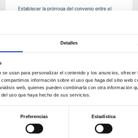
Establecer la prórroga del convenio entre el
Instituto de Astrofísica de Canarias y D-ORBIT
SPA para las actividades de demostración y
validación de la cámara...
Detalles
s
b se usan para personalizar el contenido y los anuncios, ofrecer
s, compartimos información sobre el uso que haga del sitio web 
 análisis web, quienes pueden combinarla con otra información q
r del uso que haya hecho de sus servicios.
CONVENIO
Adenda primera entre la Agencia
Preferencias
Estadística
Espacial Europea y el Instituto de
Astrofísica de Canarias