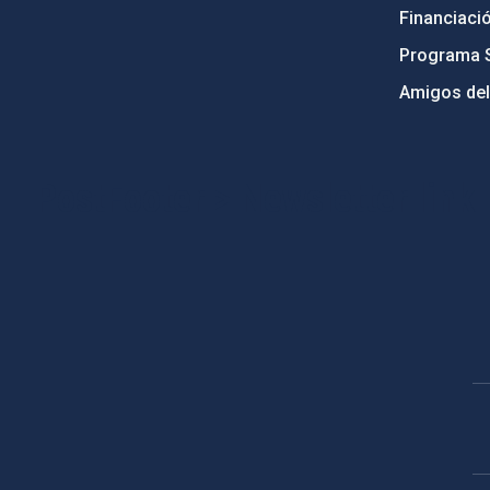
Financiaci
Programa 
Amigos del
PostFooter > Newsletter link