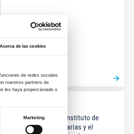
Acerca de las cookies
 funciones de redes sociales
con nuestros partners de
ue les haya proporcionado o
CONVENIO
Convenio entre el Instituto de
Marketing
Astrofísica de Canarias y el