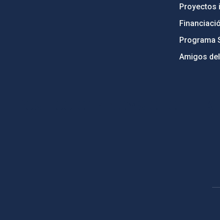
Proyectos i
Financiaci
Programa 
Amigos del
PostFooter > Newsletter link