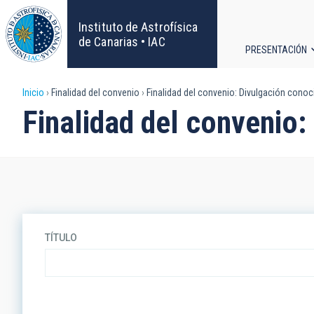
Pasar
al
Instituto de Astrofísica
contenido
de Canarias • IAC
PRESENTACIÓN
principal
Navega
Sobrescribir
Inicio
Finalidad del convenio
Finalidad del convenio: Divulgación cono
principa
Finalidad del convenio
enlaces
de
ayuda
a
TÍTULO
la
navegación