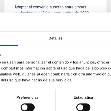
Adaptar el convenio suscrito entre ambas
instituciones, el 26 de septiembre de 2000,
conforme a la nueva Ley 4O/2O15, de 1 de
octubre, de Régimen Jurídico del...
Detalles
s
b se usan para personalizar el contenido y los anuncios, ofrecer
s, compartimos información sobre el uso que haga del sitio web 
 análisis web, quienes pueden combinarla con otra información q
r del uso que haya hecho de sus servicios.
CONVENIO
Convenio entre el Instituto de
Preferencias
Estadística
Astrofísica de Canarias y Cantera