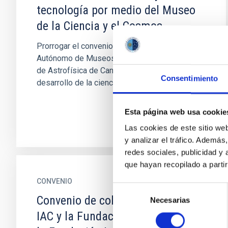
tecnología por medio del Museo
de la Ciencia y el Cosmos
Prorrogar el convenio entre el Organismo
Autónomo de Museos y Centros y el Instituto
de Astrofísica de Canarias, para la difusión y el
Consentimiento
desarrollo de la ciencia...
Esta página web usa cookie
Las cookies de este sitio we
y analizar el tráfico. Ademá
redes sociales, publicidad y
que hayan recopilado a parti
CONVENIO
Selección
Convenio de colaboración entre el
Necesarias
de
consentimiento
IAC y la Fundación CajaCanarias y