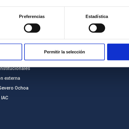
n
Mapa web
Preferencias
Estadística
cia
Políticas de privacidad
o y política antifraude
Aviso legal
diversidad de género
Política de cookies
C
Accesibilidad
Permitir la selección
ente y Sostenibilidad
nstitucionales
ón externa
Severo Ochoa
 IAC