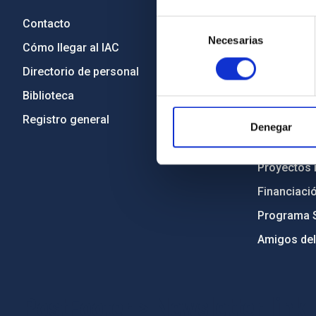
Contacto
Legislació
Selección
Necesarias
de
Cómo llegar al IAC
Transparen
consentimiento
Directorio de personal
Código étic
Biblioteca
Igualdad y 
Registro general
Forever IA
Denegar
Medio Ambi
Proyectos i
Financiaci
Programa 
Amigos del
PostFooter > Newsletter link