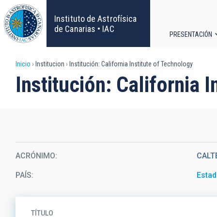
Pasar
al
Instituto de Astrofísica
contenido
de Canarias • IAC
PRESENTACIÓN
principal
Navega
Sobrescribir
Inicio
Institucion
Institución: California Institute of Technology
principa
Institución: California 
enlaces
de
ayuda
a
ACRÓNIMO
CALT
la
PAÍS
Estad
navegación
TÍTULO