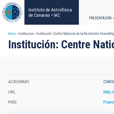
Pasar
al
Instituto de Astrofísica
contenido
de Canarias • IAC
PRESENTACIÓN
principal
Navega
Sobrescribir
Inicio
Institucion
Institución: Centre National de la Recherche Scientifiq
principa
Institución: Centre Nat
enlaces
de
ayuda
a
ACRÓNIMO
CNR
la
URL
http:
navegación
PAÍS
Franc