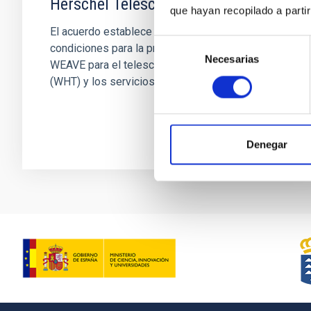
Herschel Telescope
que hayan recopilado a parti
El acuerdo establece los términos y
Selección
condiciones para la provisión del instrumento
Necesarias
de
WEAVE para el telescopio William Herschel
consentimiento
(WHT) y los servicios relacionados...
Denegar