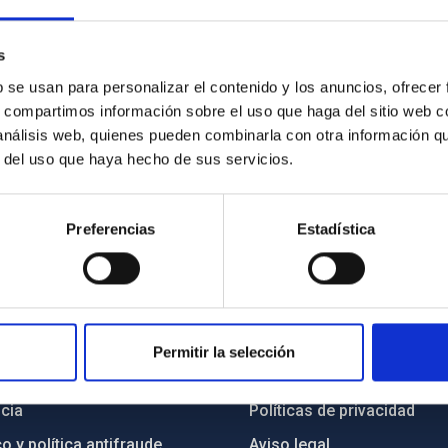
s
b se usan para personalizar el contenido y los anuncios, ofrecer
s, compartimos información sobre el uso que haga del sitio web 
 análisis web, quienes pueden combinarla con otra información q
r del uso que haya hecho de sus servicios.
Preferencias
Estadística
INSTITUCIONAL
PORTAL DEL IAC
Permitir la selección
n
Mapa web
cia
Políticas de privacidad
o y política antifraude
Aviso legal