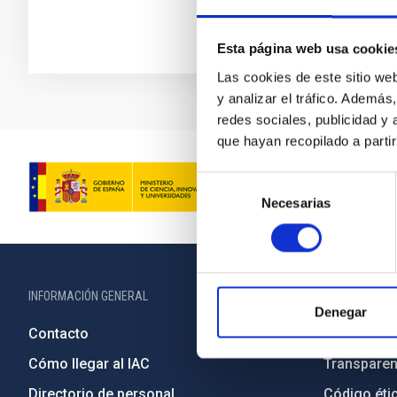
Esta página web usa cookie
Las cookies de este sitio we
y analizar el tráfico. Ademá
redes sociales, publicidad y
que hayan recopilado a parti
Selección
Necesarias
de
consentimiento
INFORMACIÓN GENERAL
INFORMACIÓN 
Denegar
Contacto
Legislació
Cómo llegar al IAC
Transparen
Directorio de personal
Código étic