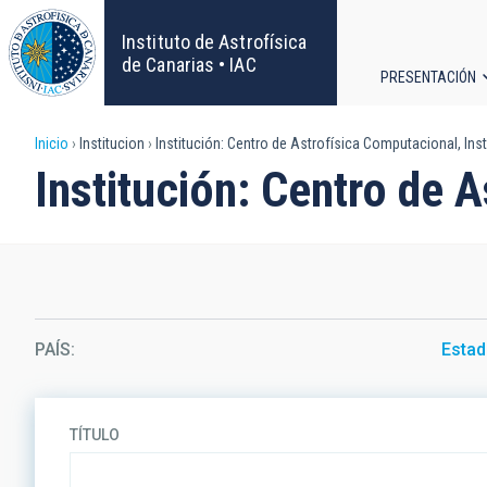
Pasar
al
Instituto de Astrofísica
contenido
de Canarias • IAC
PRESENTACIÓN
principal
Navega
Sobrescribir
Inicio
Institucion
Institución: Centro de Astrofísica Computacional, Insti
principa
Institución: Centro de A
enlaces
de
ayuda
a
PAÍS
Estad
la
navegación
TÍTULO